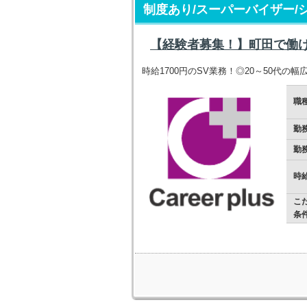
制度あり/スーパーバイザー/
【経験者募集！】町田で働
時給1700円のSV業務！◎20～50代の
職
勤
勤
時
こ
条