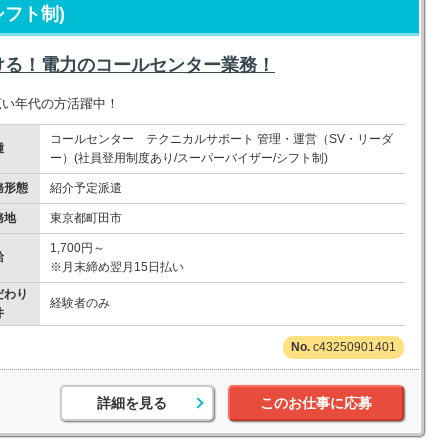
シフト制)
ける！電力のコールセンター業務！
幅広い年代の方活躍中！
コールセンター テクニカルサポート 管理・運営（SV・リーダ
種
ー）(社員登用制度あり/スーパーバイザー/シフト制)
務形態
紹介予定派遣
務地
東京都町田市
1,700円～
給
※月末締め翌月15日払い
だわり
経験者のみ
件
c43250901401
詳細を見る
このお仕事に応募