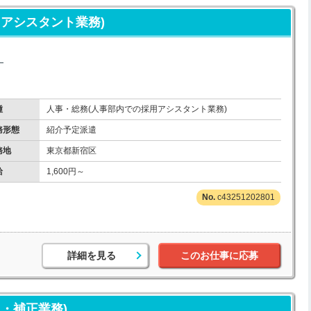
アシスタント業務)
！
種
人事・総務(人事部内での採用アシスタント業務)
務形態
紹介予定派遣
務地
東京都新宿区
給
1,600円～
c43251202801
詳細を見る
このお仕事に応募
・補正業務)