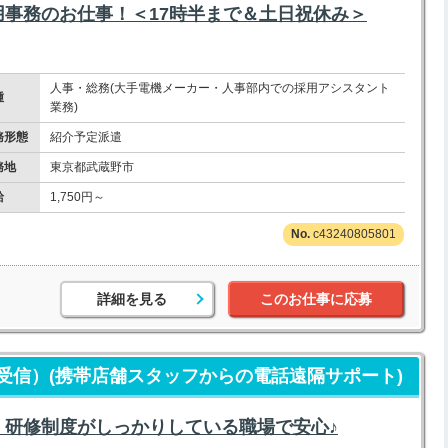
事務のお仕事！＜17時半まで＆土日祝休み＞
人事・総務(大手電機メーカー・人事部内での採用アシスタント
種
業務)
務形態
紹介予定派遣
務地
東京都武蔵野市
給
1,750円～
c43240805801
詳細を見る
このお仕事に応募
受信）(携帯店舗スタッフからの電話遠隔サポート)
！研修制度がしっかりしている職場で安心♪