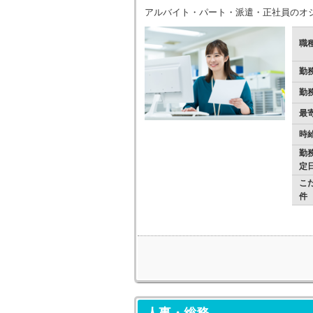
アルバイト・パート・派遣・正社員のオ
職
勤
勤
最
時
勤
定
こ
件
人事・総務