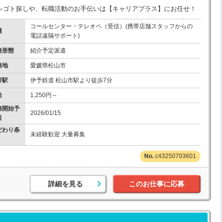
シゴト探しや、転職活動のお手伝いは【キャリアプラス】にお任せ！
コールセンター・テレオペ（受信）(携帯店舗スタッフからの
種
電話遠隔サポート)
務形態
紹介予定派遣
務地
愛媛県松山市
寄駅
伊予鉄道 松山市駅より徒歩7分
給
1,250円～
務開始予
2026/01/15
日
だわり条
未経験歓迎 大量募集
c43250703601
詳細を見る
このお仕事に応募