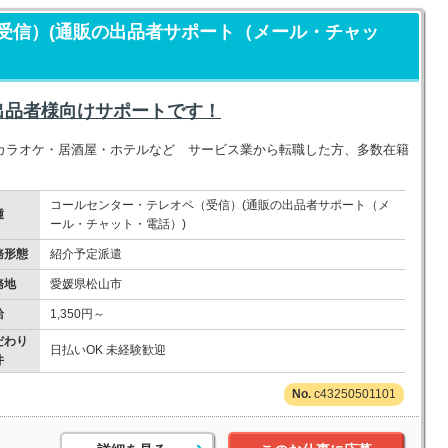
受信）(通販の出品者サポート（メール・チャッ
出品者様向けサポートです！
カラオケ・居酒屋・ホテルなど サービス業から転職した方、多数在籍
コールセンター・テレオペ（受信）(通販の出品者サポート（メ
種
ール・チャット・電話）)
務形態
紹介予定派遣
務地
愛媛県松山市
給
1,350円～
だわり
日払いOK 未経験歓迎
件
c43250501101