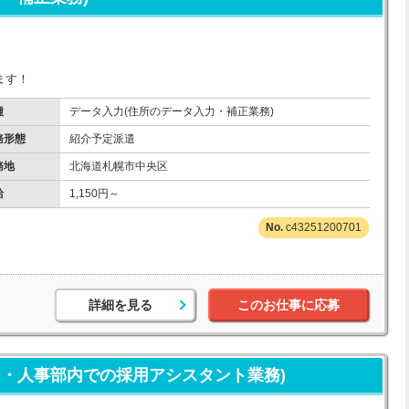
ます！
種
データ入力(住所のデータ入力・補正業務)
務形態
紹介予定派遣
務地
北海道札幌市中央区
給
1,150円～
c43251200701
詳細を見る
このお仕事に応募
ー・人事部内での採用アシスタント業務)