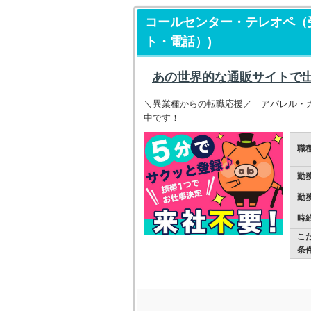
コールセンター・テレオペ（
ト・電話）)
あの世界的な通販サイトで
＼異業種からの転職応援／ アパレル・
中です！
職
勤
勤
時
こ
条