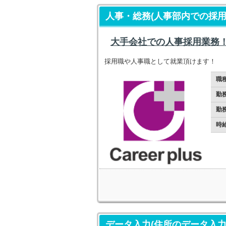
人事・総務(人事部内での採用
大手会社での人事採用業務
採用職や人事職として就業頂けます！
職
勤
勤
時
データ入力(住所のデータ入力