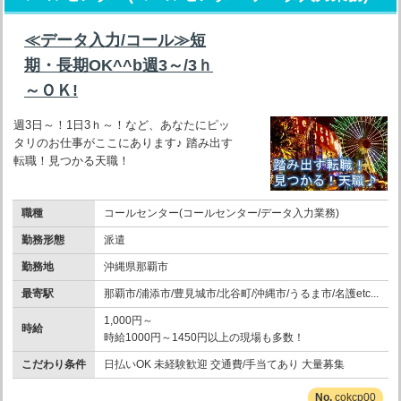
≪データ入力/コール≫短
期・長期OK^^b週3～/3ｈ
～ＯＫ!
週3日～！1日3ｈ～！など、あなたにピッ
タリのお仕事がここにあります♪ 踏み出す
転職！見つかる天職！
職種
コールセンター(コールセンター/データ入力業務)
勤務形態
派遣
勤務地
沖縄県那覇市
最寄駅
那覇市/浦添市/豊見城市/北谷町/沖縄市/うるま市/名護etc...
1,000円～
時給
時給1000円～1450円以上の現場も多数！
こだわり条件
日払いOK 未経験歓迎 交通費/手当てあり 大量募集
cokcp00