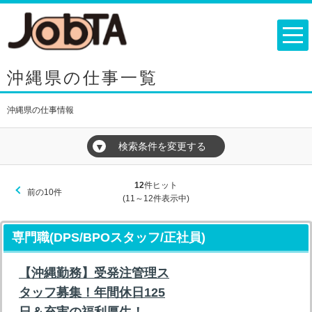
沖縄県の仕事一覧
沖縄県の仕事情報
検索条件を変更する
▼
12
件ヒット
前の10件
(11～12件表示中)
専門職(DPS/BPOスタッフ/正社員)
【沖縄勤務】受発注管理ス
タッフ募集！年間休日125
日＆充実の福利厚生！