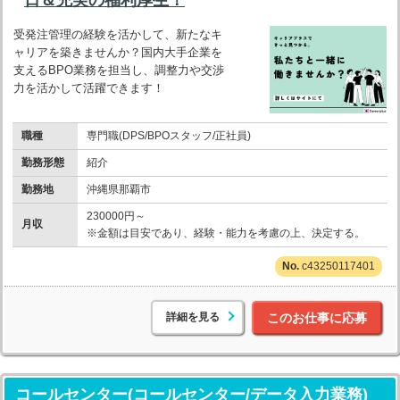
受発注管理の経験を活かして、新たなキ
ャリアを築きませんか？国内大手企業を
支えるBPO業務を担当し、調整力や交渉
力を活かして活躍できます！
職種
専門職(DPS/BPOスタッフ/正社員)
勤務形態
紹介
勤務地
沖縄県那覇市
230000円～
月収
※金額は目安であり、経験・能力を考慮の上、決定する。
c43250117401
詳細を見る
このお仕事に応募
コールセンター(コールセンター/データ入力業務)