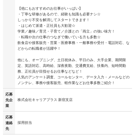
【他にもおすすめのお仕事がいっぱい】
・丁寧な研修があるので、経験も知識も必要ナシ☆
しっかり不安を解消してスタートできます！
・はじめて派遣・正社員も大歓迎☆
学業／趣味／育児・子育て／介護との「両立」の強い味方！
・転職や次の仕事のつなぎで働いている方も多数☆
飲食店や接客販売・営業・医療事務・一般事務や受付・電話対応、な
どからの転職者が活躍中！
他にも、オープニング、土日祝休み、平日のみ、大手企業、期間限
定、英語対応、高時給、深夜夜勤、交通費支給、扶養内、短時間勤
務、正社員が目指せるお仕事などなど！
人気のアンケート調査、コールセンター、データ入力・メールなどの
ノンテレ、事務や接客販売、軽作業などお仕事多数ご紹介！
応募
株式会社キャリアプラス 新宿支店
先企
業
応募
採用担当
連絡
先