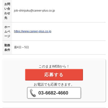
お問
い合
job-shinjuku@career-plus.co.jp
わせ
先
ホー
https://www.career-plus.co.jp
ムペ
ージ
勤務
週4日～5日
条件
このままWEBから！
応募する
お電話でも応募できます。
03-6682-4660