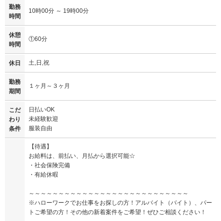
勤務
10時00分 ～ 19時00分
時間
休憩
①60分
時間
土,日,祝
休日
勤務
１ヶ月～３ヶ月
期間
日払いOK
こだ
未経験歓迎
わり
服装自由
条件
【待遇】
お給料は、前払い、月払から選択可能☆
・社会保険完備
・有給休暇
～～～～～～～～～～～～～～～～～～～～～～～～～～～
※ハローワークでお仕事をお探しの方！アルバイト（バイト）、パー
トご希望の方！その他の新着案件をご希望！ぜひご相談ください！