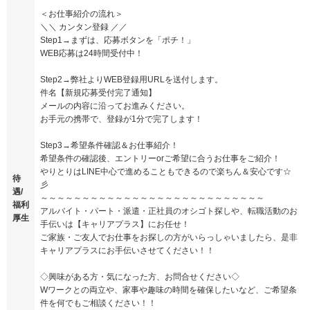
＜お仕事紹介の流れ＞
＼＼ カンタン登録 ／／
Step1→まずは、応募ボタンを「ポチ！」
WEB応募は24時間受付中！
Step2→弊社よりWEB登録用URLを送付します。
件名【新規応募受付完了通知】
メールの内容に沿ってお進みください。
お手元の携帯で、登録が1分で完了します！
Step3→希望条件確認＆お仕事紹介！
希望条件の確認後、エントリーorご希望に合うお仕事をご紹介！
やりとりはLINE中心で進めることもできるので楽ちん＆安心です☆
待
彡
遇/
～～～～～～～～～～～～～～～～～～～～～～～～～～～
福利
アルバイト・パート・派遣・正社員のオシゴト探しや、転職活動のお
厚生
手伝いは【キャリアプラス】にお任せ！
ご家族・ご友人でお仕事をお探しの方がいらっしゃいましたら、是非
キャリアプラスにお手伝いさせてください！！
◇興味がある方・気になった方、お問合せください◇
Wワークとの両立や、家事や趣味の時間を確保したいなど、ご希望条
件を何でもご相談ください！！