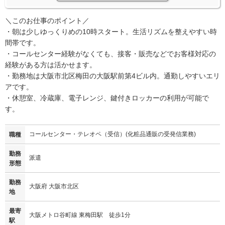
＼このお仕事のポイント／
・朝は少しゆっくりめの10時スタート。生活リズムを整えやすい時
間帯です。
・コールセンター経験がなくても、接客・販売などでお客様対応の
経験がある方は活かせます。
・勤務地は大阪市北区梅田の大阪駅前第4ビル内。通勤しやすいエリ
アです。
・休憩室、冷蔵庫、電子レンジ、鍵付きロッカーの利用が可能で
す。
コールセンター・テレオペ（受信）(化粧品通販の受発信業務)
職種
勤務
派遣
形態
勤務
大阪府 大阪市北区
地
最寄
大阪メトロ谷町線 東梅田駅 徒歩1分
駅