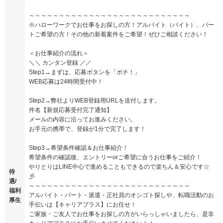
～～～～～～～～～～～～～～～～～～～～～～～～～～～
※ハローワークでお仕事をお探しの方！アルバイト（バイト）、パー
トご希望の方！その他の新着案件をご希望！ぜひご相談ください！
＜お仕事紹介の流れ＞
＼＼ カンタン登録 ／／
Step1→まずは、応募ボタンを「ポチ！」
WEB応募は24時間受付中！
Step2→弊社よりWEB登録用URLを送付します。
件名【新規応募受付完了通知】
メールの内容に沿ってお進みください。
お手元の携帯で、登録が1分で完了します！
Step3→希望条件確認＆お仕事紹介！
希望条件の確認後、エントリーorご希望に合うお仕事をご紹介！
やりとりはLINE中心で進めることもできるので楽ちん＆安心です☆
待
彡
遇/
～～～～～～～～～～～～～～～～～～～～～～～～～～～
福利
アルバイト・パート・派遣・正社員のオシゴト探しや、転職活動のお
厚生
手伝いは【キャリアプラス】にお任せ！
ご家族・ご友人でお仕事をお探しの方がいらっしゃいましたら、是非