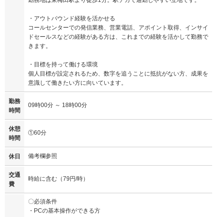
・アウトバウンド経験を活かせる
コールセンターでの発信業務、営業電話、アポイント取得、インサイ
ドセールスなどの経験がある方は、これまでの経験を活かして勤務で
きます。
・目標を持って働ける環境
個人目標が設定されるため、数字を追うことに抵抗がない方、成果を
意識して働きたい方に向いています。
勤務
09時00分 ～ 18時00分
時間
休憩
①60分
時間
備考欄参照
休日
交通
時給に含む（79円/時）
費
〇必須条件
・PCの基本操作ができる方