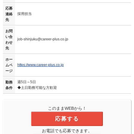
応募
採用担当
連絡
先
お問
い合
job-shinjuku@career-plus.co.jp
わせ
先
ホー
https://www.career-plus.co.jp
ムペ
ージ
週5日～5日
勤務
◆土日勤務可能な方歓迎
条件
このままWEBから！
応募する
お電話でも応募できます。