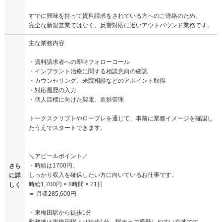
すでに興味を持って資料請求をされている方へのご連絡のため、
完全な新規営業ではなく、反響対応に近いアウトバウンド業務です。
主な業務内容
・資料請求者への即時フォローコール
・インプラント治療に関する相談意向の確認
・カウンセリング、来院相談などのアポイント取得
・対応履歴の入力
・個人目標に向けた架電、進捗管理
トークスクリプトやロープレを通じて、事前に業務イメージを確認し
たうえでスタートできます。
＼アピールポイント／
・時給は1700円。
さら
しっかり収入を確保したい方に向いているお仕事です。
に詳
時給1,700円 × 8時間 × 21日
しく
＝ 月収285,600円
・東梅田駅から徒歩1分
勤務地は東梅田駅より徒歩1分。駅チカで通勤しやすい立地です。