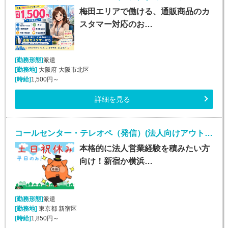
梅田エリアで働ける、通販商品のカ
スタマー対応のお…
[勤務形態]
派遣
[勤務地]
大阪府 大阪市北区
[時給]
1,500円～
詳細を見る
コールセンター・テレオペ（発信）(法人向けアウトバウンド業務/週5/9~18時)
本格的に法人営業経験を積みたい方
向け！新宿か横浜…
[勤務形態]
派遣
[勤務地]
東京都 新宿区
[時給]
1,850円～