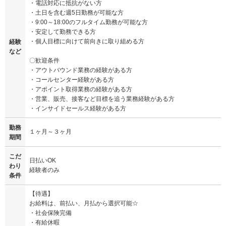
・電話対応に抵抗がない方
・土日を含む週5日勤務が可能な方
・9:00～18:00のフルタイム勤務が可能な方
・安定して勤務できる方
・個人目標に向けて前向きに取り組める方
経験
など
〇歓迎条件
・アウトバウンド業務の経験がある方
・コールセンター経験がある方
・アポイント取得業務の経験がある方
・営業、販売、接客など目標を追う業務経験がある方
・インサイドセールス経験がある方
勤務
１ヶ月～３ヶ月
期間
こだ
日払いOK
わり
経験者のみ
条件
【待遇】
お給料は、前払い、月払から選択可能☆
・社会保険完備
・有給休暇