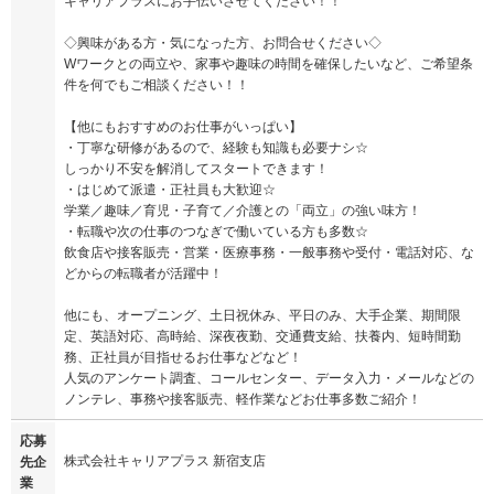
キャリアプラスにお手伝いさせてください！！
◇興味がある方・気になった方、お問合せください◇
Wワークとの両立や、家事や趣味の時間を確保したいなど、ご希望条
件を何でもご相談ください！！
【他にもおすすめのお仕事がいっぱい】
・丁寧な研修があるので、経験も知識も必要ナシ☆
しっかり不安を解消してスタートできます！
・はじめて派遣・正社員も大歓迎☆
学業／趣味／育児・子育て／介護との「両立」の強い味方！
・転職や次の仕事のつなぎで働いている方も多数☆
飲食店や接客販売・営業・医療事務・一般事務や受付・電話対応、な
どからの転職者が活躍中！
他にも、オープニング、土日祝休み、平日のみ、大手企業、期間限
定、英語対応、高時給、深夜夜勤、交通費支給、扶養内、短時間勤
務、正社員が目指せるお仕事などなど！
人気のアンケート調査、コールセンター、データ入力・メールなどの
ノンテレ、事務や接客販売、軽作業などお仕事多数ご紹介！
応募
株式会社キャリアプラス 新宿支店
先企
業