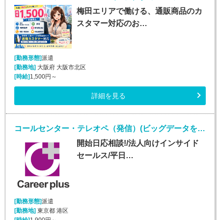
梅田エリアで働ける、通販商品のカ
スタマー対応のお…
[勤務形態]
派遣
[勤務地]
大阪府 大阪市北区
[時給]
1,500円～
詳細を見る
コールセンター・テレオペ（発信）(ビッグデータを扱うIT企業での法人向けインサイドセールス)
開始日応相談!/法人向けインサイド
セールス/平日…
[勤務形態]
派遣
[勤務地]
東京都 港区
[時給]
1,900円～