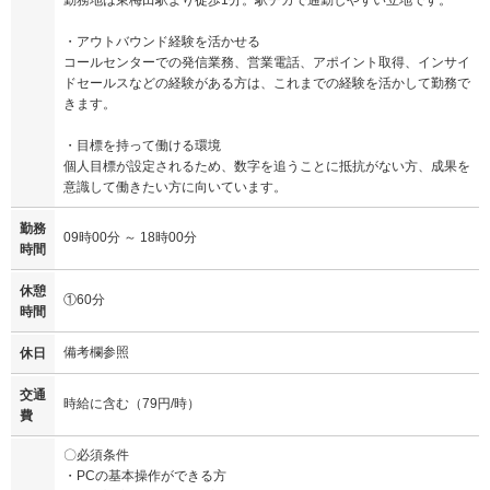
・アウトバウンド経験を活かせる
コールセンターでの発信業務、営業電話、アポイント取得、インサイ
ドセールスなどの経験がある方は、これまでの経験を活かして勤務で
きます。
・目標を持って働ける環境
個人目標が設定されるため、数字を追うことに抵抗がない方、成果を
意識して働きたい方に向いています。
勤務
09時00分 ～ 18時00分
時間
休憩
①60分
時間
備考欄参照
休日
交通
時給に含む（79円/時）
費
〇必須条件
・PCの基本操作ができる方