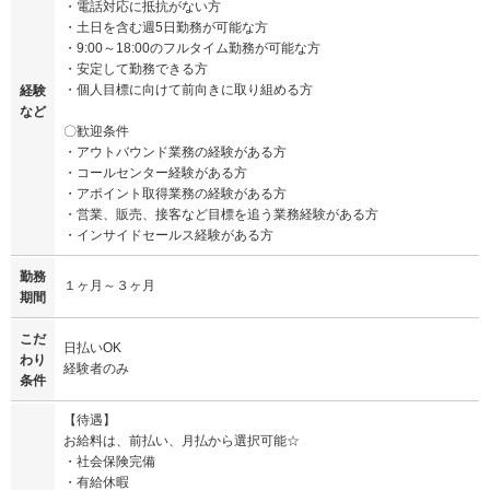
・電話対応に抵抗がない方
・土日を含む週5日勤務が可能な方
・9:00～18:00のフルタイム勤務が可能な方
・安定して勤務できる方
・個人目標に向けて前向きに取り組める方
経験
など
〇歓迎条件
・アウトバウンド業務の経験がある方
・コールセンター経験がある方
・アポイント取得業務の経験がある方
・営業、販売、接客など目標を追う業務経験がある方
・インサイドセールス経験がある方
勤務
１ヶ月～３ヶ月
期間
こだ
日払いOK
わり
経験者のみ
条件
【待遇】
お給料は、前払い、月払から選択可能☆
・社会保険完備
・有給休暇