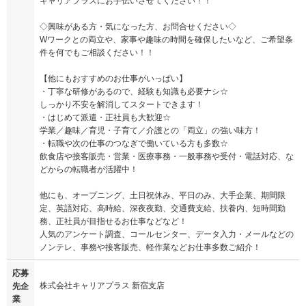
キャリアプラスにお手伝いさせてください！！
◇興味がある方・気になった方、お問合せください◇
Wワークとの両立や、家事や趣味の時間を確保したいなど、ご希望条
件を何でもご相談ください！！
【他にもおすすめのお仕事がいっぱい】
・丁寧な研修があるので、経験も知識も必要ナシ☆
しっかり不安を解消してスタートできます！
・はじめて派遣・正社員も大歓迎☆
学業／趣味／育児・子育て／介護との「両立」の強い味方！
・転職や次の仕事のつなぎで働いている方も多数☆
飲食店や接客販売・営業・医療事務・一般事務や受付・電話対応、な
どからの転職者が活躍中！
他にも、オープニング、土日祝休み、平日のみ、大手企業、期間限
定、英語対応、高時給、深夜夜勤、交通費支給、扶養内、短時間勤
務、正社員が目指せるお仕事などなど！
人気のアンケート調査、コールセンター、データ入力・メールなどの
ノンテレ、事務や接客販売、軽作業などお仕事多数ご紹介！
応募
株式会社キャリアプラス 新宿支店
先企
業