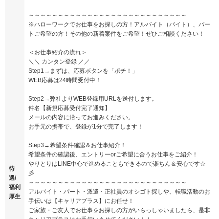
～～～～～～～～～～～～～～～～～～～～～～～～～～～
※ハローワークでお仕事をお探しの方！アルバイト（バイト）、パー
トご希望の方！その他の新着案件をご希望！ぜひご相談ください！
＜お仕事紹介の流れ＞
＼＼ カンタン登録 ／／
Step1→まずは、応募ボタンを「ポチ！」
WEB応募は24時間受付中！
Step2→弊社よりWEB登録用URLを送付します。
件名【新規応募受付完了通知】
メールの内容に沿ってお進みください。
お手元の携帯で、登録が1分で完了します！
Step3→希望条件確認＆お仕事紹介！
希望条件の確認後、エントリーorご希望に合うお仕事をご紹介！
やりとりはLINE中心で進めることもできるので楽ちん＆安心です☆
待
彡
遇/
～～～～～～～～～～～～～～～～～～～～～～～～～～～
福利
アルバイト・パート・派遣・正社員のオシゴト探しや、転職活動のお
厚生
手伝いは【キャリアプラス】にお任せ！
ご家族・ご友人でお仕事をお探しの方がいらっしゃいましたら、是非