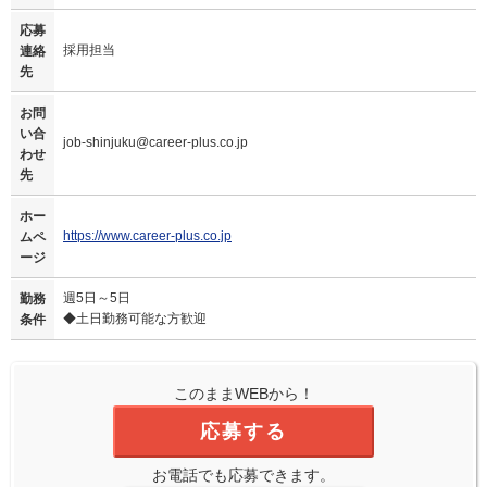
応募
採用担当
連絡
先
お問
い合
job-shinjuku@career-plus.co.jp
わせ
先
ホー
https://www.career-plus.co.jp
ムペ
ージ
週5日～5日
勤務
◆土日勤務可能な方歓迎
条件
このままWEBから！
応募する
お電話でも応募できます。