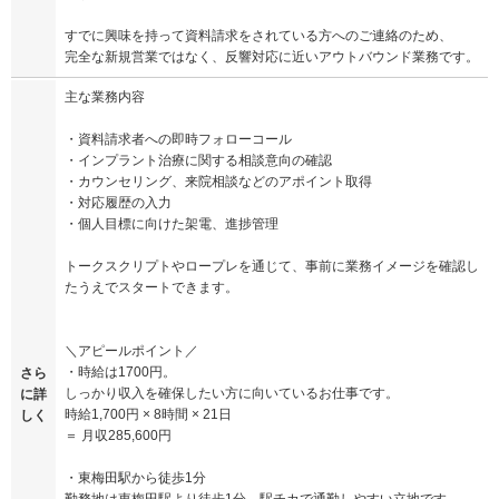
すでに興味を持って資料請求をされている方へのご連絡のため、
完全な新規営業ではなく、反響対応に近いアウトバウンド業務です。
主な業務内容
・資料請求者への即時フォローコール
・インプラント治療に関する相談意向の確認
・カウンセリング、来院相談などのアポイント取得
・対応履歴の入力
・個人目標に向けた架電、進捗管理
トークスクリプトやロープレを通じて、事前に業務イメージを確認し
たうえでスタートできます。
＼アピールポイント／
・時給は1700円。
さら
しっかり収入を確保したい方に向いているお仕事です。
に詳
時給1,700円 × 8時間 × 21日
しく
＝ 月収285,600円
・東梅田駅から徒歩1分
勤務地は東梅田駅より徒歩1分。駅チカで通勤しやすい立地です。