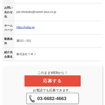
お問い
job-shinjuku@career-plus.co.jp
合わせ
先
ホーム
https://jobta.jp/
ページ
勤務条
週5日～5日
件
紹介先
株式会社ＴＭＪ
企業名
このままWEBから！
応募する
お電話でも応募できます。
03-6682-4663