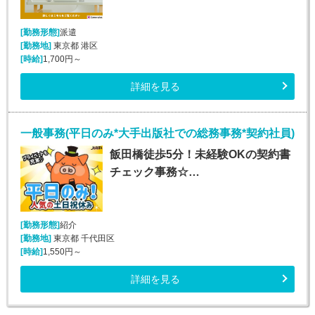
[勤務形態]
派遣
[勤務地]
東京都 港区
[時給]
1,700円～
詳細を見る
一般事務(平日のみ*大手出版社での総務事務*契約社員)
飯田橋徒歩5分！未経験OKの契約書
チェック事務☆…
[勤務形態]
紹介
[勤務地]
東京都 千代田区
[時給]
1,550円～
詳細を見る