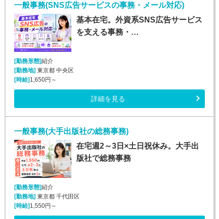
一般事務(SNS広告サービスの事務・メール対応)
基本在宅。外資系SNS広告サービス
を支える事務・…
[勤務形態]
紹介
[勤務地]
東京都 中央区
[時給]
1,650円～
詳細を見る
一般事務(大手出版社の総務事務)
在宅週2～3日×土日祝休み。大手出
版社で総務事務
[勤務形態]
紹介
[勤務地]
東京都 千代田区
[時給]
1,550円～