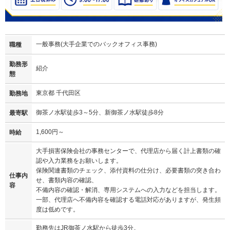
一般事務(大手企業でのバックオフィス事務)
職種
勤務形
紹介
態
東京都 千代田区
勤務地
御茶ノ水駅徒歩3～5分、新御茶ノ水駅徒歩8分
最寄駅
1,600円～
時給
大手損害保険会社の事務センターで、代理店から届く計上書類の確
認や入力業務をお願いします。
保険関連書類のチェック、添付資料の仕分け、必要書類の突き合わ
仕事内
せ、書類内容の確認、
容
不備内容の確認・解消、専用システムへの入力などを担当します。
一部、代理店へ不備内容を確認する電話対応がありますが、発生頻
度は低めです。
勤務先はJR御茶ノ水駅から徒歩3分。