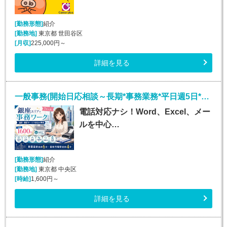
[勤務形態]
紹介
[勤務地]
東京都 世田谷区
[月収]
225,000円～
詳細を見る
一般事務(開始日応相談～長期*事務業務*平日週5日*銀座)
電話対応ナシ！Word、Excel、メー
ルを中心…
[勤務形態]
紹介
[勤務地]
東京都 中央区
[時給]
1,600円～
詳細を見る