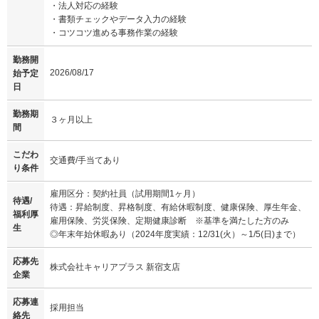
・法人対応の経験
・書類チェックやデータ入力の経験
・コツコツ進める事務作業の経験
勤務開
2026/08/17
始予定
日
勤務期
３ヶ月以上
間
こだわ
交通費/手当てあり
り条件
雇用区分：契約社員（試用期間1ヶ月）
待遇/
待遇：昇給制度、昇格制度、有給休暇制度、健康保険、厚生年金、
福利厚
雇用保険、労災保険、定期健康診断 ※基準を満たした方のみ
生
◎年末年始休暇あり（2024年度実績：12/31(火）～1/5(日)まで）
応募先
株式会社キャリアプラス 新宿支店
企業
応募連
採用担当
絡先