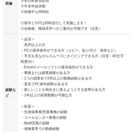
※全日程参加必須
研修
※年末年始休暇
※研修中も同時給
◎座学とOJTは同時並行して実施します！
◎合格後、職場見学へのご案内が可能です（任意）
＜必須＞
・高卒以上の方
・PCの基本操作ができる方（コピー、貼り付け、保存など）
・手元を見ながらスムーズにタイピングできる方（目安：80文字
程度/分）
・Excelやメールソフトの基本操作ができる方
・事務または接客経験がある方
・1つの就業先で2年以上の勤務経験がある方
・直近でPC操作経験がある方
・新しいことを前向きに覚えようとする姿勢がある方
経験な
・1年以上の長期勤務が可能な方
ど
＜歓迎＞
・生損保事務/営業事務の経験
・コールセンター業務の経験
・BtoB営業の経験
・保険業界での勤務経験