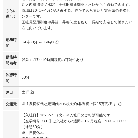
丸ノ内線御茶ノ水駅、千代田線新御茶ノ水駅からも通勤できます。
職場は20代～40代が活躍する、静かで落ち着いた雰囲気の事務セ
さらに
ンターです。
詳しく
正社員登用制度や昇給・昇格制度もあり、長期で安定して働きたい
方に向いています。
勤務時
09時00分 ～ 17時00分
間
勤務時
残業：月7～10時間程度の可能性あり
間備考
休憩時
60分
間
土,日,祝
休日
※往復切符代と定期代の比較支給(非課税上限15万円/月まで)
交通費
【入社日】2026/9/1（火）※入社日のご相談可能です
【座学研修+OJT】ご入社から3週間～1ヶ月程度 9:00～17:00
（休憩60分）
※土日祝休み