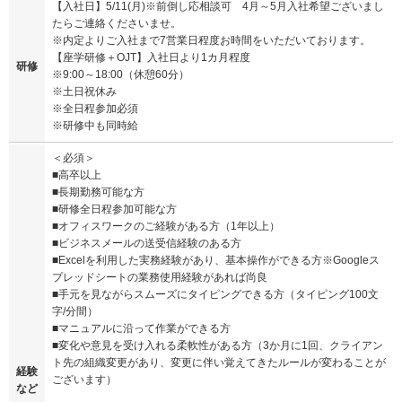
【入社日】5/11(月)※前倒し応相談可 4月～5月入社希望ございまし
たらご連絡くださいませ。
※内定よりご入社まで7営業日程度お時間をいただいております。
【座学研修＋OJT】入社日より1カ月程度
研修
※9:00～18:00（休憩60分）
※土日祝休み
※全日程参加必須
※研修中も同時給
＜必須＞
■高卒以上
■長期勤務可能な方
■研修全日程参加可能な方
■オフィスワークのご経験がある方（1年以上）
■ビジネスメールの送受信経験のある方
■Excelを利用した実務経験があり、基本操作ができる方※Googleス
プレッドシートの業務使用経験があれば尚良
■手元を見ながらスムーズにタイピングできる方（タイピング100文
字/分間）
■マニュアルに沿って作業ができる方
■変化や意見を受け入れる柔軟性がある方（3か月に1回、クライアン
ト先の組織変更があり、変更に伴い覚えてきたルールが変わることが
経験
ございます）
など