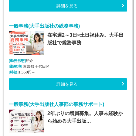
詳細を見る
一般事務(大手出版社の総務事務)
在宅週2～3日×土日祝休み。大手出
版社で総務事務
[勤務形態]
紹介
[勤務地]
東京都 千代田区
[時給]
1,550円～
詳細を見る
一般事務(大手出版社人事部の事務サポート)
2年ぶりの増員募集。人事未経験か
ら始める大手出版…