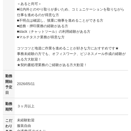
＜あると尚可＞
■社内外とのやり取りが多いため、コミュニケーションを取りながら
仕事を進めるのが得意な方
■不明点は確認し、慎重に物事を進めることができる方
■総務・押印業務の経験がある方
■slack（チャットツール）の利用経験がある方
■マルチタスク業務が得意な方
コツコツと地道に作業を進めることが好きな方におすすめです★
事務未経験の方でも、オフィスワーク、ビジネスメール作成の経験が
ある方大歓迎！
★契約書処理業務のご経験がある方大歓迎！
勤務
開始
2026/05/11
予定
日
勤務
３ヶ月以上
期間
未経験歓迎
こだ
服装自由
わり