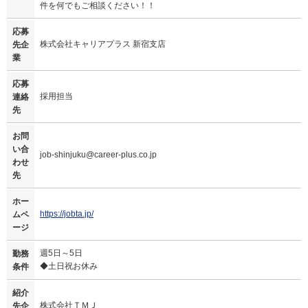
件を何でもご相談ください！！
応募
株式会社キャリアプラス 新宿支店
先企
業
応募
採用担当
連絡
先
お問
い合
job-shinjuku@career-plus.co.jp
わせ
先
ホー
https://jobta.jp/
ムペ
ージ
週5日～5日
勤務
◆土日祝お休み
条件
紹介
株式会社ＴＭＪ
先企