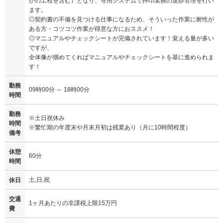
かの工程を含む）となり、専用システムで押印業務の進捗管理を行い
ます。
◎契約書の不備を見つける仕事になるため、そういった作業に耐性が
ある方・コツコツ作業が得意な方におススメ！
◎マニュアルやチェックシートが完備されています！覚える量が多い
ですが、
全体像が掴めてくればマニュアルやチェックシートを基に進められま
す！
勤務
09時00分 ～ 18時00分
時間
勤務
※土日祝休み
時間
※繁忙期の年度末や月末月初は残業あり（月に10時間程度）
備考
休憩
60分
時間
土,日,祝
休日
交通
1ヶ月あたりの非課税上限15万円
費