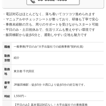
・電話対応はほとんどなく、落ち着いてコツコツ進められます
・マニュアルやチェックシートが整っており、研修も丁寧で安心
・事務未経験の方も、周りのサポートを受けながらスタート可能
・平日のみ・土日祝休みで、生活リズムも整えやすい環境です
・飯田橋駅から徒歩5分と、通勤しやすい立地も魅力です
一般事務(平日のみ*大手出版社での総務事務*契約社員)
職種
勤務
紹介
形態
勤務
東京都 千代田区
地
最寄
JR飯田橋駅：徒歩5分 ※西口より徒歩5分の好立地です。
駅
1,550円～
時給
【平日のみ】基本電話対応なし！大手出版社での事務業務