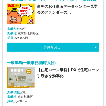
事務のお仕事＆データセンター見学
会のアテンダーの…
[勤務形態]
紹介
[勤務地]
東京都 世田谷区
[月収]
225,000円～
詳細を見る
一般事務(一般事務/随時入社)
【住宅ローン事務】DXで住宅ローン
手続きを効率化…
[勤務形態]
派遣
[勤務地]
東京都 港区
[時給]
1,700円～