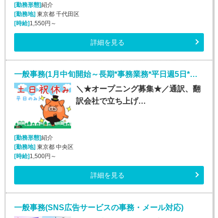
[勤務形態]
紹介
[勤務地]
東京都 千代田区
[時給]
1,550円～
詳細を見る
一般事務(1月中旬開始～長期*事務業務*平日週5日*銀座)
＼★オープニング募集★／通訳、翻
訳会社で立ち上げ…
[勤務形態]
紹介
[勤務地]
東京都 中央区
[時給]
1,500円～
詳細を見る
一般事務(SNS広告サービスの事務・メール対応)