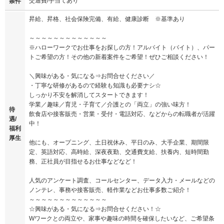
交通費/手当てあり
条件
昇給、昇格、社会保険完備、有給、健康診断 ※基準あり
～～～～～～～～～～～～～
※ハローワークでお仕事をお探しの方！アルバイト（バイト）、パー
トご希望の方！その他の新着案件をご希望！ぜひご相談ください！
＼興味がある・気になる⇒お問合せください／
・丁寧な研修があるので経験も知識も必要ナシ☆
しっかり不安を解消してスタートできます！
学業／趣味／育児・子育て／介護との「両立」の強い味方！
待
飲食店や接客販売・営業・受付・電話対応、などからの転職者が活躍
遇/
中！
福利
厚生
他にも、オープニング、土日祝休み、平日のみ、大手企業、期間限
定、英語対応、高時給、深夜夜勤、交通費支給、扶養内、短時間勤
務、正社員が目指せるお仕事などなど！
人気のアンケート調査、コールセンター、データ入力・メールなどの
ノンテレ、事務や接客販売、軽作業などお仕事多数ご紹介！
～～～～～～～～～～～～～
☆興味がある・気になる⇒お問合せください！☆
Wワークとの両立や、家事や趣味の時間を確保したいなど、ご希望条