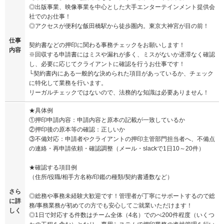
◎出版事業、映像事業を中心とした大手エンターテインメント提供会
社でのお仕事！
◎アクセスが便利な飯田橋駅から徒歩圏内。東京大神宮が目の前！
仕事
契約書などの押印に関わる事務チェックをお願いします！
内容
※回収する申請書にはミスや漏れが多く、ミスがないか遅滞なく確認
し、必要に応じてクライアントに確認を行うお仕事です！
└契約書内にある一般的な決められた項目があっているか、チェック
に特化して業務を行います。
リーガルチェックではないので、法務的な知識は必要ありません！
★具体例
①押印申請内容：申請内容と原本の記載が一致しているか
②押印後の原本等の確認：正しいか
③不備対応：申請者やクライアントの押印主管部門担当者へ、不備点
の連絡・再申請依頼・確認調整（メール・slackで1日10～20件）
★確認する項目例
（住所/役職/相手方名称/印鑑の種類/契約書通数など）
さら
◎総務や事務未経験大歓迎です！管理者が丁寧にサポートするので総
に詳
務/事務業務が初めての方でも安心してご就業いただけます！
しく
◎1日で対応する件数はチーム全体（4名）でのべ200件程度（いくつ