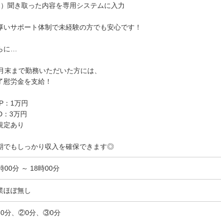
2）聞き取った内容を専用システムに入力
厚いサポート体制で未経験の方でも安心です！
らに…
0月末まで勤務いただいた方には、
了慰労金を支給！
OP：1万円
LD：3万円
規定あり
期でもしっかり収入を確保できます◎
時00分 ～ 18時00分
業ほぼ無し
60分、②0分、③0分