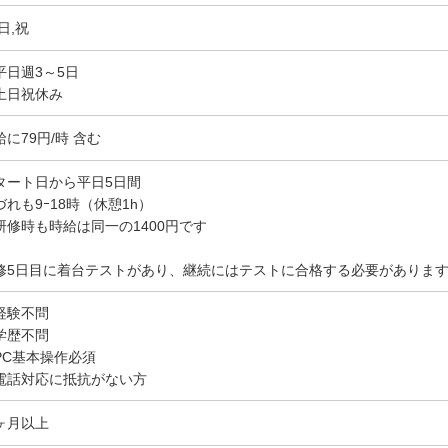
日,祝
平日週3～5日
土日祝休み
給に79円/時 含む
タート日から平日5日間
づれも9ｰ18時（休憩1h）
研修時も時給は同一の1400円です
修5日目に着台テストがあり、継続にはテストに合格する必要がありま
経験不問
学歴不問
PC基本操作必須
電話対応に抵抗がない方
ヶ月以上