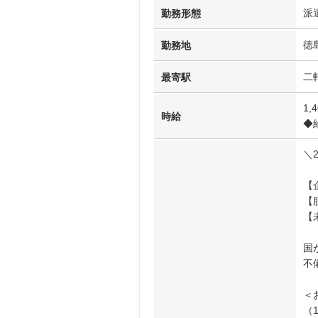
派
勤務形態
徳
勤務地
二
最寄駅
1,
時給
◆
＼
【
【
【
国
不
＜
（