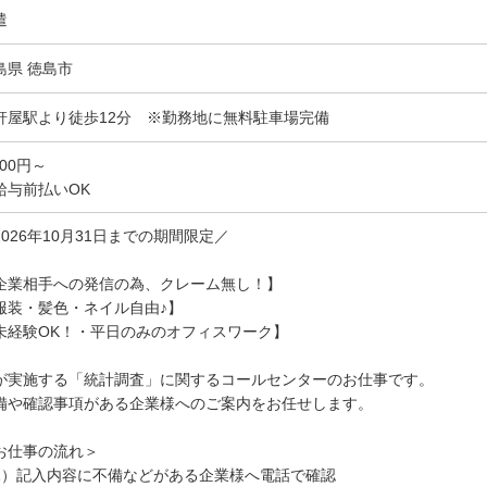
遣
島県 徳島市
軒屋駅より徒歩12分 ※勤務地に無料駐車場完備
400円～
給与前払いOK
2026年10月31日までの期間限定／
企業相手への発信の為、クレーム無し！】
服装・髪色・ネイル自由♪】
未経験OK！・平日のみのオフィスワーク】
が実施する「統計調査」に関するコールセンターのお仕事です。
備や確認事項がある企業様へのご案内をお任せします。
お仕事の流れ＞
1）記入内容に不備などがある企業様へ電話で確認