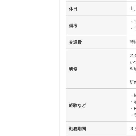
土,
休日
・
備考
・
時
交通費
ス
い
※
研修
研
・
・
経験など
・
・
３
勤務期間