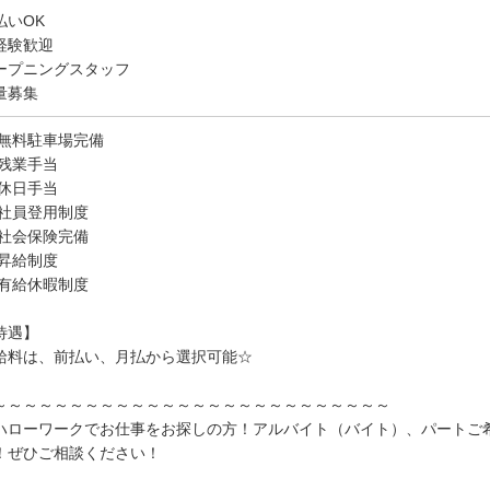
払いOK
経験歓迎
ープニングスタッフ
量募集
 無料駐車場完備
 残業手当
 休日手当
 社員登用制度
 社会保険完備
 昇給制度
 有給休暇制度
待遇】
給料は、前払い、月払から選択可能☆
～～～～～～～～～～～～～～～～～～～～～～～～～～
ハローワークでお仕事をお探しの方！アルバイト（バイト）、パートご
！ぜひご相談ください！