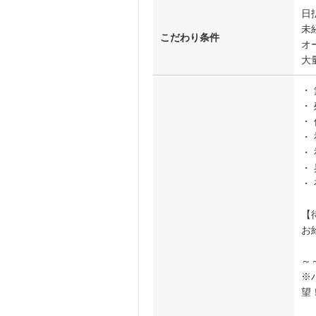
日
未
こだわり条件
オ
大
・
・
・
・
・
・
・
【
お
～
※
望