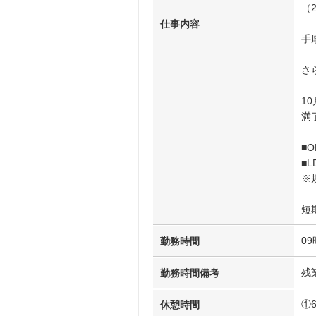
（
仕事内容
手
さ
1
満
■
■
※
短
09
勤務時間
残
勤務時間備考
①
休憩時間