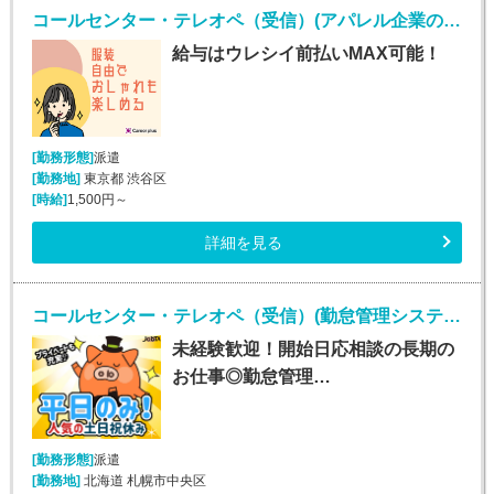
コールセンター・テレオペ（受信）(アパレル企業のコールセンターお問い合わせ対応業務)
給与はウレシイ前払いMAX可能！
[勤務形態]
派遣
[勤務地]
東京都 渋谷区
[時給]
1,500円～
詳細を見る
コールセンター・テレオペ（受信）(勤怠管理システムヘルプデスク)
未経験歓迎！開始日応相談の長期の
お仕事◎勤怠管理…
[勤務形態]
派遣
[勤務地]
北海道 札幌市中央区