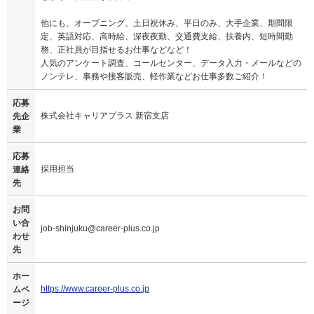
他にも、オープニング、土日祝休み、平日のみ、大手企業、期間限
定、英語対応、高時給、深夜夜勤、交通費支給、扶養内、短時間勤
務、正社員が目指せるお仕事などなど！
人気のアンケート調査、コールセンター、データ入力・メールなどの
ノンテレ、事務や接客販売、軽作業などお仕事多数ご紹介！
応募
株式会社キャリアプラス 新宿支店
先企
業
応募
採用担当
連絡
先
お問
い合
job-shinjuku@career-plus.co.jp
わせ
先
ホー
https://www.career-plus.co.jp
ムペ
ージ