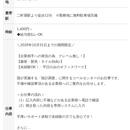
地
最寄
二軒屋駅より徒歩12分 ※勤務地に無料駐車場完備
駅
1,400円～
時給
◆給与前払いOK
＼2026年10月31日までの期間限定／
【企業相手への発信の為、クレーム無し！】
【服装・髪色・ネイル自由♪】
【未経験OK！・平日のみのオフィスワーク】
国が実施する「統計調査」に関するコールセンターのお仕事です。
不備や確認事項がある企業様へのご案内をお任せします。
＜お仕事の流れ＞
（1）記入内容に不備などがある企業様へ電話で確認
（2）聞き取った内容を専用システムに入力
仕事
内容
手厚いサポート体制で未経験の方でも安心です！
さらに…