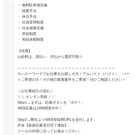
・ 無料駐車場完備
・ 残業手当
・ 休日手当
・ 社員登用制度
・ 社会保険完備
・ 昇給制度
・ 有給休暇制度
【待遇】
お給料は、前払い、月払から選択可能☆
～～～～～～～～～～～～～～～～～～～～～～～～～～～
※ハローワークでお仕事をお探しの方！アルバイト（バイト）、パー
トご希望の方！その他の新着案件をご希望！ぜひご相談ください！
＜お仕事紹介の流れ＞
＼＼ カンタン登録 ／／
Step1→まずは、応募ボタンを「ポチ！」
WEB応募は24時間受付中！
Step2→弊社よりWEB登録用URLを送付します。
件名【新規応募受付完了通知】
メールの内容に沿ってお進みください。