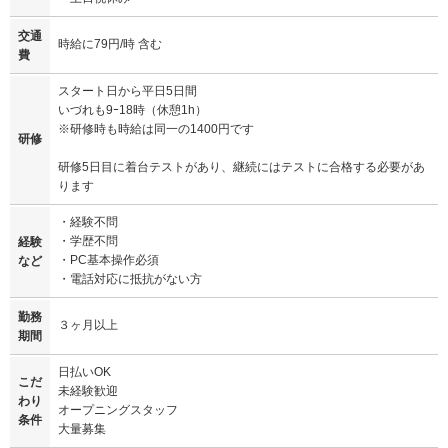
交通
時給に79円/時 含む
費
スタート日から平日5日間
いづれも9ｰ18時（休憩1h）
※研修時も時給は同一の1400円です
研修
研修5日目に着台テストがあり、継続にはテストに合格する必要があ
ります
・経験不問
・学歴不問
経験
・PC基本操作必須
など
・電話対応に抵抗がない方
勤務
３ヶ月以上
期間
日払いOK
こだ
未経験歓迎
わり
オープニングスタッフ
条件
大量募集