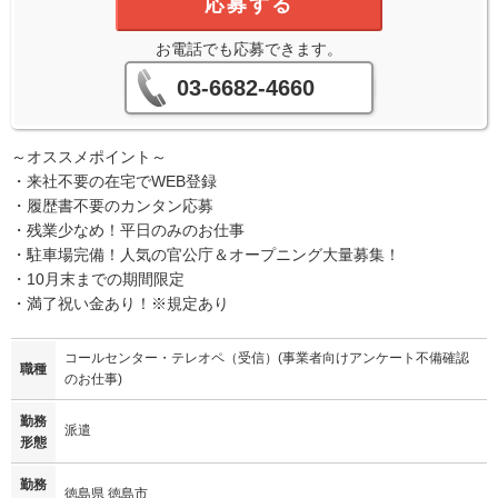
応募する
お電話でも応募できます。
03-6682-4660
～オススメポイント～
・来社不要の在宅でWEB登録
・履歴書不要のカンタン応募
・残業少なめ！平日のみのお仕事
・駐車場完備！人気の官公庁＆オープニング大量募集！
・10月末までの期間限定
・満了祝い金あり！※規定あり
コールセンター・テレオペ（受信）(事業者向けアンケート不備確認
職種
のお仕事)
勤務
派遣
形態
勤務
徳島県 徳島市