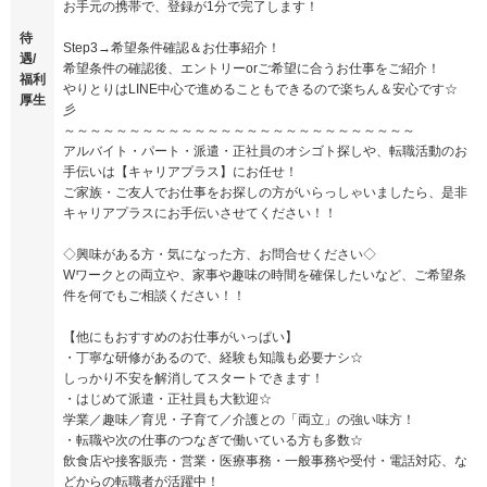
お手元の携帯で、登録が1分で完了します！
待
Step3→希望条件確認＆お仕事紹介！
遇/
希望条件の確認後、エントリーorご希望に合うお仕事をご紹介！
福利
やりとりはLINE中心で進めることもできるので楽ちん＆安心です☆
厚生
彡
～～～～～～～～～～～～～～～～～～～～～～～～～～～
アルバイト・パート・派遣・正社員のオシゴト探しや、転職活動のお
手伝いは【キャリアプラス】にお任せ！
ご家族・ご友人でお仕事をお探しの方がいらっしゃいましたら、是非
キャリアプラスにお手伝いさせてください！！
◇興味がある方・気になった方、お問合せください◇
Wワークとの両立や、家事や趣味の時間を確保したいなど、ご希望条
件を何でもご相談ください！！
【他にもおすすめのお仕事がいっぱい】
・丁寧な研修があるので、経験も知識も必要ナシ☆
しっかり不安を解消してスタートできます！
・はじめて派遣・正社員も大歓迎☆
学業／趣味／育児・子育て／介護との「両立」の強い味方！
・転職や次の仕事のつなぎで働いている方も多数☆
飲食店や接客販売・営業・医療事務・一般事務や受付・電話対応、な
どからの転職者が活躍中！