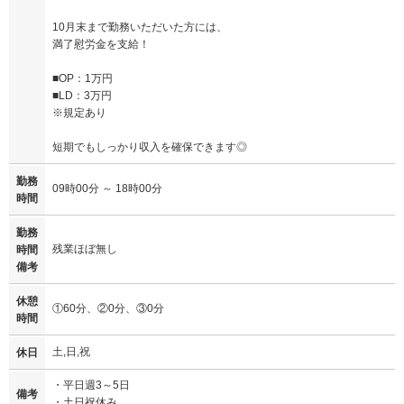
10月末まで勤務いただいた方には、
満了慰労金を支給！
■OP：1万円
■LD：3万円
※規定あり
短期でもしっかり収入を確保できます◎
勤務
09時00分 ～ 18時00分
時間
勤務
残業ほぼ無し
時間
備考
休憩
①60分、②0分、③0分
時間
土,日,祝
休日
・平日週3～5日
備考
・土日祝休み