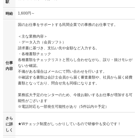
駅
1,600円～
時給
国のお仕事をサポートする民間企業での事務のお仕事です。
＜主な業務内容＞
・データ入力（会員ソフト）
請求書に基づき、支払い先や金額など入力する。
・各種書類チェック
各種書類をチェックリストと照らし合わせながら、誤り・抜けモレが
仕事
ないか確認。
内容
不備がある場合はメールにて問い合わせを行います。
※確認する書類は会計士会員から届く審査書類や、社員から届く経費
書類となっており、問合せ先も同様になります。
業務拡大予定のセンターのため、今後お願いするお仕事が増加する可
能性がございます
※電話対応も一部発生可能性があり（5件以内※予定）
さら
★Wチェック制度がしっかりしているので研修中も安心です！
に詳
しく