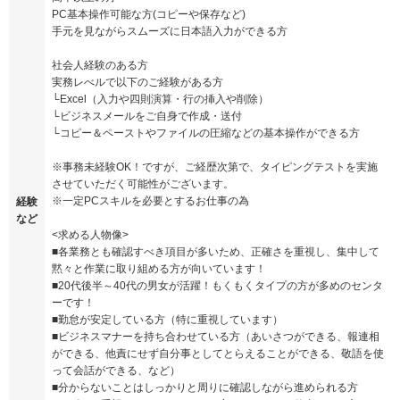
PC基本操作可能な方(コピーや保存など)
手元を見ながらスムーズに日本語入力ができる方
社会人経験のある方
実務レべルで以下のご経験がある方
└Excel（入力や四則演算・行の挿入や削除）
└ビジネスメールをご自身で作成・送付
└コピー＆ペーストやファイルの圧縮などの基本操作ができる方
※事務未経験OK！ですが、ご経歴次第で、タイピングテストを実施
させていただく可能性がございます。
※一定PCスキルを必要とするお仕事の為
経験
など
<求める人物像>
■各業務とも確認すべき項目が多いため、正確さを重視し、集中して
黙々と作業に取り組める方が向いています！
■20代後半～40代の男女が活躍！もくもくタイプの方が多めのセンタ
ーです！
■勤怠が安定している方（特に重視しています）
■ビジネスマナーを持ち合わせている方（あいさつができる、報連相
ができる、他責にせず自分事としてとらえることができる、敬語を使
って会話ができる、など）
■分からないことはしっかりと周りに確認しながら進められる方