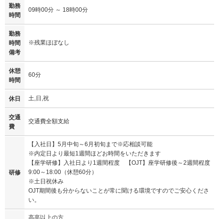
勤務
09時00分 ～ 18時00分
時間
勤務
※残業ほぼなし
時間
備考
休憩
60分
時間
土,日,祝
休日
交通
交通費全額支給
費
【入社日】5月中旬～6月初旬まで※応相談可能
※内定日より最短1週間ほどお時間をいただきます
【座学研修】入社日より1週間程度 【OJT】座学研修後～2週間程度
9:00～18:00（休憩60分）
研修
※土日祝休み
OJT期間後も分からないことが常に聞ける環境ですのでご安心くださ
い。
高卒以上の方