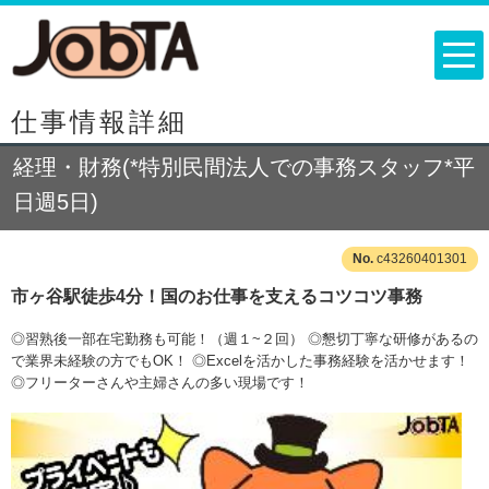
仕事情報詳細
経理・財務(*特別民間法人での事務スタッフ*平
日週5日)
c43260401301
市ヶ谷駅徒歩4分！国のお仕事を支えるコツコツ事務
◎習熟後一部在宅勤務も可能！（週１~２回） ◎懇切丁寧な研修があるの
で業界未経験の方でもOK！ ◎Excelを活かした事務経験を活かせます！
◎フリーターさんや主婦さんの多い現場です！