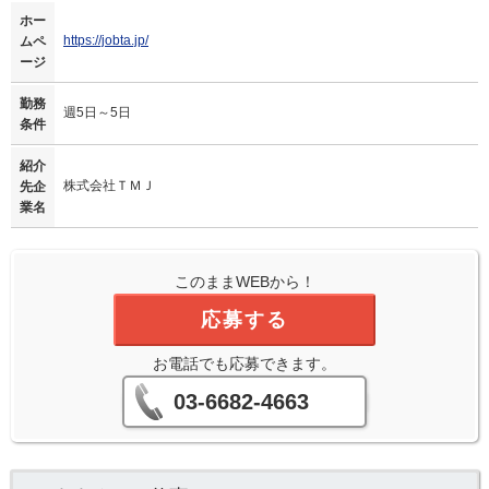
ホー
https://jobta.jp/
ムペ
ージ
勤務
週5日～5日
条件
紹介
株式会社ＴＭＪ
先企
業名
このままWEBから！
応募する
お電話でも応募できます。
03-6682-4663