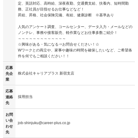
定、英語対応、高時給、深夜夜勤、交通費支給、扶養内、短時間勤
務、正社員が目指せるお仕事などなど！
昇給、昇格、社会保険完備、有給、健康診断 ※基準あり
人気のアンケート調査、コールセンター、データ入力・メールなどの
ノンテレ、事務や接客販売、軽作業などお仕事多数ご紹介！
～～～～～～～～～～～～～
☆興味がある・気になる⇒お問合せください！☆
Wワークとの両立や、家事や趣味の時間を確保したいなど、ご希望条
件を何でもご相談ください！！
応募
株式会社キャリアプラス 新宿支店
先企
業
応募
採用担当
連絡
先
お問
い合
job-shinjuku@career-plus.co.jp
わせ
先