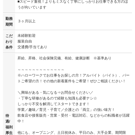
■スピード重視！よりもミスなく丁寧にしっかりお仕事できる方のほ
うが向いています
勤務
３ヶ月以上
期間
未経験歓迎
こだ
服装自由
わり
交通費/手当てあり
条件
昇給、昇格、社会保険完備、有給、健康診断 ※基準あり
～～～～～～～～～～～～～
※ハローワークでお仕事をお探しの方！アルバイト（バイト）、パー
トご希望の方！その他の新着案件をご希望！ぜひご相談ください！
＼興味がある・気になる⇒お問合せください／
・丁寧な研修があるので経験も知識も必要ナシ☆
しっかり不安を解消してスタートできます！
学業／趣味／育児・子育て／介護との「両立」の強い味方！
飲食店や接客販売・営業・受付・電話対応、などからの転職者が活躍
待
中！
遇/
福利
他にも、オープニング、土日祝休み、平日のみ、大手企業、期間限
厚生