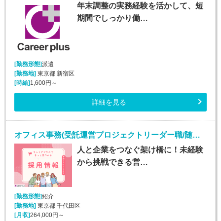
年末調整の実務経験を活かして、短
期間でしっかり働…
[勤務形態]
派遣
[勤務地]
東京都 新宿区
[時給]
1,600円～
詳細を見る
オフィス事務(受託運営プロジェクトリーダー職/随時入社)
人と企業をつなぐ架け橋に！未経験
から挑戦できる営…
[勤務形態]
紹介
[勤務地]
東京都 千代田区
[月収]
264,000円～