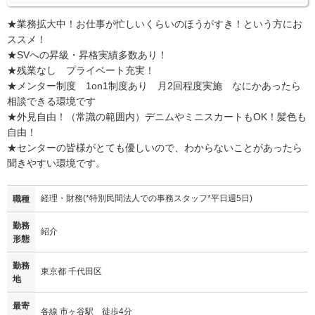
★業務拡大中！お仕事が忙しいくらいのほうがすき！という方にお
ススメ！
★SVへの昇級・昇格実績多数あり！
★残業なし プライベート充実！
★メンター制度 1on1制度あり 月2回程度実施 なにかあったら
相談できる環境です
★外見自由！（常識の範囲内）デニムやミニスカートもOK！髪色も
自由！
★センターの皆様がとても優しいので、わからないことがあったら
聞きやすい環境です。
経理・財務(*特別民間法人での事務スタッフ*平日週5日)
職種
勤務
紹介
形態
勤務
東京都 千代田区
地
最寄
各線 市ヶ谷駅 徒歩4分