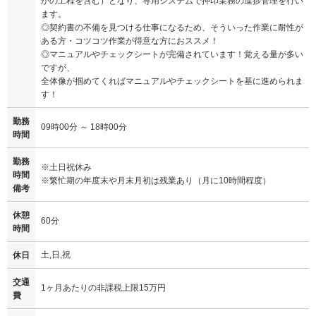
かの工程を含む）となり、専用システムで押印業務の進捗管理を行い
ます。
◎契約書の不備を見つける仕事になるため、そういった作業に耐性が
ある方・コツコツ作業が得意な方におススメ！
◎マニュアルやチェックシートが完備されています！覚える量が多い
ですが、
全体像が掴めてくればマニュアルやチェックシートを基に進められま
す！
勤務
09時00分 ～ 18時00分
時間
勤務
※土日祝休み
時間
※繁忙期の年度末や月末月初は残業あり（月に10時間程度）
備考
休憩
60分
時間
土,日,祝
休日
交通
1ヶ月あたりの非課税上限15万円
費