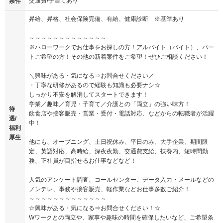
交通費/手当てあり
条件
昇給、昇格、社会保険完備、有給、健康診断 ※基準あり
～～～～～～～～～～～～～
※ハローワークでお仕事をお探しの方！アルバイト（バイト）、パー
トご希望の方！その他の新着案件をご希望！ぜひご相談ください！
＼興味がある・気になる⇒お問合せください／
・丁寧な研修があるので経験も知識も必要ナシ☆
しっかり不安を解消してスタートできます！
学業／趣味／育児・子育て／介護との「両立」の強い味方！
待
飲食店や接客販売・営業・受付・電話対応、などからの転職者が活躍
遇/
中！
福利
厚生
他にも、オープニング、土日祝休み、平日のみ、大手企業、期間限
定、英語対応、高時給、深夜夜勤、交通費支給、扶養内、短時間勤
務、正社員が目指せるお仕事などなど！
人気のアンケート調査、コールセンター、データ入力・メールなどの
ノンテレ、事務や接客販売、軽作業などお仕事多数ご紹介！
～～～～～～～～～～～～～
☆興味がある・気になる⇒お問合せください！☆
Wワークとの両立や、家事や趣味の時間を確保したいなど、ご希望条