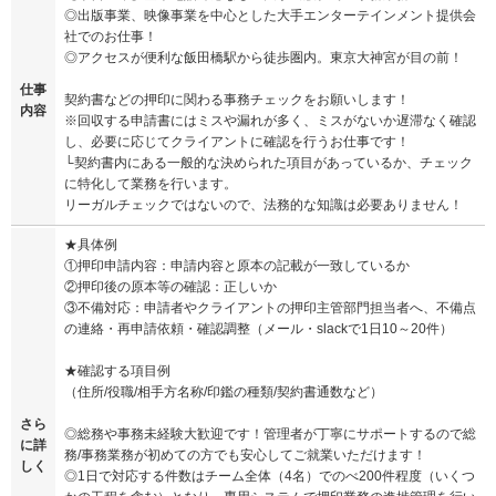
◎出版事業、映像事業を中心とした大手エンターテインメント提供会
社でのお仕事！
◎アクセスが便利な飯田橋駅から徒歩圏内。東京大神宮が目の前！
仕事
契約書などの押印に関わる事務チェックをお願いします！
内容
※回収する申請書にはミスや漏れが多く、ミスがないか遅滞なく確認
し、必要に応じてクライアントに確認を行うお仕事です！
└契約書内にある一般的な決められた項目があっているか、チェック
に特化して業務を行います。
リーガルチェックではないので、法務的な知識は必要ありません！
★具体例
①押印申請内容：申請内容と原本の記載が一致しているか
②押印後の原本等の確認：正しいか
③不備対応：申請者やクライアントの押印主管部門担当者へ、不備点
の連絡・再申請依頼・確認調整（メール・slackで1日10～20件）
★確認する項目例
（住所/役職/相手方名称/印鑑の種類/契約書通数など）
さら
◎総務や事務未経験大歓迎です！管理者が丁寧にサポートするので総
に詳
務/事務業務が初めての方でも安心してご就業いただけます！
しく
◎1日で対応する件数はチーム全体（4名）でのべ200件程度（いくつ