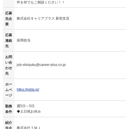
件を何でもご相談ください！！
応募
株式会社キャリアプラス 新宿支店
先企
業
応募
採用担当
連絡
先
お問
い合
job-shinjuku@career-plus.co.jp
わせ
先
ホー
https://jobta.jp/
ムペ
ージ
週5日～5日
勤務
◆土日祝お休み
条件
紹介
株式会社ＴＭＪ
先企