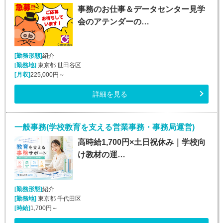
事務のお仕事＆データセンター見学
会のアテンダーの…
[勤務形態]
紹介
[勤務地]
東京都 世田谷区
[月収]
225,000円～
詳細を見る
一般事務(学校教育を支える営業事務・事務局運営)
高時給1,700円×土日祝休み｜学校向
け教材の運…
[勤務形態]
紹介
[勤務地]
東京都 千代田区
[時給]
1,700円～