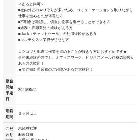
＜あると尚可＞
■社内外とのやり取りが多いため、コミュニケーションを取りながら
仕事を進めるのが得意な方
■不明点は確認し、慎重に物事を進めることができる方
■総務・押印業務の経験がある方
■slack（チャットツール）の利用経験がある方
■マルチタスク業務が得意な方
コツコツと地道に作業を進めることが好きな方におすすめです★
事務未経験の方でも、オフィスワーク、ビジネスメール作成の経験が
ある方大歓迎！
★契約書処理業務のご経験がある方大歓迎！
勤務
開始
2026/05/11
予定
日
勤務
３ヶ月以上
期間
未経験歓迎
こだ
服装自由
わり