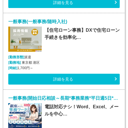
詳細を見る
一般事務(一般事務/随時入社)
【住宅ローン事務】DXで住宅ローン
手続きを効率化…
[勤務形態]
派遣
[勤務地]
東京都 港区
[時給]
1,700円～
詳細を見る
一般事務(開始日応相談～長期*事務業務*平日週5日*銀座)
電話対応ナシ！Word、Excel、メー
ルを中心…