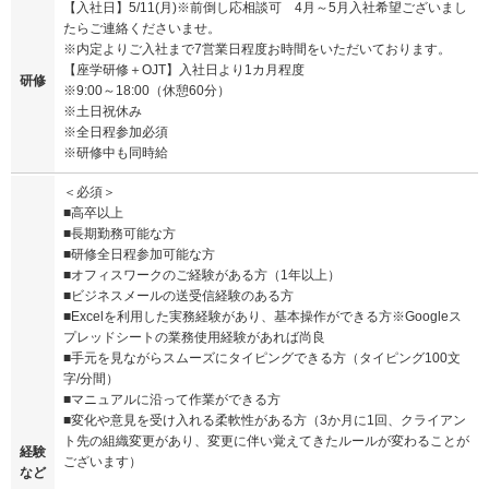
【入社日】5/11(月)※前倒し応相談可 4月～5月入社希望ございまし
たらご連絡くださいませ。
※内定よりご入社まで7営業日程度お時間をいただいております。
【座学研修＋OJT】入社日より1カ月程度
研修
※9:00～18:00（休憩60分）
※土日祝休み
※全日程参加必須
※研修中も同時給
＜必須＞
■高卒以上
■長期勤務可能な方
■研修全日程参加可能な方
■オフィスワークのご経験がある方（1年以上）
■ビジネスメールの送受信経験のある方
■Excelを利用した実務経験があり、基本操作ができる方※Googleス
プレッドシートの業務使用経験があれば尚良
■手元を見ながらスムーズにタイピングできる方（タイピング100文
字/分間）
■マニュアルに沿って作業ができる方
■変化や意見を受け入れる柔軟性がある方（3か月に1回、クライアン
ト先の組織変更があり、変更に伴い覚えてきたルールが変わることが
経験
ございます）
など