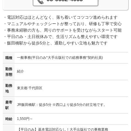
・電話対応はほとんどなく、落ち着いてコツコツ進められます
・マニュアルやチェックシートが整っており、研修も丁寧で安心
・事務未経験の方も、周りのサポートを受けながらスタート可能
・平日のみ・土日祝休みで、生活リズムも整えやすい環境です
・飯田橋駅から徒歩5分と、通勤しやすい立地も魅力です
一般事務(平日のみ*大手出版社での総務事務*契約社員)
職種
勤務
紹介
形態
勤務
東京都 千代田区
地
最寄
JR飯田橋駅：徒歩5分 ※西口より徒歩5分の好立地です。
駅
1,550円～
時給
【平日のみ】基本電話対応なし！大手出版社での事務業務