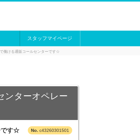
スタッフマイページ
トで働ける通販コールセンターです☆
センターオペレー
ーです☆
c43260301501