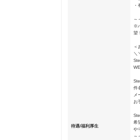
・
～
※
望
＜
＼
S
W
S
件
メ
お
S
希
待遇/福利厚生
や
～