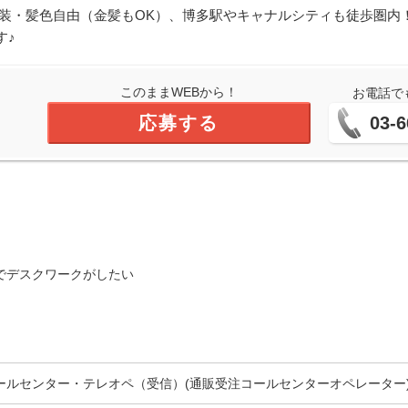
服装・髪色自由（金髪もOK）、博多駅やキャナルシティも徒歩圏内
す♪
このままWEBから！
お電話で
応募する
03-6
でデスクワークがしたい
ールセンター・テレオペ（受信）(通販受注コールセンターオペレーター