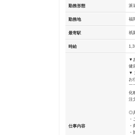
派
勤務形態
福
勤務地
祇
最寄駅
1,
時給
▼
健
▼
お
￣
化
注
◎
・
・
仕事内容
・