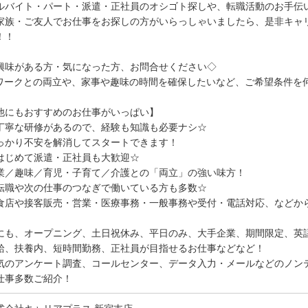
ルバイト・パート・派遣・正社員のオシゴト探しや、転職活動のお手伝
家族・ご友人でお仕事をお探しの方がいらっしゃいましたら、是非キャ
！！
興味がある方・気になった方、お問合せください◇
ワークとの両立や、家事や趣味の時間を確保したいなど、ご希望条件を
他にもおすすめのお仕事がいっぱい】
丁寧な研修があるので、経験も知識も必要ナシ☆
っかり不安を解消してスタートできます！
はじめて派遣・正社員も大歓迎☆
業／趣味／育児・子育て／介護との「両立」の強い味方！
転職や次の仕事のつなぎで働いている方も多数☆
食店や接客販売・営業・医療事務・一般事務や受付・電話対応、などか
にも、オープニング、土日祝休み、平日のみ、大手企業、期間限定、英
給、扶養内、短時間勤務、正社員が目指せるお仕事などなど！
気のアンケート調査、コールセンター、データ入力・メールなどのノン
仕事多数ご紹介！