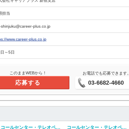
式会社キャリアプラス 新宿支店
用担当
-shinjuku@career-plus.co.jp
ps://www.career-plus.co.jp
3日～5日
このままWEBから！
お電話でも応募できます
応募する
03-6682-4660
コールセンター・テレオペ（受信）(業務用スマートフォンに関する紛失等問い合わせ窓口)
コールセンター・テレオペ（受信）(代理店からの各種問合せ電話対応業務)