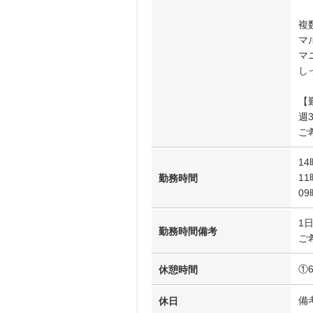
複
マ
マ
し
【
週
ご
14
11
勤務時間
09
1
勤務時間備考
ご
①
休憩時間
備
休日