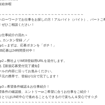
有給休暇
～～～～～～～～～～～～～～～～～～～～～～～～～～
ハローワークでお仕事をお探しの方！アルバイト（バイト）、パートご
！ぜひご相談ください！
お仕事紹介の流れ＞
＼ カンタン登録 ／／
tep1→まずは、応募ボタンを「ポチ！」
EB応募は24時間受付中！
tep2→弊社よりWEB登録用URLを送付します。
名【新規応募受付完了通知】
ールの内容に沿ってお進みください。
手元の携帯で、登録が1分で完了します！
tep3→希望条件確認＆お仕事紹介！
望条件の確認後、エントリーorご希望に合うお仕事をご紹介！
りとりはLINE中心で進めることもできるので楽ちん＆安心です☆彡
～～～～～～～～～～～～～～～～～～～～～～～～～～