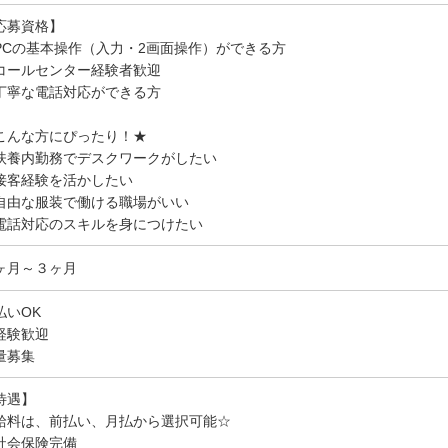
応募資格】
PCの基本操作（入力・2画面操作）ができる方
コールセンター経験者歓迎
丁寧な電話対応ができる方
こんな方にぴったり！★
扶養内勤務でデスクワークがしたい
接客経験を活かしたい
自由な服装で働ける職場がいい
電話対応のスキルを身につけたい
ヶ月～３ヶ月
払いOK
経験歓迎
量募集
待遇】
給料は、前払い、月払から選択可能☆
社会保険完備