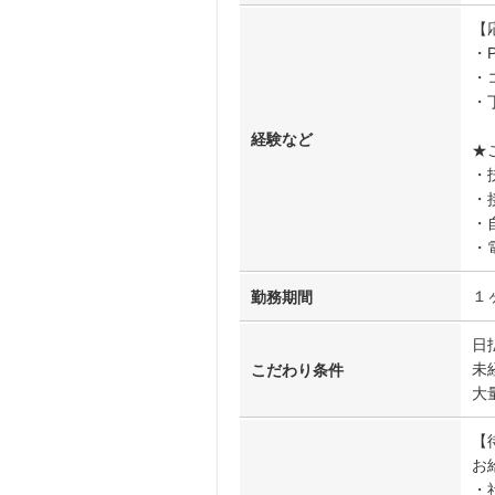
【
・
・
・
経験など
★
・
・
・
・
１
勤務期間
日
未
こだわり条件
大
【
お
・