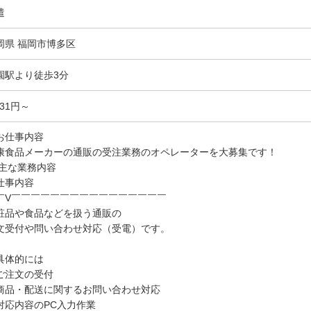
遣
岡県 福岡市博多区
園駅より徒歩3分
331円～
お仕事内容
康食品メーカーの通販の受注業務のオペレーターを大募集です！
 主な業務内容
仕事内容
￣V￣￣￣￣￣￣￣￣￣￣￣￣￣￣￣￣
粧品や食品などを扱う通販の
文受付や問い合わせ対応（受電）です。
具体的には
ご注文の受付
商品・配送に関するお問い合わせ対応
対応内容のPC入力作業