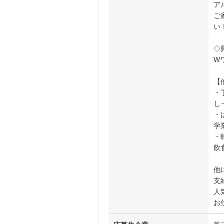
ア
ご
い
◇
W
【
・
し
・
学
・
飲
他
支
人
お