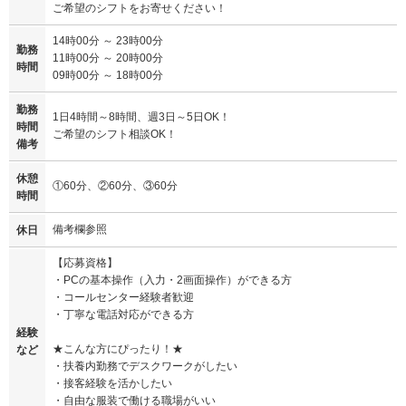
ご希望のシフトをお寄せください！
14時00分 ～ 23時00分
勤務
11時00分 ～ 20時00分
時間
09時00分 ～ 18時00分
勤務
1日4時間～8時間、週3日～5日OK！
時間
ご希望のシフト相談OK！
備考
休憩
①60分、②60分、③60分
時間
備考欄参照
休日
【応募資格】
・PCの基本操作（入力・2画面操作）ができる方
・コールセンター経験者歓迎
・丁寧な電話対応ができる方
経験
★こんな方にぴったり！★
など
・扶養内勤務でデスクワークがしたい
・接客経験を活かしたい
・自由な服装で働ける職場がいい