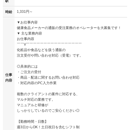
駅
1,331円～
時給
▼お仕事内容
健康食品メーカーの通販の受注業務のオペレーターを大募集です！
▼ 主な業務内容
お仕事内容
￣￣V￣￣￣￣￣￣￣￣￣￣￣￣￣￣￣￣
化粧品や食品などを扱う通販の
注文受付や問い合わせ対応（受電）です。
◎具体的には
・ご注文の受付
仕事
・商品・配送に関するお問い合わせ対応
内容
・対応内容のPC入力作業
複数のクライアントの案件に対応する、
マルチ対応の業務です。
マニュアルと研修が
しっかりしているのでご安心ください◎
【勤務時間・日数】
週3日からOK！土日祝日を含むシフト制