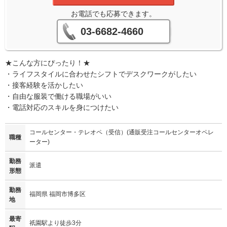
お電話でも応募できます。
03-6682-4660
★こんな方にぴったり！★
・ライフスタイルに合わせたシフトでデスクワークがしたい
・接客経験を活かしたい
・自由な服装で働ける職場がいい
・電話対応のスキルを身につけたい
コールセンター・テレオペ（受信）(通販受注コールセンターオペレ
職種
ーター)
勤務
派遣
形態
勤務
福岡県 福岡市博多区
地
最寄
祇園駅より徒歩3分