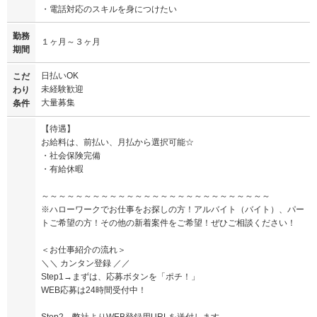
・電話対応のスキルを身につけたい
勤務
１ヶ月～３ヶ月
期間
日払いOK
こだ
未経験歓迎
わり
大量募集
条件
【待遇】
お給料は、前払い、月払から選択可能☆
・社会保険完備
・有給休暇
～～～～～～～～～～～～～～～～～～～～～～～～～～～
※ハローワークでお仕事をお探しの方！アルバイト（バイト）、パー
トご希望の方！その他の新着案件をご希望！ぜひご相談ください！
＜お仕事紹介の流れ＞
＼＼ カンタン登録 ／／
Step1→まずは、応募ボタンを「ポチ！」
WEB応募は24時間受付中！
Step2→弊社よりWEB登録用URLを送付します。