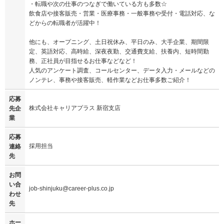
・転職や次の仕事のつなぎで働いている方も多数☆
飲食店や接客販売・営業・医療事務・一般事務や受付・電話対応、な
どからの転職者が活躍中！
他にも、オープニング、土日祝休み、平日のみ、大手企業、期間限
定、英語対応、高時給、深夜夜勤、交通費支給、扶養内、短時間勤
務、正社員が目指せるお仕事などなど！
人気のアンケート調査、コールセンター、データ入力・メールなどの
ノンテレ、事務や接客販売、軽作業などお仕事多数ご紹介！
応募
株式会社キャリアプラス 新宿支店
先企
業
応募
採用担当
連絡
先
お問
い合
job-shinjuku@career-plus.co.jp
わせ
先
ホー