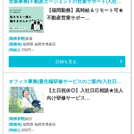
営業事務(不動産エージェントの営業サポート/入社日応相談)
【福岡勤務】高時給＆リモート可★
不動産営業サポー…
[勤務形態]
派遣
[勤務地]
福岡県 福岡市博多区
[時給]
1,700円～
詳細を見る
オフィス事務(最先端研修サービスのご案内/入社日応相談～/平日のみ)
【土日祝休◎】入社日応相談★法人
向け研修サービス…
[勤務形態]
紹介
[勤務地]
福岡県 福岡市博多区
[時給]
1,300円～