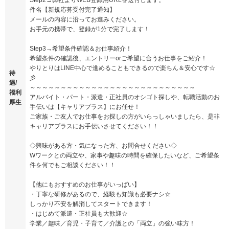
件名【新規応募受付完了通知】
メールの内容に沿ってお進みください。
お手元の携帯で、登録が1分で完了します！
Step3→希望条件確認＆お仕事紹介！
希望条件の確認後、エントリーorご希望に合うお仕事をご紹介！
やりとりはLINE中心で進めることもできるので楽ちん＆安心です☆
待
彡
遇/
～～～～～～～～～～～～～～～～～～～～～～～～～～～
福利
アルバイト・パート・派遣・正社員のオシゴト探しや、転職活動のお
厚生
手伝いは【キャリアプラス】にお任せ！
ご家族・ご友人でお仕事をお探しの方がいらっしゃいましたら、是非
キャリアプラスにお手伝いさせてください！！
◇興味がある方・気になった方、お問合せください◇
Wワークとの両立や、家事や趣味の時間を確保したいなど、ご希望条
件を何でもご相談ください！！
【他にもおすすめのお仕事がいっぱい】
・丁寧な研修があるので、経験も知識も必要ナシ☆
しっかり不安を解消してスタートできます！
・はじめて派遣・正社員も大歓迎☆
学業／趣味／育児・子育て／介護との「両立」の強い味方！