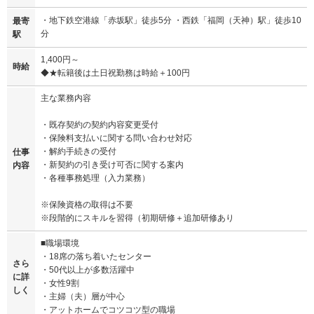
・地下鉄空港線「赤坂駅」徒歩5分 ・西鉄「福岡（天神）駅」徒歩10
最寄
分
駅
1,400円～
時給
◆★転籍後は土日祝勤務は時給＋100円
主な業務内容
・既存契約の契約内容変更受付
・保険料支払いに関する問い合わせ対応
・解約手続きの受付
仕事
・新契約の引き受け可否に関する案内
内容
・各種事務処理（入力業務）
※保険資格の取得は不要
※段階的にスキルを習得（初期研修＋追加研修あり
■職場環境
・18席の落ち着いたセンター
さら
・50代以上が多数活躍中
に詳
・女性9割
しく
・主婦（夫）層が中心
・アットホームでコツコツ型の職場