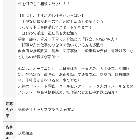
件を何でもご相談ください！！
【他にもおすすめのお仕事がいっぱい】
・丁寧な研修があるので、経験も知識も必要ナシ☆
しっかり不安を解消してスタートできます！
・はじめて派遣・正社員も大歓迎☆
学業／趣味／育児・子育て／介護との「両立」の強い味方！
・転職や次の仕事のつなぎで働いている方も多数☆
飲食店や接客販売・営業・医療事務・一般事務や受付・電話対応、な
どからの転職者が活躍中！
他にも、オープニング、土日祝休み、平日のみ、大手企業、期間限
定、英語対応、高時給、深夜夜勤、交通費支給、扶養内、短時間勤
務、正社員が目指せるお仕事などなど！
人気のアンケート調査、コールセンター、データ入力・メールなどの
ノンテレ、事務や接客販売、軽作業などお仕事多数ご紹介！
応募
株式会社キャリアプラス 新宿支店
先企
業
応募
採用担当
連絡