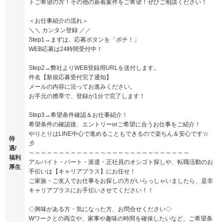
トご希望の方！その他の新着案件をご希望！ぜひご相談ください！
＜お仕事紹介の流れ＞
＼＼ カンタン登録 ／／
Step1→まずは、応募ボタンを「ポチ！」
WEB応募は24時間受付中！
Step2→弊社よりWEB登録用URLを送付します。
件名【新規応募受付完了通知】
メールの内容に沿ってお進みください。
お手元の携帯で、登録が1分で完了します！
Step3→希望条件確認＆お仕事紹介！
希望条件の確認後、エントリーorご希望に合うお仕事をご紹介！
やりとりはLINE中心で進めることもできるので楽ちん＆安心です☆
待
彡
遇/
～～～～～～～～～～～～～～～～～～～～～～～～～～～
福利
アルバイト・パート・派遣・正社員のオシゴト探しや、転職活動のお
厚生
手伝いは【キャリアプラス】にお任せ！
ご家族・ご友人でお仕事をお探しの方がいらっしゃいましたら、是非
キャリアプラスにお手伝いさせてください！！
◇興味がある方・気になった方、お問合せください◇
Wワークとの両立や、家事や趣味の時間を確保したいなど、ご希望条