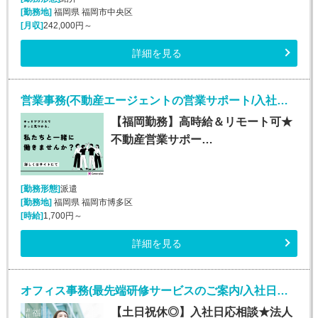
[勤務地]
福岡県 福岡市中央区
[月収]
242,000円～
詳細を見る
営業事務(不動産エージェントの営業サポート/入社日応相談)
【福岡勤務】高時給＆リモート可★
不動産営業サポー…
[勤務形態]
派遣
[勤務地]
福岡県 福岡市博多区
[時給]
1,700円～
詳細を見る
オフィス事務(最先端研修サービスのご案内/入社日応相談～/平日のみ)
【土日祝休◎】入社日応相談★法人