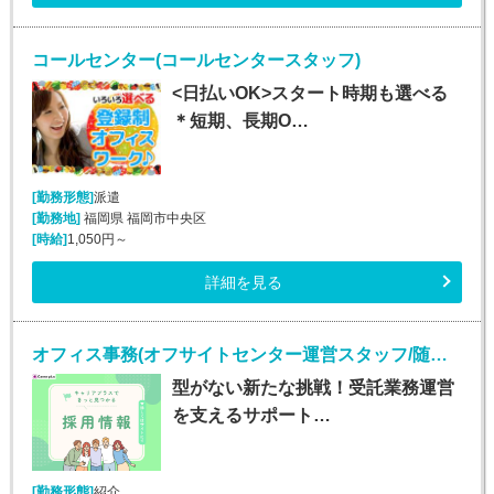
コールセンター(コールセンタースタッフ)
<日払いOK>スタート時期も選べる
＊短期、長期O…
[勤務形態]
派遣
[勤務地]
福岡県 福岡市中央区
[時給]
1,050円～
詳細を見る
オフィス事務(オフサイトセンター運営スタッフ/随時入社/長期)
型がない新たな挑戦！受託業務運営
を支えるサポート…
[勤務形態]
紹介