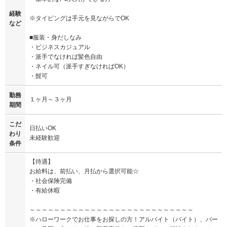
経験
※タイピングは手元を見ながらでOK
など
■服装・身だしなみ
・ビジネスカジュアル
・派手でなければ髪色自由
・ネイル可（派手すぎなければOK）
・髭可
勤務
１ヶ月～３ヶ月
期間
こだ
日払いOK
わり
未経験歓迎
条件
【待遇】
お給料は、前払い、月払から選択可能☆
・社会保険完備
・有給休暇
～～～～～～～～～～～～～～～～～～～～～～～～～～～
※ハローワークでお仕事をお探しの方！アルバイト（バイト）、パー