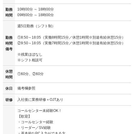
10時00分 ～ 18時00分
勤務
09時00分 ～ 18時00分
時間
週5日勤務（シフト制）
①8:50～18:05（実働8時間15分／休憩1時間※別途有給休憩15分）
勤務
②9:50～18:05（実働7時間15分／休憩1時間※別途有給休憩15分）
時間
備考
※残業ほぼなし
※シフト相談可
休憩
①60分、②60分
時間
備考欄参照
休日
入社後に業務研修＋OJTあり
研修
コールセンター未経験OK！
【歓迎】
・コールセンター経験
・リーダー／SV経験
・基本的なPC入力ができる方