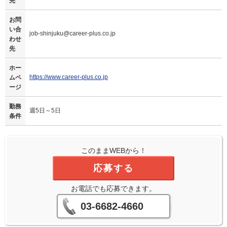
先
お問
い合
job-shinjuku@career-plus.co.jp
わせ
先
ホー
https://www.career-plus.co.jp
ムペ
ージ
勤務
週5日～5日
条件
このままWEBから！
応募する
お電話でも応募できます。
03-6682-4660