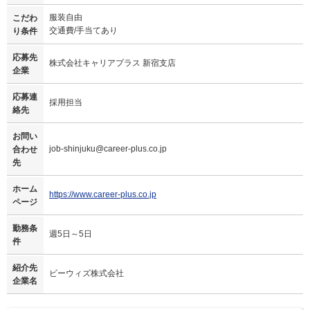
服装自由
こだわ
交通費/手当てあり
り条件
応募先
株式会社キャリアプラス 新宿支店
企業
応募連
採用担当
絡先
お問い
job-shinjuku@career-plus.co.jp
合わせ
先
ホーム
https://www.career-plus.co.jp
ページ
勤務条
週5日～5日
件
紹介先
ビーウィズ株式会社
企業名