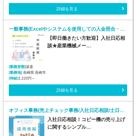
詳細を見る
一般事務(Excelやシステムを使用しての入金照合・入力業務)
【即日働きたい方歓迎】入社日応相
談★産業機械メー…
[勤務形態]
派遣
[勤務地]
長崎県 長崎市
[時給]
1,220円～
詳細を見る
オフィス事務(売上チェック事務/入社日応相談/土日祝休み)
入社日応相談！コピー機の売り上げ
に関するシンプル…