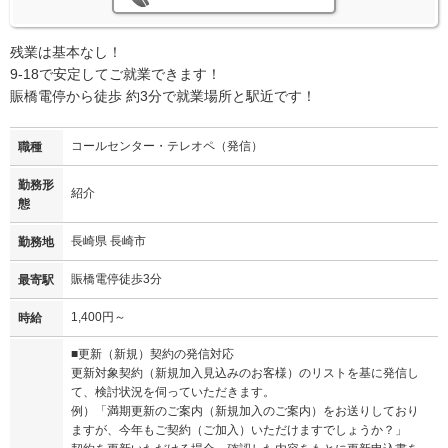
残業は基本なし！
9-18で安定してご就業できます！
賑橋電停から徒歩 約3分で就業場所と駅近です！
コールセンター・テレオペ（発信）
職種
勤務形
紹介
態
長崎県 長崎市
勤務地
賑橋電停徒歩3分
最寄駅
1,400円～
時給
■更新（新規）契約の発信対応
更新対象契約（新規加入見込みのお客様）のリストを基に発信し
て、検討状況を伺っていただきます。
例）「満期更新のご案内（新規加入のご案内）をお送りしており
ますが、今年もご契約（ご加入）いただけますでしょうか？」