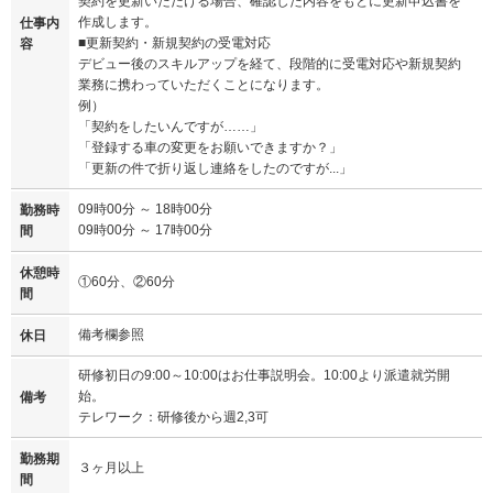
契約を更新いただける場合、確認した内容をもとに更新申込書を
作成します。
仕事内
■更新契約・新規契約の受電対応
容
デビュー後のスキルアップを経て、段階的に受電対応や新規契約
業務に携わっていただくことになります。
例）
「契約をしたいんですが……」
「登録する車の変更をお願いできますか？」
「更新の件で折り返し連絡をしたのですが...」
09時00分 ～ 18時00分
勤務時
09時00分 ～ 17時00分
間
休憩時
①60分、②60分
間
備考欄参照
休日
研修初日の9:00～10:00はお仕事説明会。10:00より派遣就労開
始。
備考
テレワーク：研修後から週2,3可
勤務期
３ヶ月以上
間