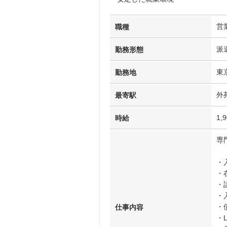
営
職種
派
勤務形態
東
勤務地
外
最寄駅
1,
時給
専
・
・
・
・
・
仕事内容
・