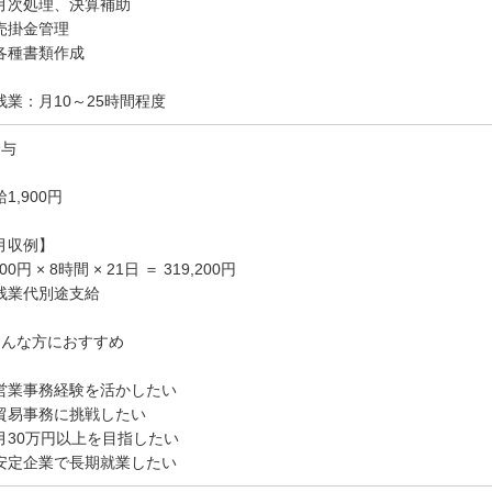
月次処理、決算補助
売掛金管理
各種書類作成
残業：月10～25時間程度
給与
1,900円
月収例】
900円 × 8時間 × 21日 ＝ 319,200円
残業代別途支給
こんな方におすすめ
営業事務経験を活かしたい
貿易事務に挑戦したい
月30万円以上を目指したい
安定企業で長期就業したい