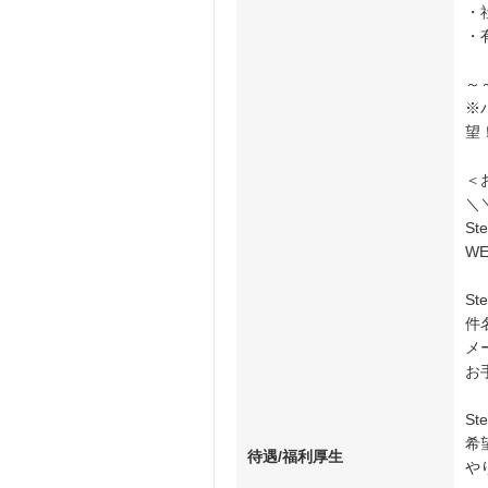
・
・
～
※
望
＜
＼
S
W
S
件
メ
お
S
希
待遇/福利厚生
や