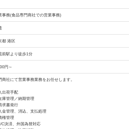
業事務(食品専門商社での営業事務)
遣
京都 港区
苑前駅より徒歩1分
900円～
門商社にて営業事務業務をお任せします。
入出荷手配
在庫管理／納期管理
請求書発行
入金管理、消込、支払処理
債権管理
L/C決済、外国為替対応