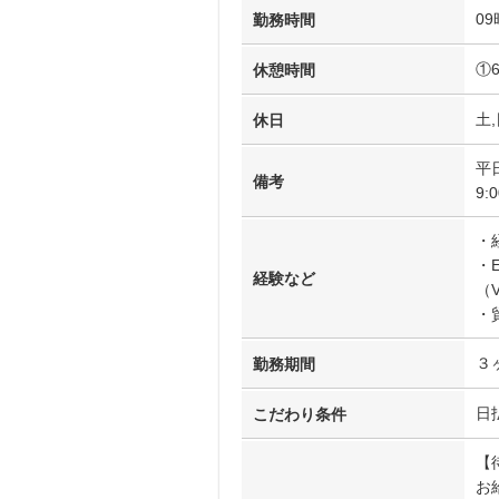
09
勤務時間
①
休憩時間
土,
休日
平
備考
9
・
・
経験など
（
・
３
勤務期間
日
こだわり条件
【
お