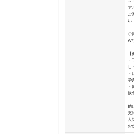
～
ア
ご
い
◇
W
【
・
し
・
学
・
飲
他
支
人
お