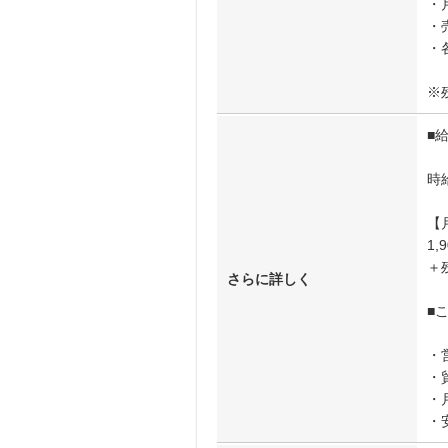
・
・
・
※
■
時給
【
1,
＋
さらに詳しく
■
・
・
・
・