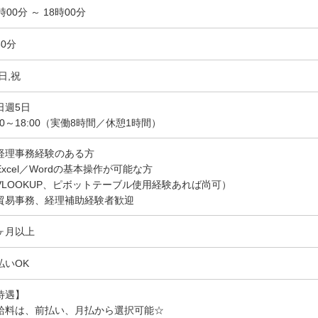
時00分 ～ 18時00分
60分
日,祝
日週5日
:00～18:00（実働8時間／休憩1時間）
経理事務経験のある方
Excel／Wordの基本操作が可能な方
VLOOKUP、ピボットテーブル使用経験あれば尚可）
貿易事務、経理補助経験者歓迎
ヶ月以上
払いOK
待遇】
給料は、前払い、月払から選択可能☆