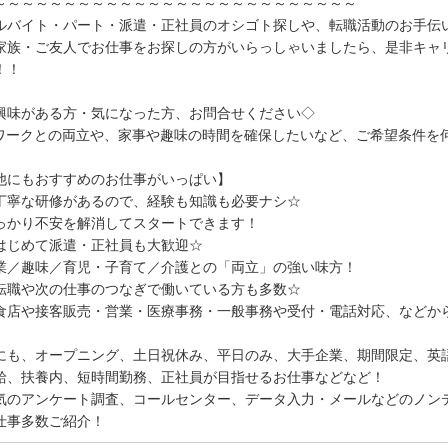
～～～～～～～～～～～～～～～～～～～～～～～～～～
ルバイト・パート・派遣・正社員のオシゴト探しや、転職活動のお手伝
家族・ご友人でお仕事をお探しの方がいらっしゃいましたら、是非キャ
！！
興味がある方・気になった方、お問合せください◇
ワークとの両立や、家事や趣味の時間を確保したいなど、ご希望条件を
他にもおすすめのお仕事がいっぱい】
丁寧な研修があるので、経験も知識も必要ナシ☆
っかり不安を解消してスタートできます！
はじめて派遣・正社員も大歓迎☆
業／趣味／育児・子育て／介護との「両立」の強い味方！
転職や次の仕事のつなぎで働いている方も多数☆
食店や接客販売・営業・医療事務・一般事務や受付・電話対応、などか
にも、オープニング、土日祝休み、平日のみ、大手企業、期間限定、英
給、扶養内、短時間勤務、正社員が目指せるお仕事などなど！
気のアンケート調査、コールセンター、データ入力・メールなどのノン
仕事多数ご紹介！