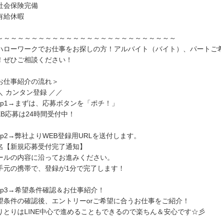
社会保険完備
有給休暇
～～～～～～～～～～～～～～～～～～～～～～～～～～
ハローワークでお仕事をお探しの方！アルバイト（バイト）、パートご
！ぜひご相談ください！
お仕事紹介の流れ＞
＼ カンタン登録 ／／
tep1→まずは、応募ボタンを「ポチ！」
EB応募は24時間受付中！
tep2→弊社よりWEB登録用URLを送付します。
名【新規応募受付完了通知】
ールの内容に沿ってお進みください。
手元の携帯で、登録が1分で完了します！
tep3→希望条件確認＆お仕事紹介！
望条件の確認後、エントリーorご希望に合うお仕事をご紹介！
りとりはLINE中心で進めることもできるので楽ちん＆安心です☆彡