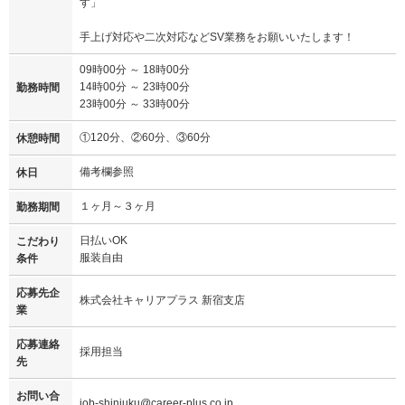
す」
手上げ対応や二次対応などSV業務をお願いいたします！
09時00分 ～ 18時00分
14時00分 ～ 23時00分
勤務時間
23時00分 ～ 33時00分
①120分、②60分、③60分
休憩時間
備考欄参照
休日
１ヶ月～３ヶ月
勤務期間
日払いOK
こだわり
服装自由
条件
応募先企
株式会社キャリアプラス 新宿支店
業
応募連絡
採用担当
先
お問い合
job-shinjuku@career-plus.co.jp