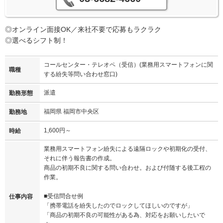
◎オンライン面接OK／来社不要で応募もラクラク
◎選べるシフト制！
コールセンター・テレオペ（受信）(業務用スマートフォンに関
職種
する紛失等問い合わせ窓口)
派遣
勤務形態
福岡県 福岡市中央区
勤務地
1,600円～
時給
業務用スマートフォン紛失による遠隔ロックや初期化の受付、
それに伴う報告書の作成。
商品の初期不良に関する問い合わせ。および付随する後工程の
作業。
■受信問合せ例
仕事内容
「携帯電話を紛失したのでロックしてほしいのですが」
「商品の初期不良の可能性がある為、対応をお願いしたいで