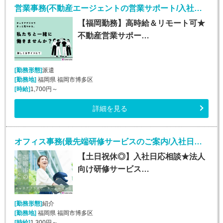
営業事務(不動産エージェントの営業サポート/入社日応相談)
【福岡勤務】高時給＆リモート可★
不動産営業サポー…
[勤務形態]
派遣
[勤務地]
福岡県 福岡市博多区
[時給]
1,700円～
詳細を見る
オフィス事務(最先端研修サービスのご案内/入社日応相談～/平日のみ)
【土日祝休◎】入社日応相談★法人
向け研修サービス…
[勤務形態]
紹介
[勤務地]
福岡県 福岡市博多区
[時給]
1,300円～