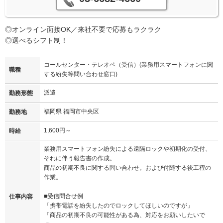
◎オンライン面接OK／来社不要で応募もラクラク
◎選べるシフト制！
コールセンター・テレオペ（受信）(業務用スマートフォンに関
職種
する紛失等問い合わせ窓口)
派遣
勤務形態
福岡県 福岡市中央区
勤務地
1,600円～
時給
業務用スマートフォン紛失による遠隔ロックや初期化の受付、
それに伴う報告書の作成。
商品の初期不良に関する問い合わせ。および付随する後工程の
作業。
■受信問合せ例
仕事内容
「携帯電話を紛失したのでロックしてほしいのですが」
「商品の初期不良の可能性がある為、対応をお願いしたいで