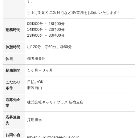
す」
手上げ対応や二次対応などSV業務をお願いいたします！
09時00分 ～ 18時00分
14時00分 ～ 23時00分
勤務時間
23時00分 ～ 33時00分
①120分、②60分、③60分
休憩時間
備考欄参照
休日
１ヶ月～３ヶ月
勤務期間
日払いOK
こだわり
服装自由
条件
応募先企
株式会社キャリアプラス 新宿支店
業
応募連絡
採用担当
先
お問い合
job-shinjuku@career-plus.co.jp