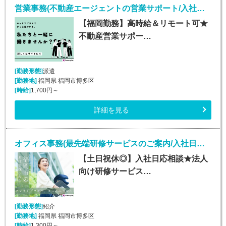
営業事務(不動産エージェントの営業サポート/入社日応相談)
【福岡勤務】高時給＆リモート可★
不動産営業サポー…
[勤務形態]
派遣
[勤務地]
福岡県 福岡市博多区
[時給]
1,700円～
詳細を見る
オフィス事務(最先端研修サービスのご案内/入社日応相談～/平日のみ)
【土日祝休◎】入社日応相談★法人
向け研修サービス…
[勤務形態]
紹介
[勤務地]
福岡県 福岡市博多区
[時給]
1,300円～