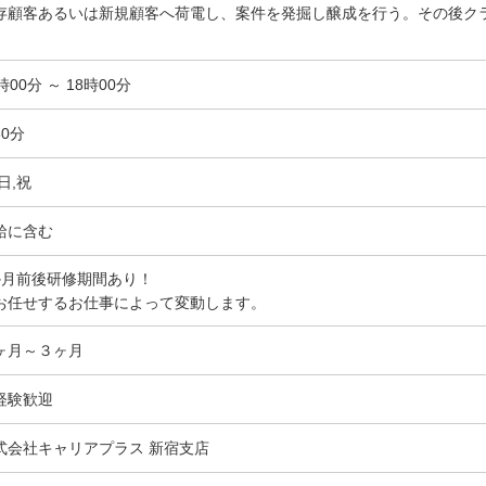
存顧客あるいは新規顧客へ荷電し、案件を発掘し醸成を行う。その後ク
。
時00分 ～ 18時00分
60分
日,祝
給に含む
か月前後研修期間あり！
お任せするお仕事によって変動します。
ヶ月～３ヶ月
経験歓迎
式会社キャリアプラス 新宿支店