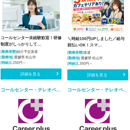
コールセンター未経験歓迎！研修
＼時給100円UPしました／給与
制度がしっかりして…
前払いOK！スマ…
[勤務形態]
紹介予定派遣
[勤務形態]
派遣
[勤務地]
愛媛県 松山市
[勤務地]
愛媛県 松山市
[時給]
1,250円～
[時給]
1,350円～
詳細を見る
詳細を見る
コールセンター・テレオペ（発信）(人材紹介*リースオペレーター業務*安定収入*大崎勤務)
コールセンター・テレオペ（発信）