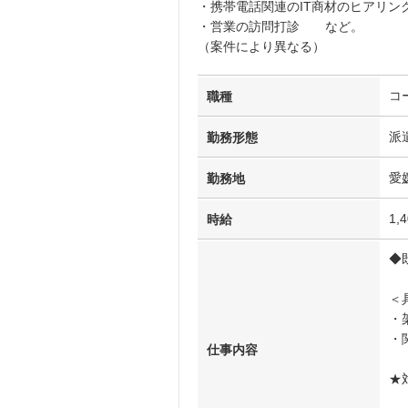
・携帯電話関連のIT商材のヒアリン
・営業の訪問打診 など。
（案件により異なる）
コ
職種
派
勤務形態
愛
勤務地
1,
時給
◆
＜
・
・
仕事内容
★