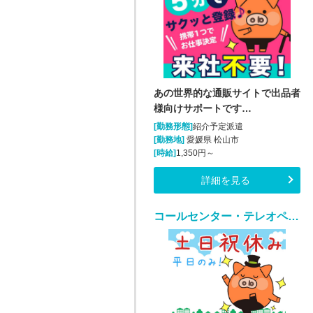
あの世界的な通販サイトで出品者
様向けサポートです…
[勤務形態]
紹介予定派遣
[勤務地]
愛媛県 松山市
[時給]
1,350円～
詳細を見る
コールセンター・テレオペ（発信）(法人向けアウトバウンド業務/週5/9~18時)