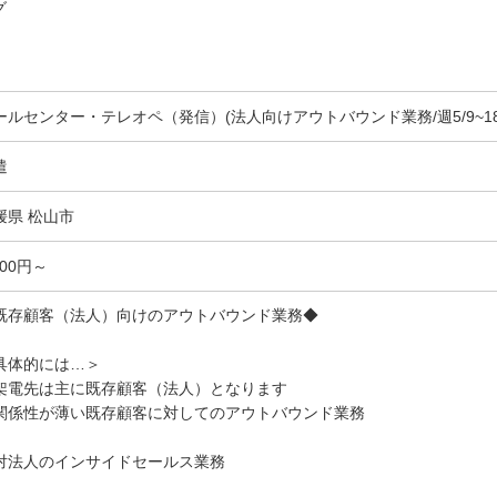
グ
ールセンター・テレオペ（発信）(法人向けアウトバウンド業務/週5/9~18
遣
媛県 松山市
400円～
既存顧客（法人）向けのアウトバウンド業務◆
具体的には…＞
架電先は主に既存顧客（法人）となります
関係性が薄い既存顧客に対してのアウトバウンド業務
対法人のインサイドセールス業務