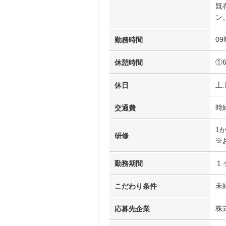
既
ン
09
勤務時間
①
休憩時間
土,
休日
時
交通費
1
研修
※
１
勤務期間
未
こだわり条件
株
応募先企業