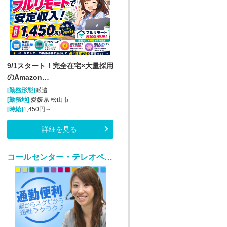
9/1スタート！完全在宅×大量採用
のAmazon…
[勤務形態]
派遣
[勤務地]
愛媛県 松山市
[時給]
1,450円～
詳細を見る
コールセンター・テレオペ（発信）(健康食品通販のカスタマーサポート)