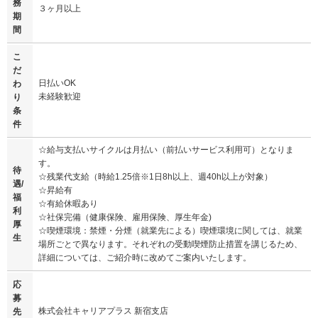
務
３ヶ月以上
期
間
こ
だ
日払いOK
わ
未経験歓迎
り
条
件
☆給与支払いサイクルは月払い（前払いサービス利用可）となりま
す。
待
☆残業代支給（時給1.25倍※1日8h以上、週40h以上が対象）
遇/
☆昇給有
福
☆有給休暇あり
利
☆社保完備（健康保険、雇用保険、厚生年金)
厚
☆喫煙環境：禁煙・分煙（就業先による）喫煙環境に関しては、就業
生
場所ごとで異なります。それぞれの受動喫煙防止措置を講じるため、
詳細については、ご紹介時に改めてご案内いたします。
応
募
株式会社キャリアプラス 新宿支店
先