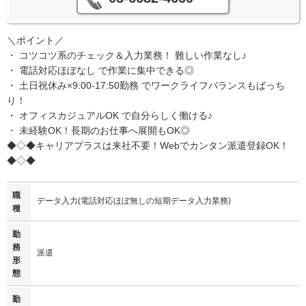
＼ポイント／
・ コツコツ系のチェック＆入力業務！ 難しい作業なし♪
・ 電話対応ほぼなし で作業に集中できる◎
・ 土日祝休み×9:00-17:50勤務 でワークライフバランスもばっち
り！
・ オフィスカジュアルOK で自分らしく働ける♪
・ 未経験OK！長期のお仕事へ展開もOK◎
◆◇◆キャリアプラスは来社不要！Webでカンタン派遣登録OK！
◆◇◆
職
データ入力(電話対応ほぼ無しの短期データ入力業務)
種
勤
務
派遣
形
態
勤