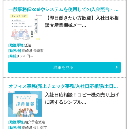
一般事務(Excelやシステムを使用しての入金照合・入力業務)
【即日働きたい方歓迎】入社日応相
談★産業機械メー…
[勤務形態]
派遣
[勤務地]
長崎県 長崎市
[時給]
1,220円～
詳細を見る
オフィス事務(売上チェック事務/入社日応相談/土日祝休み)
入社日応相談！コピー機の売り上げ
に関するシンプル…
[勤務形態]
紹介予定派遣
[勤務地]
長崎県 佐世保市