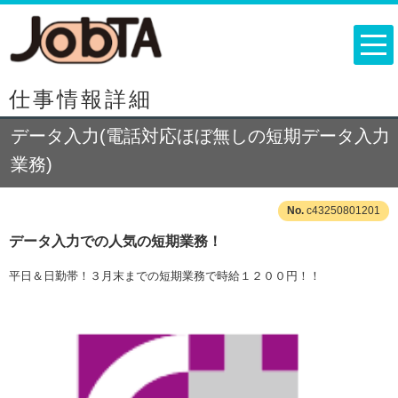
仕事情報詳細
データ入力(電話対応ほぼ無しの短期データ入力
業務)
c43250801201
データ入力での人気の短期業務！
平日＆日勤帯！３月末までの短期業務で時給１２００円！！