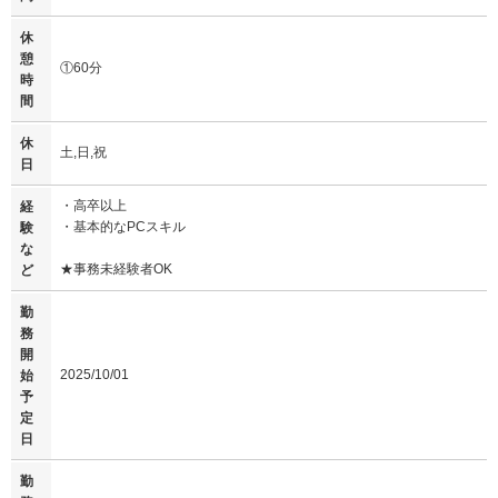
休
憩
①60分
時
間
休
土,日,祝
日
・高卒以上
経
・基本的なPCスキル
験
な
★事務未経験者OK
ど
勤
務
開
2025/10/01
始
予
定
日
勤