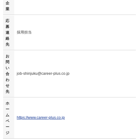
企
業
応
募
採用担当
連
絡
先
お
問
い
job-shinjuku@career-plus.co.jp
合
わ
せ
先
ホ
ー
ム
https://www.career-plus.co.jp
ペ
ー
ジ