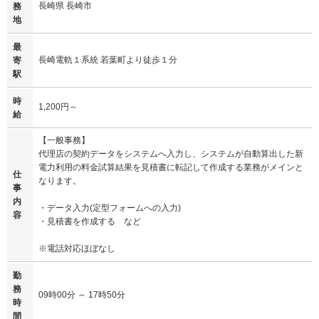
長崎県 長崎市
務
地
最
長崎電軌１系統 若葉町より徒歩１分
寄
駅
時
1,200円～
給
【一般事務】
代理店の契約データをシステムへ入力し、システムが自動算出した新
電力利用の料金試算結果を見積書に転記して作成する業務がメインと
仕
なります。
事
内
・データ入力(定型フォームへの入力)
容
・見積書を作成する など
※電話対応ほぼなし
勤
務
09時00分 ～ 17時50分
時
間