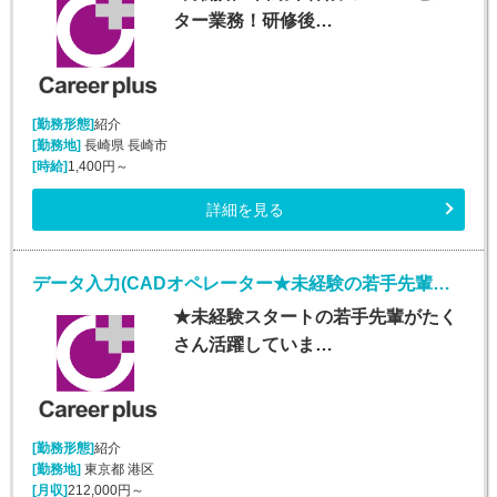
ター業務！研修後…
[勤務形態]
紹介
[勤務地]
長崎県 長崎市
[時給]
1,400円～
詳細を見る
データ入力(CADオペレーター★未経験の若手先輩活躍中★)
★未経験スタートの若手先輩がたく
さん活躍していま…
[勤務形態]
紹介
[勤務地]
東京都 港区
[月収]
212,000円～