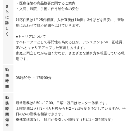
・医療保険の商品概要に関するご案内
さ
・入院、通院、手術に伴う給付金の受付
ら
に
対応件数は1日25件程度。入社直後は1時間に3件ほどを目安に、習熟
詳
度に合わせて対応範囲を広げていきます。
し
く
■キャリアについて
オペレーターとして専門性を高めるほか、アシスタントSV、正社員、
SVへとキャリアアップした実績もあります。
家庭と両立しながら働く方など、さまざまな働き方を尊重している職
場です。
勤
務
08時50分 ～ 17時00分
時
間
勤
通常勤務は8:50～17:00。日曜・祝日はセンター休業です。
務
土曜勤務は入社3～4カ月後から月2～3回程度を予定していますが、平
時
日のみの勤務も相談できます。
間
※残業ほぼなし、対応が長引いた際程度（月に2～3時間程度）
備
考