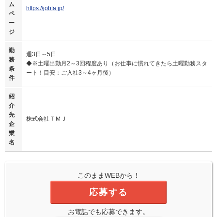
ム
https://jobta.jp/
ペ
ー
ジ
勤
週3日～5日
務
◆※土曜出勤月2～3回程度あり（お仕事に慣れてきたら土曜勤務スタ
条
ート！目安：ご入社3～4ヶ月後）
件
紹
介
先
株式会社ＴＭＪ
企
業
名
このままWEBから！
応募する
お電話でも応募できます。