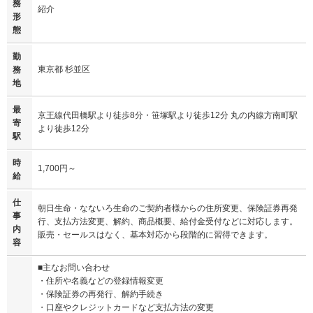
務
紹介
形
態
勤
東京都 杉並区
務
地
最
京王線代田橋駅より徒歩8分・笹塚駅より徒歩12分 丸の内線方南町駅
寄
より徒歩12分
駅
時
1,700円～
給
仕
朝日生命・なないろ生命のご契約者様からの住所変更、保険証券再発
事
行、支払方法変更、解約、商品概要、給付金受付などに対応します。
内
販売・セールスはなく、基本対応から段階的に習得できます。
容
■主なお問い合わせ
・住所や名義などの登録情報変更
・保険証券の再発行、解約手続き
・口座やクレジットカードなど支払方法の変更