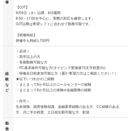
修
【OJT】
9月8日（火）以降、約3週間
8:50～17:00を中心に、実際の対応を練習します。
OJT以降は希望シフトに合わせて勤務可能です。
【研修時給】
研修中も時給1,700円
＜必須＞
・高卒以上の方
・長期勤務可能な方
・PC基本操作可能な方(タイピング変換後70文字程度/分)
・研修全日程参加可能な方（週3~希望の方はご相談ください！）
経
★以下いづれかのご経験
験
・まとまって6か月以上のコールセンターの経験
な
・まとまって6か月以上の保険or金融業務の経験
ど
＜尚可＞
生命保険、損害保険知識、金融業界経験のある方、CC経験のある
方 月に半分程度、土日祝出勤可能な方 歓迎
勤
務