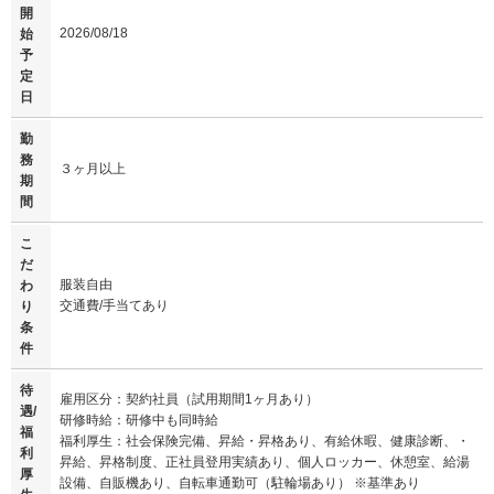
開
2026/08/18
始
予
定
日
勤
務
３ヶ月以上
期
間
こ
だ
服装自由
わ
交通費/手当てあり
り
条
件
待
雇用区分：契約社員（試用期間1ヶ月あり）
遇/
研修時給：研修中も同時給
福
福利厚生：社会保険完備、昇給・昇格あり、有給休暇、健康診断、・
利
昇給、昇格制度、正社員登用実績あり、個人ロッカー、休憩室、給湯
厚
設備、自販機あり、自転車通勤可（駐輪場あり） ※基準あり