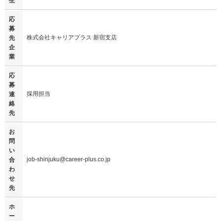
生
応
募
株式会社キャリアプラス 新宿支店
先
企
業
応
募
採用担当
連
絡
先
お
問
い
job-shinjuku@career-plus.co.jp
合
わ
せ
先
ホ
ー