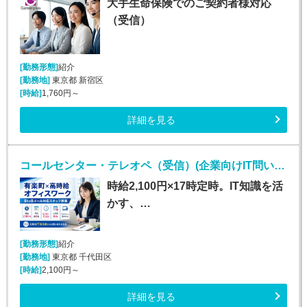
大手生命保険でのご契約者様対応
（受信）
[勤務形態]
紹介
[勤務地]
東京都 新宿区
[時給]
1,760円～
詳細を見る
コールセンター・テレオペ（受信）(企業向けIT問い合わせ対応・メールサポート)
時給2,100円×17時定時。IT知識を活
かす、…
[勤務形態]
紹介
[勤務地]
東京都 千代田区
[時給]
2,100円～
詳細を見る