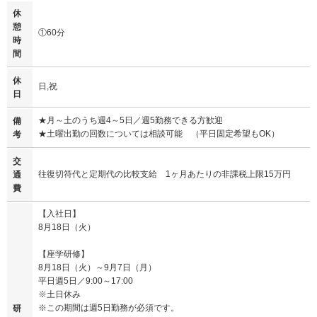
休
憩
①60分
時
間
休
日,祝
日
★月～土のうち週4～5日／週5勤務できる方歓迎
備
★土曜出勤の回数については相談可能 （平日固定希望もOK）
考
交
往復切符代と定期代の比較支給 1ヶ月あたりの非課税上限15万円
通
費
【入社日】
8月18日（火）
【座学研修】
8月18日（火）～9月7日（月）
平日週5日／9:00～17:00
※土日休み
※この期間は週5日勤務が必須です。
研