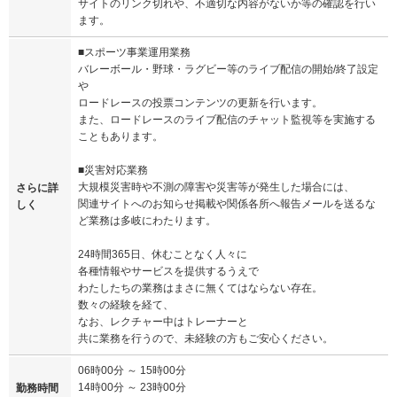
サイトのリンク切れや、不適切な内容がないか等の確認を行い
ます。
■スポーツ事業運用業務
バレーボール・野球・ラグビー等のライブ配信の開始/終了設定
や
ロードレースの投票コンテンツの更新を行います。
また、ロードレースのライブ配信のチャット監視等を実施する
こともあります。
■災害対応業務
大規模災害時や不測の障害や災害等が発生した場合には、
さらに詳
関連サイトへのお知らせ掲載や関係各所へ報告メールを送るな
しく
ど業務は多岐にわたります。
24時間365日、休むことなく人々に
各種情報やサービスを提供するうえで
わたしたちの業務はまさに無くてはならない存在。
数々の経験を経て、
なお、レクチャー中はトレーナーと
共に業務を行うので、未経験の方もご安心ください。
06時00分 ～ 15時00分
14時00分 ～ 23時00分
勤務時間