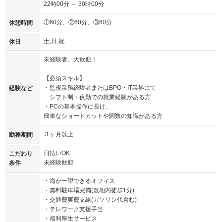
22時00分 ～ 30時00分
①60分、②60分、③60分
休憩時間
土,日,祝
休日
未経験者、大歓迎！
【必須スキル】
・監視業務経験者またはBPO・IT業界にて
経験など
シフト制・夜勤での就業経験がある方
・PCの基本操作に長け、
簡単なショートカットや関数の知識がある方
３ヶ月以上
勤務期間
日払いOK
こだわり
未経験歓迎
条件
・海が一望できるオフィス
・無料駐車場完備(敷地内徒歩1分)
・交通費実費支給(ガソリン代含む)
・テレワーク支援手当
・福利厚生サービス