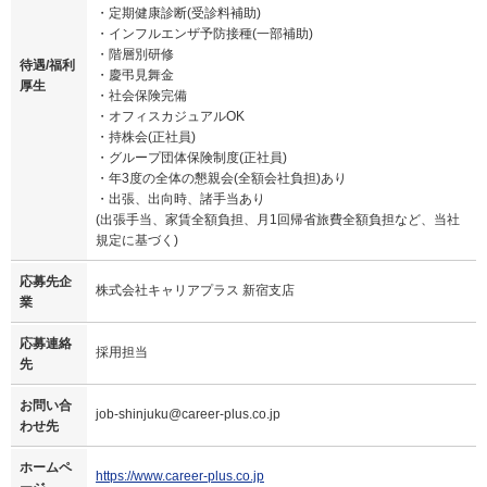
・定期健康診断(受診料補助)
・インフルエンザ予防接種(一部補助)
・階層別研修
待遇/福利
・慶弔見舞金
厚生
・社会保険完備
・オフィスカジュアルOK
・持株会(正社員)
・グループ団体保険制度(正社員)
・年3度の全体の懇親会(全額会社負担)あり
・出張、出向時、諸手当あり
(出張手当、家賃全額負担、月1回帰省旅費全額負担など、当社
規定に基づく)
応募先企
株式会社キャリアプラス 新宿支店
業
応募連絡
採用担当
先
お問い合
job-shinjuku@career-plus.co.jp
わせ先
ホームペ
https://www.career-plus.co.jp