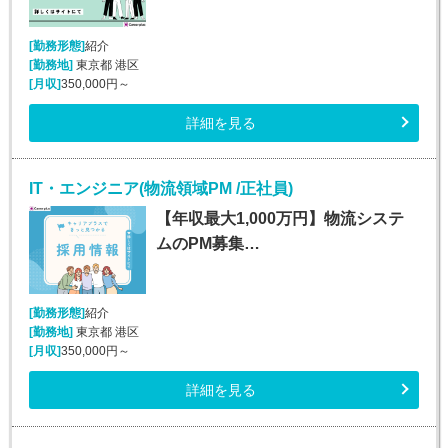
[勤務形態]
紹介
[勤務地]
東京都 港区
[月収]
350,000円～
詳細を見る
IT・エンジニア(物流領域PM /正社員)
【年収最大1,000万円】物流システ
ムのPM募集…
[勤務形態]
紹介
[勤務地]
東京都 港区
[月収]
350,000円～
詳細を見る