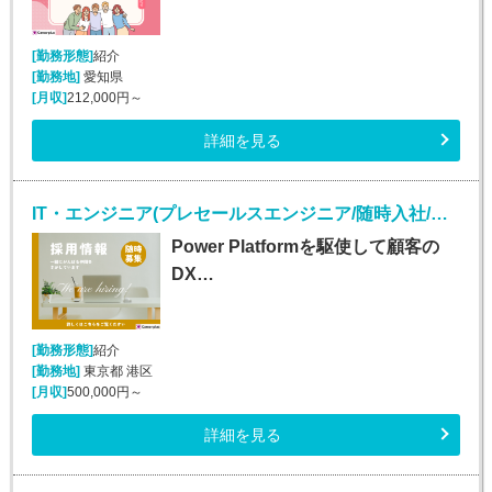
[勤務形態]
紹介
[勤務地]
愛知県
[月収]
212,000円～
詳細を見る
IT・エンジニア(プレセールスエンジニア/随時入社/正社員)
Power Platformを駆使して顧客の
DX…
[勤務形態]
紹介
[勤務地]
東京都 港区
[月収]
500,000円～
詳細を見る