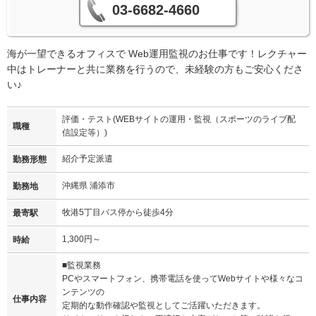
03-6682-4660
海が一望できるオフィスで Web運用監視のお仕事です！レクチャー
中はトレーナーと共に業務を行うので、未経験の方もご安心くださ
い♪
評価・テスト(WEBサイトの運用・監視（スポーツのライブ配
職種
信設定等）)
紹介予定派遣
勤務形態
沖縄県 浦添市
勤務地
牧港5丁目バス停から徒歩4分
最寄駅
1,300円～
時給
■監視業務
PCやスマートフォン、携帯電話を使ってWebサイトや様々なコ
ンテンツの
仕事内容
定期的な動作確認や監視としてご活躍いただきます。