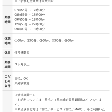
※いずれも交通費は実費支給
07時55分 ～ 17時00分
08時55分 ～ 18時00分
勤務
09時55分 ～ 19時00分
時間
12時55分 ～ 22時00分
09時00分 ～ 18時00分
休憩
①60分、②60分、③60分、④60分、⑤60分
時間
備考欄参照
休日
勤務
３ヶ月以上
期間
こだ
日払いOK
わり
未経験歓迎
条件
＜派遣期間中＞
・お給料については、月払い（月末締め翌月15日払い）となりま
す。
※希望される方は「前払いサービス（前払いMAX）」をご利用いた