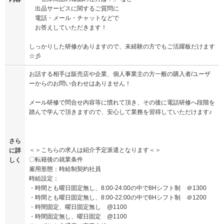
出品サービスに関するご質問に
電話・メール・チャットなどで
お答えしていただきます！
しっかりした研修がありますので、未経験の方でもご活躍板だけます
☆彡
お話する相手は販売店や企業、個人事業主の方一般の購入者/ユーザ
ーからのお問い合わせはありません！
メール研修で問合せ内容等に慣れて頂き、その後に電話研修へ段階を
踏んで学んで頂きますので、安心して業務を習得していただけます♪
さら
＜＞こちらの求人は紹介予定派遣となります＜＞
に詳
〇転籍後の就業条件
しく
雇用形態：時給制契約社員
時給設定：
・時間とも曜日固定無し、8:00-24:00の中で8Hシフト制 ＠1300
・時間とも曜日固定無し、8:00-22:00の中で8Hシフト制 ＠1200
・時間固定、曜日固定無し @1100
・時間固定無し、曜日固定 @1100