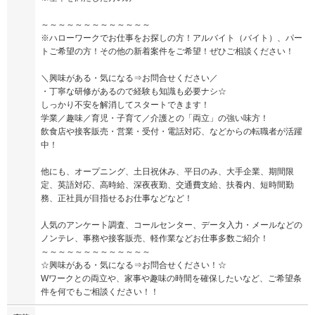
～～～～～～～～～～～～～
※ハローワークでお仕事をお探しの方！アルバイト（バイト）、パー
トご希望の方！その他の新着案件をご希望！ぜひご相談ください！
＼興味がある・気になる⇒お問合せください／
・丁寧な研修があるので経験も知識も必要ナシ☆
しっかり不安を解消してスタートできます！
学業／趣味／育児・子育て／介護との「両立」の強い味方！
飲食店や接客販売・営業・受付・電話対応、などからの転職者が活躍
中！
他にも、オープニング、土日祝休み、平日のみ、大手企業、期間限
定、英語対応、高時給、深夜夜勤、交通費支給、扶養内、短時間勤
務、正社員が目指せるお仕事などなど！
人気のアンケート調査、コールセンター、データ入力・メールなどの
ノンテレ、事務や接客販売、軽作業などお仕事多数ご紹介！
～～～～～～～～～～～～～
☆興味がある・気になる⇒お問合せください！☆
Wワークとの両立や、家事や趣味の時間を確保したいなど、ご希望条
件を何でもご相談ください！！