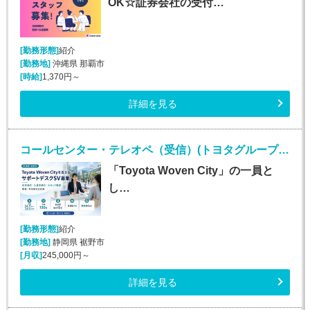
OK☆証券会社の受付…
[勤務形態]
紹介
[勤務地]
沖縄県 那覇市
[時給]
1,370円～
詳細を見る
コールセンター・テレオペ（受信）(トヨタグループ お住まいに関する各種問い合わせ対応)
「Toyota Woven City」の一員と
し…
[勤務形態]
紹介
[勤務地]
静岡県 裾野市
[月収]
245,000円～
詳細を見る