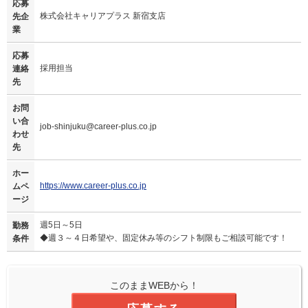
応募
株式会社キャリアプラス 新宿支店
先企
業
応募
採用担当
連絡
先
お問
い合
job-shinjuku@career-plus.co.jp
わせ
先
ホー
https://www.career-plus.co.jp
ムペ
ージ
週5日～5日
勤務
◆週３～４日希望や、固定休み等のシフト制限もご相談可能です！
条件
このままWEBから！