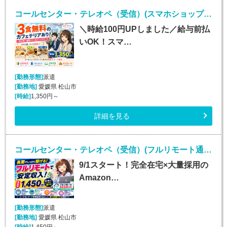
コールセンター・テレオペ（受信）(スマホショップスタッフの電話サポート)
＼時給100円UPしました／給与前払
いOK！スマ…
[勤務形態]
派遣
[勤務地]
愛媛県 松山市
[時給]
1,350円～
詳細を見る
コールセンター・テレオペ（受信）(フルリモート通販コールセンター受信)
9/1スタート！完全在宅×大量採用の
Amazon…
[勤務形態]
派遣
[勤務地]
愛媛県 松山市
[時給]
1,450円～