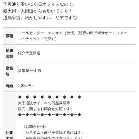
千舟通り沿いにあるオフィスなので、
銀天街・大街道からも歩いてすぐ！
通勤や買い物がしやすいエリアです◎
コールセンター・テレオペ（受信）(通販の出品者サポート（メー
職種
ル・チャット・電話）)
勤務
紹介予定派遣
形態
勤務
愛媛県 松山市
地
1,350円～
時給
◆ー◆ー◆ー◆ー◆ー◆ー◆ー◆ー◆
大手通販サイトへの商品掲載等
販売に関するお問合せ対応です♪
◆ー◆ー◆ー◆ー◆ー◆ー◆ー◆ー◆
《お問合せ例》
「システムへ商品を登録するには？」
仕事
「在庫商品の確認の仕方は？」 など
内容