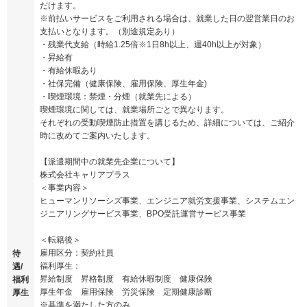
だけます。
※前払いサービスをご利用される場合は、就業した日の翌営業日のお
支払いとなります。（別途規定あり）
・残業代支給（時給1.25倍※1日8h以上、週40h以上が対象）
・昇給有
・有給休暇あり
・社保完備（健康保険、雇用保険、厚生年金)
・喫煙環境：禁煙・分煙（就業先による）
喫煙環境に関しては、就業場所ごとで異なります。
それぞれの受動喫煙防止措置を講じるため、詳細については、ご紹介
時に改めてご案内いたします。
【派遣期間中の就業先企業について】
株式会社キャリアプラス
＜事業内容＞
ヒューマンリソーシズ事業、エンジニア就労支援事業、システムエン
ジニアリングサービス事業、BPO受託運営サービス事業
＜転籍後＞
雇用区分：契約社員
待
福利厚生：
遇/
昇給制度 昇格制度 有給休暇制度 健康保険
福利
厚生年金 雇用保険 労災保険 定期健康診断
厚生
※基準を満たした方のみ