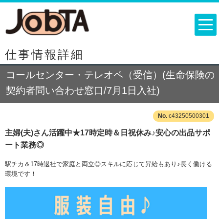
仕事情報詳細
コールセンター・テレオペ（受信）(生命保険の
契約者問い合わせ窓口/7月1日入社)
c43250500301
主婦(夫)さん活躍中★17時定時＆日祝休み♪安心の出品サポ
ート業務◎
駅チカ＆17時退社で家庭と両立◎スキルに応じて昇給もあり♪長く働ける
環境です！