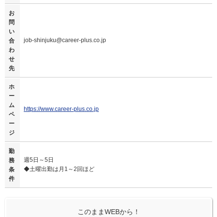
お
問
い
job-shinjuku@career-plus.co.jp
合
わ
せ
先
ホ
ー
ム
https://www.career-plus.co.jp
ペ
ー
ジ
勤
週5日～5日
務
◆土曜出勤は月1～2回ほど
条
件
このままWEBから！