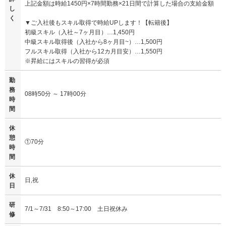
上記金額は時給1450円×7時間勤務×21日間で計算した場合の支給金額
し
く
▼ご入社後もスキル取得で時給UPします！【転籍後】
初級スキル（入社～7ヶ月目）…1,450円
中級スキル取得後（入社から8ヶ月目~）…1,500円
フルスキル取得（入社から12カ月目安）…1,550円
※昇給にはスキルの習得が必須
勤
務
08時50分 ～ 17時00分
時
間
休
憩
①70分
時
間
休
日,祝
日
研
7/1～7/31 8:50～17:00 土日祝休み
修