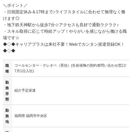
＼ポイント／
・日祝固定休み＆17時まで♪ライフスタイルに合わせて無理なく働
けます◎
・地下鉄天神駅から徒歩7分☆アクセスも良好で通勤ラクラク♪
・スキル取得に応じて時給アップ！やりがいを感じながら働ける職
場です☆
◆◇◆キャリアプラスは来社不要！Webでカンタン派遣登録OK！
◆◇◆
コールセンター・テレオペ（受信）(生命保険の契約者問い合わせ窓口/
職
7月1日入社)
種
勤
務
紹介予定派遣
形
態
勤
福岡県 福岡市中央区
務
地