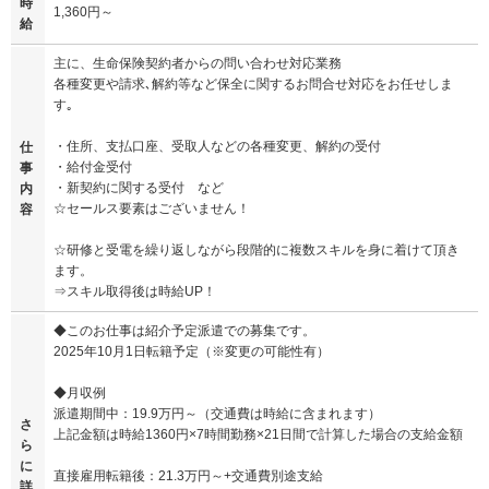
時
1,360円～
給
主に、生命保険契約者からの問い合わせ対応業務
各種変更や請求､解約等など保全に関するお問合せ対応をお任せしま
す｡
・住所、支払口座、受取人などの各種変更、解約の受付
仕
・給付金受付
事
・新契約に関する受付 など
内
☆セールス要素はございません！
容
☆研修と受電を繰り返しながら段階的に複数スキルを身に着けて頂き
ます。
⇒スキル取得後は時給UP！
◆このお仕事は紹介予定派遣での募集です。
2025年10月1日転籍予定（※変更の可能性有）
◆月収例
派遣期間中：19.9万円～（交通費は時給に含まれます）
さ
上記金額は時給1360円×7時間勤務×21日間で計算した場合の支給金額
ら
に
直接雇用転籍後：21.3万円～+交通費別途支給
詳