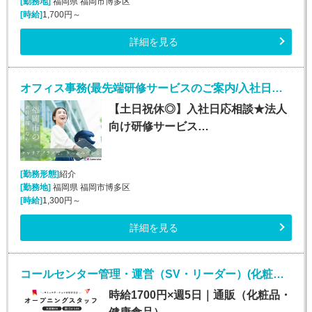
[勤務地]
福岡県 福岡市博多区
[時給]
1,700円～
詳細を見る
オフィス事務(最先端研修サービスのご案内/入社日応相談～/平日のみ)
【土日祝休◎】入社日応相談★法人
向け研修サービス…
[勤務形態]
紹介
[勤務地]
福岡県 福岡市博多区
[時給]
1,300円～
詳細を見る
コールセンター管理・運営（SV・リーダー）(化粧品・サプリメント・健康食品問い合わせセンターのSV・LD)
時給1700円×週5日｜通販（化粧品・