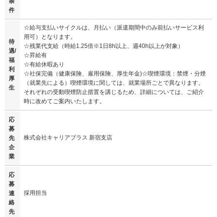
条
件
☆給与支払いサイクルは、月払い（派遣期間中のみ前払いサービス利
用可）となります。
待
☆残業代支給（時給1.25倍※1日8h以上、週40h以上が対象）
遇/
☆昇給有
福
☆有給休暇あり
利
☆社保完備（健康保険、雇用保険、厚生年金)☆喫煙環境：禁煙・分煙
厚
（就業先による）喫煙環境に関しては、就業場所ごとで異なります。
生
それぞれの受動喫煙防止措置を講じるため、詳細については、ご紹介
時に改めてご案内いたします。
応
募
株式会社キャリアプラス 新宿支店
先
企
業
応
募
採用担当
連
絡
先