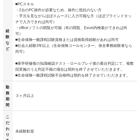
■PCスキル
・2台のPC操作が必要なため、操作に抵抗のない方
・手元を見ながらほぼスムーズに入力可能な方（ほぼブラインドタッ
チで入力できれば尚可）
・officeソフトの閲覧が可能（IEの閲覧、Excel内検索ができれば尚
経
可）
験
■生命保険一般課程試験資格または資格取得経験があれば尚可
な
■社会人経験3年以上（生命保険コールセンター、保全事務経験者なら
ど
尚可）
■座学研修後の知識確認テスト・ロールプレイ後の着台判定にて、複数
回実施のうえ判定不能の場合は契約を終了させていただきます。
■生命保険一般課程試験不合格時は契約を終了させていただきます。
勤
務
３ヶ月以上
期
間
こ
だ
わ
未経験歓迎
り