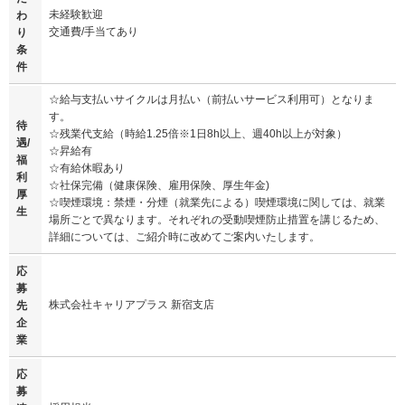
未経験歓迎
わ
交通費/手当てあり
り
条
件
☆給与支払いサイクルは月払い（前払いサービス利用可）となりま
す。
待
☆残業代支給（時給1.25倍※1日8h以上、週40h以上が対象）
遇/
☆昇給有
福
☆有給休暇あり
利
☆社保完備（健康保険、雇用保険、厚生年金)
厚
☆喫煙環境：禁煙・分煙（就業先による）喫煙環境に関しては、就業
生
場所ごとで異なります。それぞれの受動喫煙防止措置を講じるため、
詳細については、ご紹介時に改めてご案内いたします。
応
募
株式会社キャリアプラス 新宿支店
先
企
業
応
募