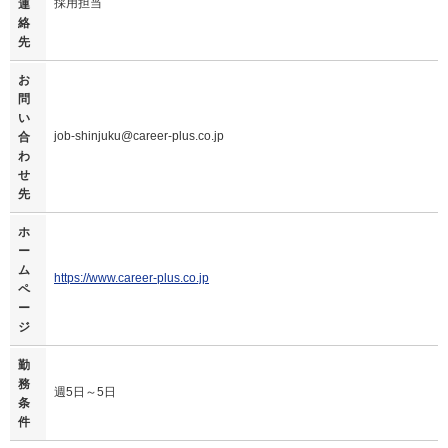
採用担当
連
絡
先
お
問
い
job-shinjuku@career-plus.co.jp
合
わ
せ
先
ホ
ー
ム
https://www.career-plus.co.jp
ペ
ー
ジ
勤
務
週5日～5日
条
件