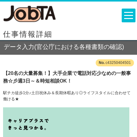
仕事情報詳細
データ入力(官公庁における各種書類の確認)
c43250404501
【20名の大量募集！】大手企業で電話対応少なめの一般事
務☆彡週3日～＆時短相談OK！
駅チカ徒歩1分♪土日祝休み＆長期休暇あり◎ライフスタイルに合わせて
働ける★