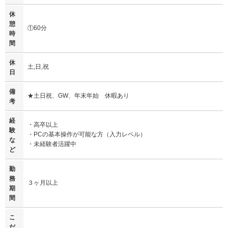
休
憩
①60分
時
間
休
土,日,祝
日
備
★土日祝、GW、年末年始 休暇あり
考
経
・高卒以上
験
・PCの基本操作が可能な方（入力レベル）
な
・未経験者活躍中
ど
勤
務
３ヶ月以上
期
間
こ
だ