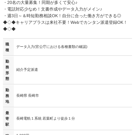
・20名の大量募集！同期が多くて安心♪
・電話対応少なめ！文書作成やデータ入力がメイン♪
・週3日～＆時短勤務相談OK！自分に合った働き方ができる◎
◆◇◆キャリアプラスは来社不要！Webでカンタン派遣登録OK！
◆◇◆
職
データ入力(官公庁における各種書類の確認)
種
勤
務
紹介予定派遣
形
態
勤
長崎県 長崎市
務
地
最
長崎電軌１系統 若葉町より徒歩１分
寄
駅