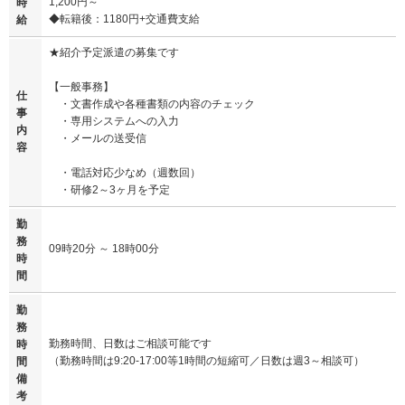
1,200円～
時
◆転籍後：1180円+交通費支給
給
★紹介予定派遣の募集です
【一般事務】
仕
・文書作成や各種書類の内容のチェック
事
・専用システムへの入力
内
・メールの送受信
容
・電話対応少なめ（週数回）
・研修2～3ヶ月を予定
勤
務
09時20分 ～ 18時00分
時
間
勤
務
勤務時間、日数はご相談可能です
時
（勤務時間は9:20-17:00等1時間の短縮可／日数は週3～相談可）
間
備
考