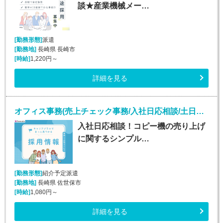
談★産業機械メー…
[勤務形態]
派遣
[勤務地]
長崎県 長崎市
[時給]
1,220円～
詳細を見る
オフィス事務(売上チェック事務/入社日応相談/土日祝休み)
入社日応相談！コピー機の売り上げ
に関するシンプル…
[勤務形態]
紹介予定派遣
[勤務地]
長崎県 佐世保市
[時給]
1,080円～
詳細を見る