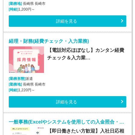
[勤務地]
長崎県 長崎市
[時給]
1,200円～
詳細を見る
経理・財務(経費チェック・入力業務)
【電話対応ほぼなし】カンタン経費
チェック＆入力業…
[勤務形態]
派遣
[勤務地]
長崎県 長崎市
[時給]
1,220円～
詳細を見る
一般事務(Excelやシステムを使用しての入金照合・入力業務)
【即日働きたい方歓迎】入社日応相