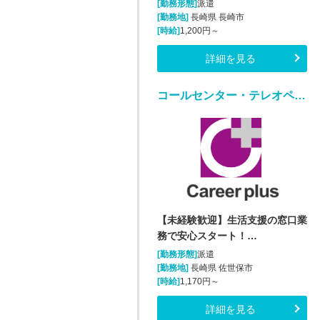
[勤務形態]
派遣
[勤務地]
長崎県 長崎市
[時給]
1,200円～
詳細を見る
コールセンター・テレオペ（受信）(生活支援に関する問合せ窓口/平日のみ)
【未経験歓迎】生活支援の窓口業
務で安心スタート！…
[勤務形態]
派遣
[勤務地]
長崎県 佐世保市
[時給]
1,170円～
詳細を見る