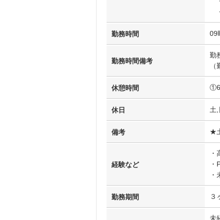
・
・
09
勤務時間
勤
勤務時間備考
（
①
休憩時間
土,
休日
★
備考
・
・
経験など
・
３
勤務期間
未