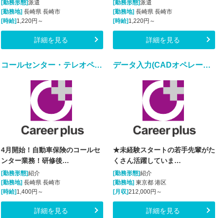
[勤務形態]
派遣
[勤務形態]
派遣
[勤務地]
長崎県 長崎市
[勤務地]
長崎県 長崎市
[時給]
1,220円～
[時給]
1,220円～
詳細を見る
詳細を見る
コールセンター・テレオペ（発信）
データ入力(CADオペレーター★未経験の若手先輩活躍中★)
4月開始！自動車保険のコールセ
★未経験スタートの若手先輩がた
ンター業務！研修後…
くさん活躍していま…
[勤務形態]
紹介
[勤務形態]
紹介
[勤務地]
長崎県 長崎市
[勤務地]
東京都 港区
[時給]
1,400円～
[月収]
212,000円～
詳細を見る
詳細を見る