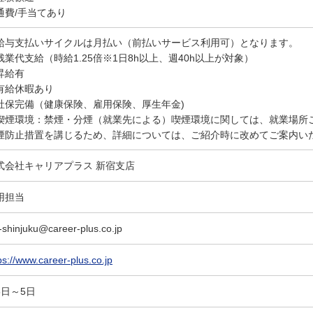
通費/手当てあり
給与支払いサイクルは月払い（前払いサービス利用可）となります。
残業代支給（時給1.25倍※1日8h以上、週40h以上が対象）
昇給有
有給休暇あり
社保完備（健康保険、雇用保険、厚生年金)
喫煙環境：禁煙・分煙（就業先による）喫煙環境に関しては、就業場所
煙防止措置を講じるため、詳細については、ご紹介時に改めてご案内い
式会社キャリアプラス 新宿支店
用担当
-shinjuku@career-plus.co.jp
ps://www.career-plus.co.jp
5日～5日