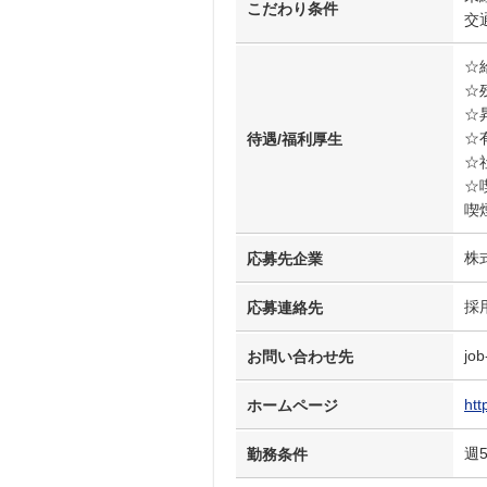
こだわり条件
交
☆
☆
☆
☆
待遇/福利厚生
☆
☆
喫
株
応募先企業
採
応募連絡先
job
お問い合わせ先
htt
ホームページ
週
勤務条件