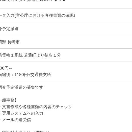
ータ入力(官公庁における各種書類の確認)
介予定派遣
崎県 長崎市
崎電軌１系統 若葉町より徒歩１分
200円～
転籍後：1180円+交通費支給
紹介予定派遣の募集です
一般事務】
文書作成や各種書類の内容のチェック
専用システムへの入力
メールの送受信