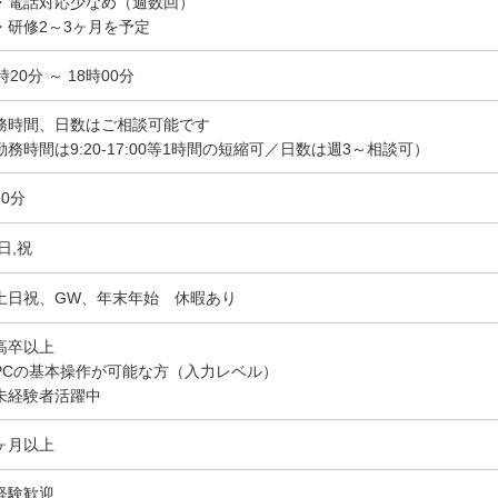
電話対応少なめ（週数回）
研修2～3ヶ月を予定
時20分 ～ 18時00分
務時間、日数はご相談可能です
勤務時間は9:20-17:00等1時間の短縮可／日数は週3～相談可）
60分
日,祝
土日祝、GW、年末年始 休暇あり
高卒以上
PCの基本操作が可能な方（入力レベル）
未経験者活躍中
ヶ月以上
経験歓迎