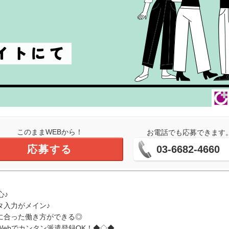
このままWEBから！
お電話でも応募できます
応募する
03-6682-4660
心♪
タ入力がメイン♪
に合った働き方ができる◎
ebでカンタン派遣登録OK！◆◇◆