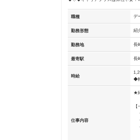
デ
職種
紹
勤務形態
長
勤務地
長
最寄駅
1,
時給
◆
★
【
・
・
仕事内容
・