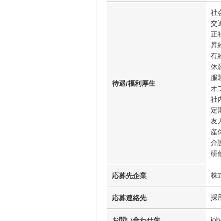
社
交
正
昇
有
休
服
待遇/福利厚生
オ
社
定
友
産
介
研
株
応募先企業
採
応募連絡先
job
お問い合わせ先