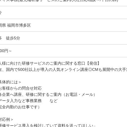
介
岡県 福岡市博多区
多 徒歩5分
300円～
人様に向けた研修サービスのご案内に関する窓口【発信】
在、国内で500社以上が導入の人気オンライン講座◎CMも展開中の大手
具体的には＞
お客様からの問合せ対応
各企業へ講座、研修に関するご案内（お電話・メール）
データ入力など事務業務 など
完全内勤のお仕事です）
対応例＞
研修サービス導入を検討していて資料を送ってほしい」