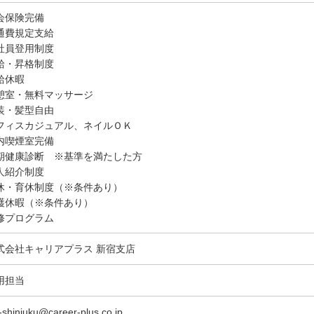
会保険完備
通費規定支給
社員登用制度
給・昇格制度
給休暇
憩室・無料マッサージ
装・髪型自由
フィスカジュアル、ネイルＯＫ
内喫煙室完備
期健康診断 ※基準を満たした方
人紹介制度
休・育休制度（※条件あり）
護休暇（※条件あり）
修プログラム
式会社キャリアプラス 新宿支店
用担当
-shinjuku@career-plus.co.jp