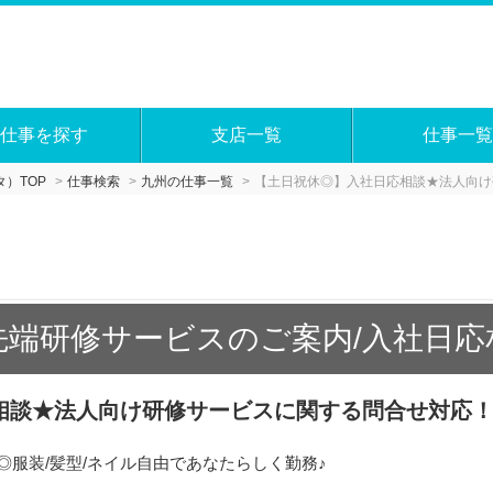
仕事を探す
支店一覧
仕事一覧
）TOP
仕事検索
九州の仕事一覧
【土日祝休◎】入社日応相談★法人向け
先端研修サービスのご案内/入社日応相
相談★法人向け研修サービスに関する問合せ対応
◎服装/髪型/ネイル自由であなたらしく勤務♪