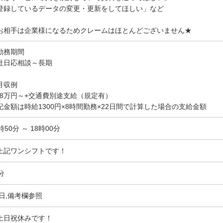
登録しているデータの変更・更新をしてほしい」など
お相手は企業様になるためクレームはほとんどございません★
勤務期間
社日応相談～長期
月収例
2.8万円～+交通費別途支給（規定有）
記金額は時給1300円×8時間勤務×22日間で計算した場合の支給金額
時50分 ～ 18時00分
上記ワンシフトです！
分
,日,備考欄参照
土日祝休みです！