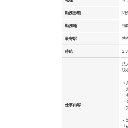
職種
紹
勤務形態
福
勤務地
博
最寄駅
1,
時給
法
現
＜
・
・
・
仕事内容
（
＜
「