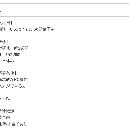
り
入社日】
相談 8:50または9:50開始予定
研修】
学研修 約2週間
JT 約2週間
土日休み
応募条件】
基本的なPC操作
入力ができる方
ヶ月以上
経験歓迎
装自由
通費/手当てあり