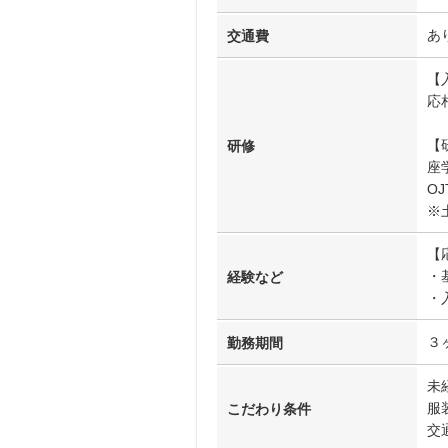
あ
交通費
【
応
【
研修
座
O
※
【
・
経験など
・
３
勤務期間
未
服
こだわり条件
交