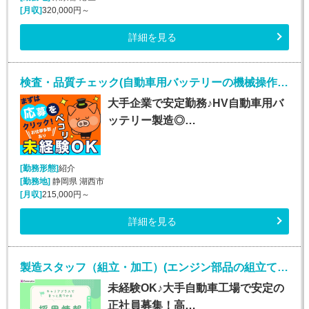
[月収]
320,000円～
詳細を見る
検査・品質チェック(自動車用バッテリーの機械操作・検査など/未経験OK)
大手企業で安定勤務♪HV自動車用バ
ッテリー製造◎…
[勤務形態]
紹介
[勤務地]
静岡県 湖西市
[月収]
215,000円～
詳細を見る
製造スタッフ（組立・加工）(エンジン部品の組立て・ピッキング/土日休みで月収29万円可)
未経験OK♪大手自動車工場で安定の
正社員募集！高…