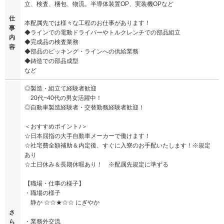
立、検査、梱包、物流。半導体装置OP、実装機OPなど
仕
本配属先では様々な工程のお仕事があります！
事
◆ラインでの電動ドライバーやトルクレンチでの部品組立
内
◆完成品の検査業務
容
◆部品のピッキング・ラインへの供給業務
◆鋳造での部品成型
など
◎製造・組立て経験者歓迎
20代~40代の男女活躍中！
◎自動車製造経験者・交替勤務経験者歓迎！
＜おすすめポイント♪＞
☆日本屈指の大手自動車メーカーで働けます！
☆社宅費全額補助＆内定後、すぐに入寮のお手配いたします！※規定
あり
☆土日休み＆長期休暇あり！ ※配属先規定に準ずる
【職場・仕事の様子】
・職場の様子
静か ☆☆★☆☆ にぎやか
さ
・業務外交流
ら