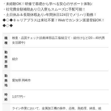
・未経験OK！研修で基礎から学べる安心のサポート体制♪
・社宅費全額補助あり◎入寮もスムーズに手配可能！
・土日休み＆長期休暇あり♪年間休日124日でメリハリ勤務！
◆◇◆キャリアプラスは来社不要！Webでカンタン派遣登録OK！
◆◇◆
検査・品質チェック(自動車部品工場/組立て・組付けなど/20～40代男
職
女活躍中)
種
勤
務
紹介
形
態
勤
愛知県 岡崎市
務
地
時
1,077円～
給
ライン作業において、金属加工機の操作、点検、熱処理、鋳造、組