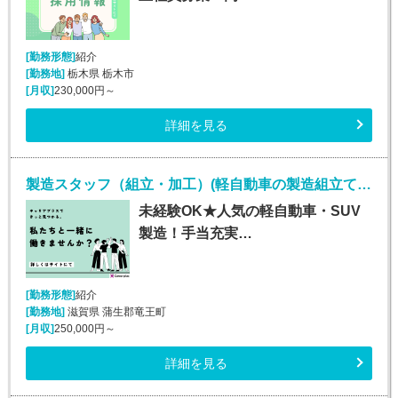
[勤務形態]
紹介
[勤務地]
栃木県 栃木市
[月収]
230,000円～
詳細を見る
製造スタッフ（組立・加工）(軽自動車の製造組立て・検査/20～30代男性活躍中)
未経験OK★人気の軽自動車・SUV
製造！手当充実…
[勤務形態]
紹介
[勤務地]
滋賀県 蒲生郡竜王町
[月収]
250,000円～
詳細を見る