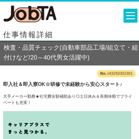
仕事情報詳細
検査・品質チェック(自動車部品工場/組立て・組
付けなど/20～40代男女活躍中)
c43250302301
即入社＆即入寮OK☆研修で未経験から安心スタート♪
大手メーカー勤務★社宅費全額補助あり◎土日休み＆長期休暇でプライ
ベートも充実！