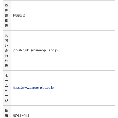
応
募
採用担当
連
絡
先
お
問
い
job-shinjuku@career-plus.co.jp
合
わ
せ
先
ホ
ー
ム
https://www.career-plus.co.jp
ペ
ー
ジ
勤
週5日～5日
務