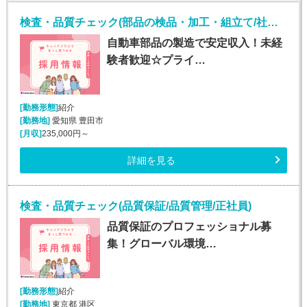
検査・品質チェック(部品の検品・加工・組立て/社宅費全額補助)
自動車部品の製造で安定収入！未経
験者歓迎☆プライ…
[勤務形態]
紹介
[勤務地]
愛知県 豊田市
[月収]
235,000円～
詳細を見る
検査・品質チェック(品質保証/品質管理/正社員)
品質保証のプロフェッショナル募
集！グローバル環境…
[勤務形態]
紹介
[勤務地]
東京都 港区