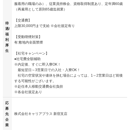
服着用の職場のみ）、従業員持株会、資格取得制度あり、定年満60歳
（再雇用として原則65歳迄就業）
【交通費】
待
上限30,000円まで支給 ※会社規定有り
遇/
福
【受動喫煙対策】
利
有:敷地内全面禁煙
厚
生
【社宅キャンペーン】
●社宅費全額補助
※内定後、すぐに即入寮OK！
最短翌日～3営業日での入社・入寮OK！
社宅の空室状況や連休を挟む場合によっては、1～2営業日ほど前後
する可能性がございます。
※赴任本人移動交通費会社負担
※各会社規定あり
応
募
株式会社キャリアプラス 新宿支店
先
企
業