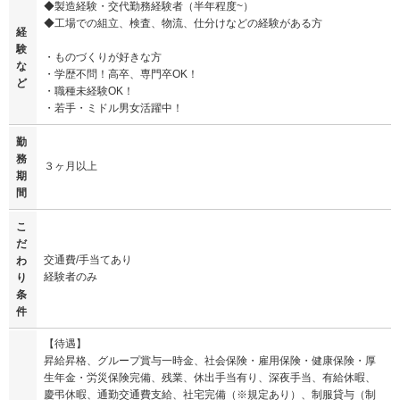
◆製造経験・交代勤務経験者（半年程度~）
◆工場での組立、検査、物流、仕分けなどの経験がある方
経
験
・ものづくりが好きな方
な
・学歴不問！高卒、専門卒OK！
ど
・職種未経験OK！
・若手・ミドル男女活躍中！
勤
務
３ヶ月以上
期
間
こ
だ
交通費/手当てあり
わ
経験者のみ
り
条
件
【待遇】
昇給昇格、グループ賞与一時金、社会保険・雇用保険・健康保険・厚
生年金・労災保険完備、残業、休出手当有り、深夜手当、有給休暇、
慶弔休暇、通勤交通費支給、社宅完備（※規定あり）、制服貸与（制