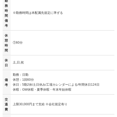
勤
務
時
※勤務時間は本配属先規定に準ずる
間
備
考
休
憩
①60分
時
間
休
土,日,祝
日
勤務：日勤
休憩：1回60分
備
休日：5勤2休/土日休み/工場カレンダーによる/年間休日124日
考
休暇：GW休暇・夏季休暇・年末年始休暇
交
上限30,000円まで支給 ※会社規定有り
通
費