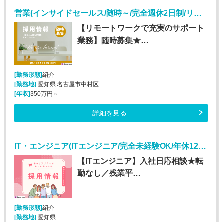
営業(インサイドセールス/随時～/完全週休2日制/リモート)
【リモートワークで充実のサポート
業務】随時募集★…
[勤務形態]
紹介
[勤務地]
愛知県 名古屋市中村区
[年収]
350万円～
詳細を見る
IT・エンジニア(ITエンジニア/完全未経験OK/年休125日)
【ITエンジニア】入社日応相談★転
勤なし／残業平…
[勤務形態]
紹介
[勤務地]
愛知県