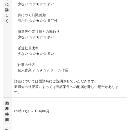
少ない ☆☆★☆☆ 多い
に
詳
・身につく知識/経験
し
汎用性 ☆☆★☆☆ 専門性
く
・派遣先企業社員との関わり
少ない ☆☆★☆☆ 多い
・派遣社員比率
少ない ☆☆★☆☆ 多い
・仕事の仕方
個人作業 ☆☆★☆☆ チーム作業
詳細については面談時にご説明させていただきます。
派遣先の状況等によっては当該案件への配属が難しい場合がありま
す。
勤
務
09時00分 ～ 18時00分
時
間