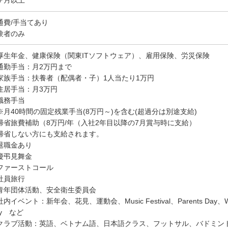
ヶ月以上
通費/手当てあり
験者のみ
厚生年金、健康保険（関東ITソフトウェア）、雇用保険、労災保険
通勤手当：月2万円まで
家族手当：扶養者（配偶者・子）1人当たり1万円
住居手当：月3万円
職務手当
月40時間の固定残業手当(8万円～)を含む(超過分は別途支給)
帰省旅費補助（8万円/年（入社2年目以降の7月賞与時に支給）
帰省しない方にも支給されます。
退職金あり
慶弔見舞金
ファーストコール
社員旅行
青年団体活動、安全衛生委員会
内イベント：新年会、花見、運動会、Music Festival、Parents Day、Wome
ay など
クラブ活動：英語、ベトナム語、日本語クラス、フットサル、バドミン