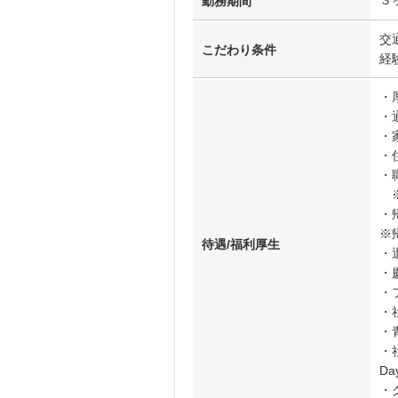
３
勤務期間
交
こだわり条件
経
・
・
・
・
・
※
・
※
待遇/福利厚生
・
・
・
・
・
・社
D
・