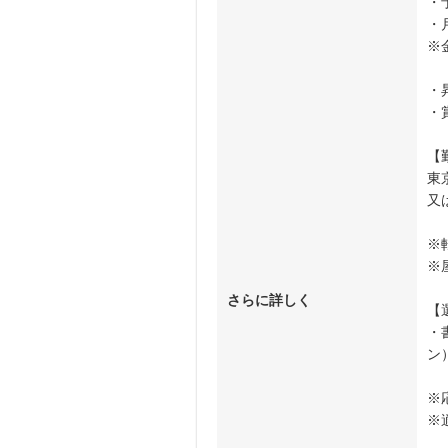
・
・
※
・
・
【
東
又
※
※
さらに詳しく
【
・
ン
※
※