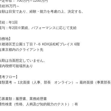
予定年収： 700万円～1200万円
月給35万円～
金額は目安であり、経験・能力を考慮の上、決定する。
昇給：年1回
賞与：年2回※業績、パフォーマンスに応じて支給
勤務地】
京都港区芝公園１丁目７-６ KDX浜松町プレイス 6階
は東京都内のクライアント先
転勤は当面想定していません。
屋内喫煙可能場所あり
選考フロー】
書類選考 → 1次面接（人事、部長 オンライン）→ 最終面接（事業部
）
応募書類：履歴書、業務経歴書
適性検査（性格、人柄及び知的能力のテスト）：有