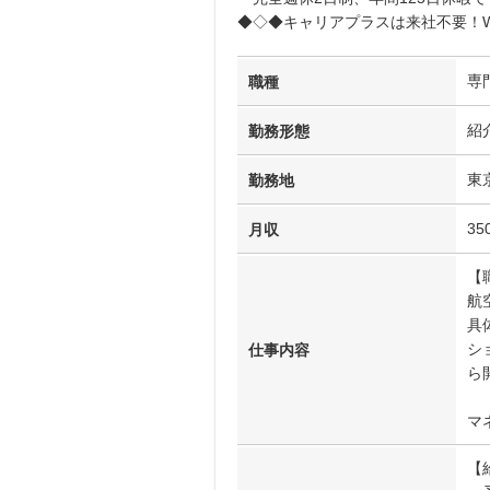
◆◇◆キャリアプラスは来社不要！W
専
職種
紹
勤務形態
東
勤務地
35
月収
【
航
具
シ
仕事内容
ら
マ
【