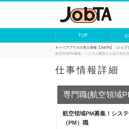
TOP
お
キャリアプラスの求人情報【JobTA】（ジョブタ
航空領域PM募集！システム開発の上流工程を
仕事情報詳細
専門職(航空領域P
航空領域PM募集！シス
（PM）職