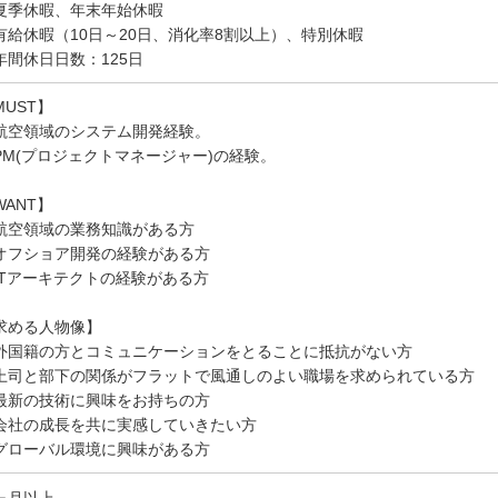
夏季休暇、年末年始休暇
有給休暇（10日～20日、消化率8割以上）、特別休暇
年間休日日数：125日
MUST】
航空領域のシステム開発経験。
PM(プロジェクトマネージャー)の経験。
WANT】
航空領域の業務知識がある方
オフショア開発の経験がある方
ITアーキテクトの経験がある方
求める人物像】
外国籍の方とコミュニケーションをとることに抵抗がない方
上司と部下の関係がフラットで風通しのよい職場を求められている方
最新の技術に興味をお持ちの方
会社の成長を共に実感していきたい方
グローバル環境に興味がある方