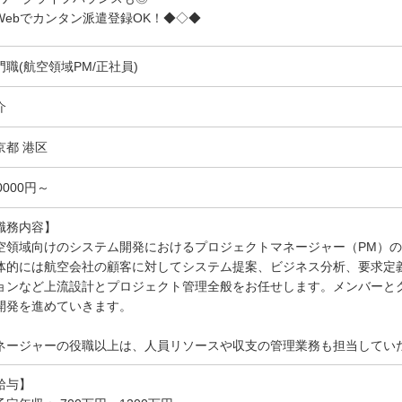
ebでカンタン派遣登録OK！◆◇◆
門職(航空領域PM/正社員)
介
京都 港区
0000円～
職務内容】
空領域向けのシステム開発におけるプロジェクトマネージャー（PM）
体的には航空会社の顧客に対してシステム提案、ビジネス分析、要求定
ョンなど上流設計とプロジェクト管理全般をお任せします。メンバーとグロ
開発を進めていきます。
ネージャーの役職以上は、人員リソースや収支の管理業務も担当してい
給与】