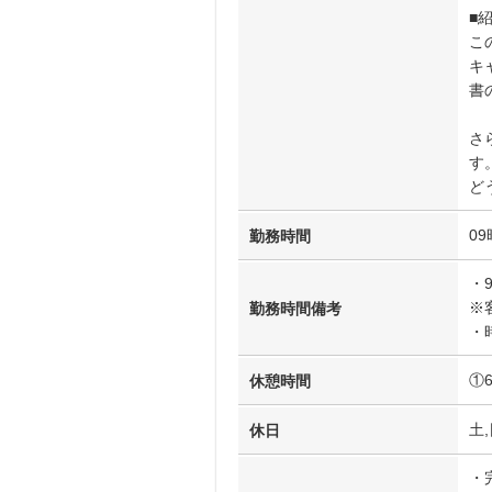
■
こ
キ
書
さ
す
ど
09
勤務時間
・
※
勤務時間備考
・
①
休憩時間
土,
休日
・