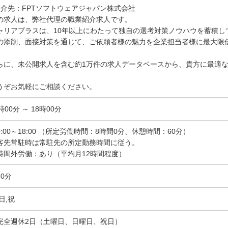
紹介先：FPTソフトウェアジャパン株式会社
の求人は、弊社代理の職業紹介求人です。
ャリアプラスは、10年以上にわたって独自の選考対策ノウハウを蓄積し
の添削、面接対策を通じて、ご依頼者様の魅力を企業担当者様に最大限
らに、未公開求人を含む約1万件の求人データベースから、貴方に最適
。
うぞお気軽にご相談ください。
時00分 ～ 18時00分
9:00～18:00 （所定労働時間：8時間0分、休憩時間：60分）
客先常駐時は常駐先の所定勤務時間に従う。
時間外労働：あり（平均月12時間程度）
60分
日,祝
完全週休2日（土曜日、日曜日、祝日）