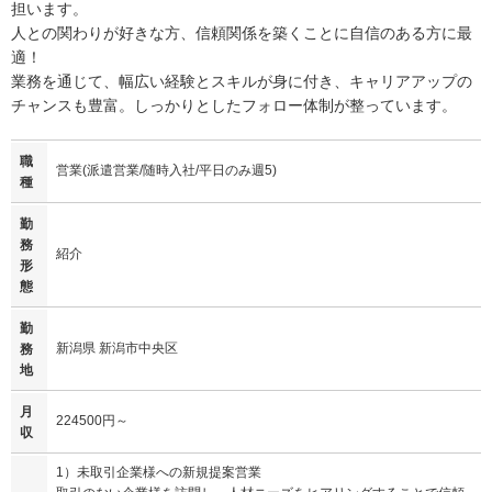
担います。
人との関わりが好きな方、信頼関係を築くことに自信のある方に最
適！
業務を通じて、幅広い経験とスキルが身に付き、キャリアアップの
チャンスも豊富。しっかりとしたフォロー体制が整っています。
職
営業(派遣営業/随時入社/平日のみ週5)
種
勤
務
紹介
形
態
勤
新潟県 新潟市中央区
務
地
月
224500円～
収
1）未取引企業様への新規提案営業