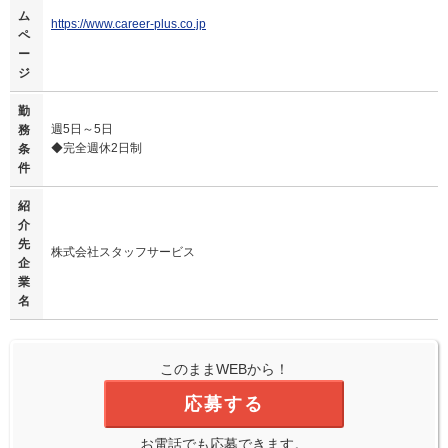
ム
https://www.career-plus.co.jp
ペ
ー
ジ
勤
週5日～5日
務
◆完全週休2日制
条
件
紹
介
先
株式会社スタッフサービス
企
業
名
このままWEBから！
応募する
お電話でも応募できます。