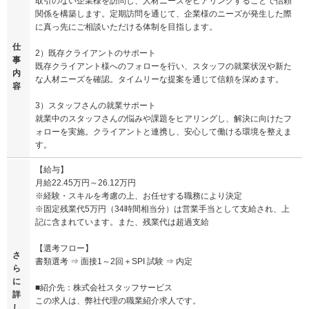
取引のない企業様を訪問し、人材ニーズをヒアリングすることで信頼
関係を構築します。定期訪問を通じて、企業様のニーズが発生した際
に真っ先にご相談いただける体制を目指します。
仕
2）既存クライアントのサポート
事
既存クライアント様へのフォローを行い、スタッフの就業状況や新た
内
な人材ニーズを確認。タイムリーな提案を通じて信頼を深めます。
容
3）スタッフさんの就業サポート
就業中のスタッフさんの悩みや課題をヒアリングし、解決に向けたフ
ォローを実施。クライアントと連携し、安心して働ける環境を整えま
す。
【給与】
月給22.45万円～26.12万円
※経験・スキルを考慮の上、お任せする職務により決定
※固定残業代5万円（34時間相当分）は営業手当として支給され、上
記に含まれています。また、残業代は超過支給
【選考フロー】
さ
書類選考 ⇒ 面接1～2回＋SPI 試験 ⇒ 内定
ら
に
■紹介先：株式会社スタッフサービス
詳
この求人は、弊社代理の職業紹介求人です。
し