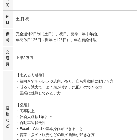
間
休
土,日,祝
日
完全週休2日制（土日）、祝日、夏季・年末年始、
備
年間休日125日（閏年は126日）、年次有給休暇
考
交
上限3万円
通
費
【求める人材像】
・前向きでチャレンジ志向があり、自ら能動的に動ける方
・明るく誠実で、よく気が付き、気配りのできる方
・営業に挑戦してみたい方
【必須】
経
・高卒以上
験
・社会人経験1年以上
な
・自動車運転免許
ど
・Excel、Wordの基本操作ができること
・営業・接客・販売などの顧客折衝が好きな方