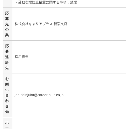
・受動喫煙防止措置に関する事項：禁煙
応
募
株式会社キャリアプラス 新宿支店
先
企
業
応
募
採用担当
連
絡
先
お
問
い
job-shinjuku@career-plus.co.jp
合
わ
せ
先
ホ
ー