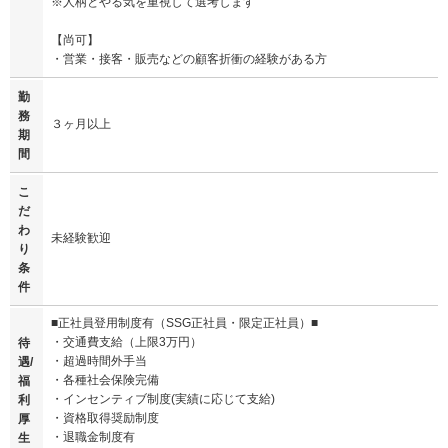
※人柄とやる気を重視して選考します
【尚可】
・営業・接客・販売などの顧客折衝の経験がある方
勤
務
３ヶ月以上
期
間
こ
だ
わ
未経験歓迎
り
条
件
■正社員登用制度有（SSG正社員・限定正社員）■
・交通費支給（上限3万円）
待
・超過時間外手当
遇/
・各種社会保険完備
福
・インセンティブ制度(実績に応じて支給)
利
・資格取得奨励制度
厚
・退職金制度有
生