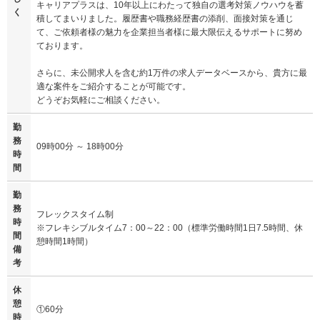
キャリアプラスは、10年以上にわたって独自の選考対策ノウハウを蓄
く
積してまいりました。履歴書や職務経歴書の添削、面接対策を通じ
て、ご依頼者様の魅力を企業担当者様に最大限伝えるサポートに努め
ております。
さらに、未公開求人を含む約1万件の求人データベースから、貴方に最
適な案件をご紹介することが可能です。
どうぞお気軽にご相談ください。
勤
務
09時00分 ～ 18時00分
時
間
勤
務
フレックスタイム制
時
※フレキシブルタイム7：00～22：00（標準労働時間1日7.5時間、休
間
憩時間1時間）
備
考
休
憩
①60分
時