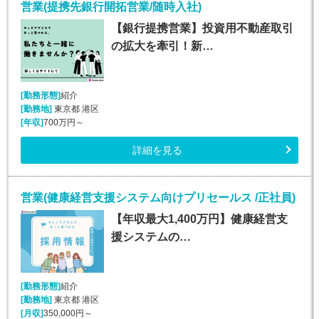
営業(提携先銀行開拓営業/随時入社)
【銀行提携営業】投資用不動産取引
の拡大を牽引！新…
[勤務形態]
紹介
[勤務地]
東京都 港区
[年収]
700万円～
詳細を見る
営業(健康経営支援システム向けプリセールス /正社員)
【年収最大1,400万円】健康経営支
援システムの…
[勤務形態]
紹介
[勤務地]
東京都 港区
[月収]
350,000円～