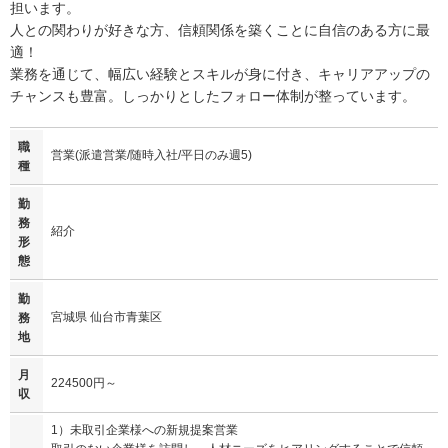
担います。
人との関わりが好きな方、信頼関係を築くことに自信のある方に最
適！
業務を通じて、幅広い経験とスキルが身に付き、キャリアアップの
チャンスも豊富。しっかりとしたフォロー体制が整っています。
職
営業(派遣営業/随時入社/平日のみ週5)
種
勤
務
紹介
形
態
勤
宮城県 仙台市青葉区
務
地
月
224500円～
収
1）未取引企業様への新規提案営業