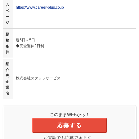
ム
https://www.career-plus.co.jp
ペ
ー
ジ
勤
週5日～5日
務
◆完全週休2日制
条
件
紹
介
先
株式会社スタッフサービス
企
業
名
このままWEBから！
応募する
お電話でも応募できます。