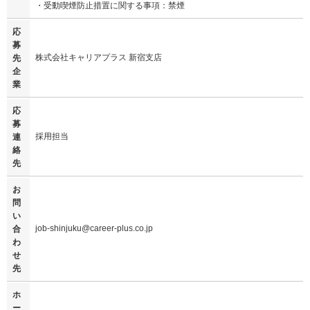
・受動喫煙防止措置に関する事項：禁煙
応
募
株式会社キャリアプラス 新宿支店
先
企
業
応
募
採用担当
連
絡
先
お
問
い
job-shinjuku@career-plus.co.jp
合
わ
せ
先
ホ
ー