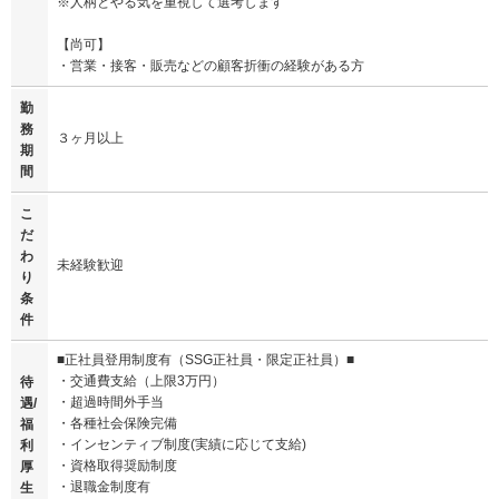
※人柄とやる気を重視して選考します
【尚可】
・営業・接客・販売などの顧客折衝の経験がある方
勤
務
３ヶ月以上
期
間
こ
だ
わ
未経験歓迎
り
条
件
■正社員登用制度有（SSG正社員・限定正社員）■
・交通費支給（上限3万円）
待
・超過時間外手当
遇/
・各種社会保険完備
福
・インセンティブ制度(実績に応じて支給)
利
・資格取得奨励制度
厚
・退職金制度有
生