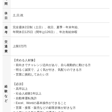
間
休
土,日,祝
日
完全週休2日制（土日）、祝日、夏季・年末年始、
備
年間休日125日（閏年は126日）、年次有給休暇
考
交
上限3万円
通
費
【求める人材像】
・前向きでチャレンジ志向があり、自ら能動的に動ける方
・明るく誠実で、よく気が付き、気配りのできる方
・営業に挑戦してみたい方
【必須】
経
・高卒以上
験
・社会人経験1年以上
な
・自動車運転免許
ど
・Excel、Wordの基本操作ができること
・営業・接客・販売などの顧客折衝が好きな方