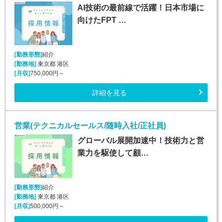
AI技術の最前線で活躍！日本市場に
向けたFPT …
[勤務形態]
紹介
[勤務地]
東京都 港区
[月収]
750,000円～
詳細を見る
営業(テクニカルセールス/随時入社/正社員)
グローバル展開加速中！技術力と営
業力を駆使して顧…
[勤務形態]
紹介
[勤務地]
東京都 港区
[月収]
500,000円～