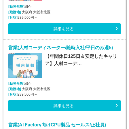
[勤務形態]
紹介
[勤務地]
大阪府 大阪市北区
[月収]
239,500円～
詳細を見る
営業(人材コーディネーター/随時入社/平日のみ週5)
【年間休日125日＆安定したキャリ
ア】人材コーデ…
[勤務形態]
紹介
[勤務地]
大阪府 大阪市北区
[月収]
239,500円～
詳細を見る
営業(AI Factory向けGPU製品 セールス/正社員)