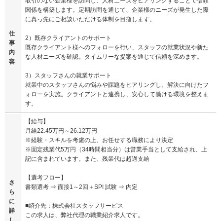
取引のない企業様を訪問し、人材ニーズをヒアリングすることで信頼
関係を構築します。定期訪問を通じて、企業様のニーズが発生した際
に真っ先にご相談いただける体制を目指します。
仕
2）既存クライアントのサポート
事
既存クライアント様へのフォローを行い、スタッフの就業状況や新た
内
な人材ニーズを確認。タイムリーな提案を通じて信頼を深めます。
容
3）スタッフさんの就業サポート
就業中のスタッフさんの悩みや課題をヒアリングし、解決に向けたフ
ォローを実施。クライアントと連携し、安心して働ける環境を整えま
す。
【給与】
月給22.45万円～26.12万円
※経験・スキルを考慮の上、お任せする職務により決定
※固定残業代5万円（34時間相当分）は営業手当として支給され、上
記に含まれています。また、残業代は超過支給
【選考フロー】
さ
書類選考 ⇒ 面接1～2回＋SPI 試験 ⇒ 内定
ら
に
■紹介先：株式会社スタッフサービス
詳
この求人は、弊社代理の職業紹介求人です。
し