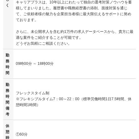
キャリアプラスは、10年以上にわたって独自の選考対策ノウハウを蓄
く
積してまいりました。履歴書や職務経歴書の添削、面接対策を通じ
て、ご依頼者様の魅力を企業担当者様に最大限伝えるサポートに努め
ております。
さらに、未公開求人を含む約1万件の求人データベースから、貴方に最
適な案件をご紹介することが可能です。
どうぞお気軽にご相談ください。
勤
務
09時00分 ～ 18時00分
時
間
勤
務
フレックスタイム制
時
※フレキシブルタイム7：00～22：00（標準労働時間1日7.5時間、休
間
憩時間1時間）
備
考
休
憩
①60分
時