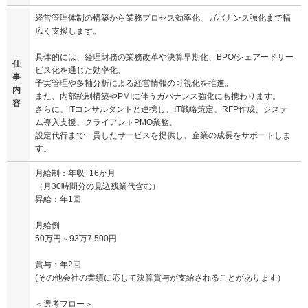
経営管理体制の構築から業務プロセス効率化、ガバナンス強化まで幅
広く支援します。
具体的には、経理財務の業務改革や決算早期化、BPO/シェアードサー
仕
ビス化を通じた効率化、
事
予実管理や多軸分析による経営情報の可視化を推進。
内
また、内部統制構築やPMIに伴うガバナンス強化にも携わります。
容
さらに、ITコンサルタントと連携し、IT戦略策定、RFP作成、システ
ム導入支援、クライアントPMO業務、
設定代行まで一貫したサービスを提供し、企業の成長をサポートしま
す。
月給制：年収÷16か月
（月30時間分の見込残業代含む）
昇給：年1回
月給例
50万円～93万7,500円
賞与：年2回
(その他会社の業績に応じて決算賞与が支給されることがあります）
＜選考フロー＞