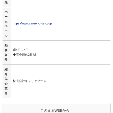
先
ホ
ー
ム
https://www.career-plus.co.jp
ペ
ー
ジ
勤
週5日～5日
務
◆完全週休2日制
条
件
紹
介
先
株式会社キャリアプラス
企
業
名
このままWEBから！