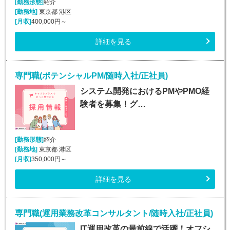
[勤務形態]
紹介
[勤務地]
東京都 港区
[月収]
400,000円～
詳細を見る
専門職(ポテンシャルPM/随時入社/正社員)
システム開発におけるPMやPMO経
験者を募集！グ…
[勤務形態]
紹介
[勤務地]
東京都 港区
[月収]
350,000円～
詳細を見る
専門職(運用業務改革コンサルタント/随時入社/正社員)
IT運用改革の最前線で活躍！オフシ