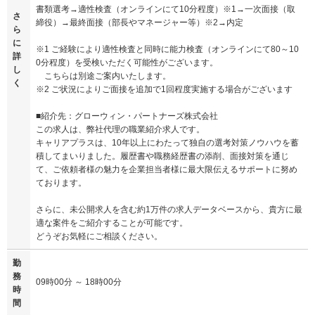
書類選考→適性検査（オンラインにて10分程度）※1→一次面接（取
さ
締役）→最終面接（部長やマネージャー等）※2→内定
ら
に
※1 ご経験により適性検査と同時に能力検査（オンラインにて80～10
詳
0分程度）を受検いただく可能性がございます。
し
こちらは別途ご案内いたします。
く
※2 ご状況によりご面接を追加で1回程度実施する場合がございます
■紹介先：グローウィン・パートナーズ株式会社
この求人は、弊社代理の職業紹介求人です。
キャリアプラスは、10年以上にわたって独自の選考対策ノウハウを蓄
積してまいりました。履歴書や職務経歴書の添削、面接対策を通じ
て、ご依頼者様の魅力を企業担当者様に最大限伝えるサポートに努め
ております。
さらに、未公開求人を含む約1万件の求人データベースから、貴方に最
適な案件をご紹介することが可能です。
どうぞお気軽にご相談ください。
勤
務
09時00分 ～ 18時00分
時
間