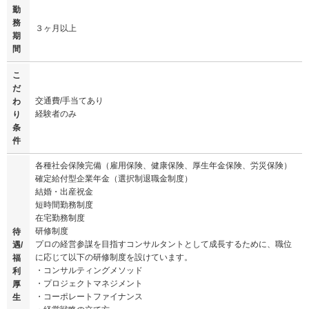
勤
務
３ヶ月以上
期
間
こ
だ
交通費/手当てあり
わ
経験者のみ
り
条
件
各種社会保険完備（雇用保険、健康保険、厚生年金保険、労災保険）
確定給付型企業年金（選択制退職金制度）
結婚・出産祝金
短時間勤務制度
在宅勤務制度
研修制度
待
プロの経営参謀を目指すコンサルタントとして成長するために、職位
遇/
に応じて以下の研修制度を設けています。
福
・コンサルティングメソッド
利
・プロジェクトマネジメント
厚
・コーポレートファイナンス
生