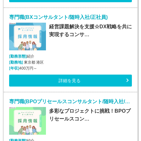
専門職(BXコンサルタント/随時入社/正社員)
経営課題解決を支援☆DX戦略を共に
実現するコンサ…
[勤務形態]
紹介
[勤務地]
東京都 港区
[年収]
400万円～
詳細を見る
専門職(BPOプリセールスコンサルタント/随時入社/正社員)
多彩なプロジェクトに挑戦！BPOプ
リセールスコン…
[勤務形態]
紹介