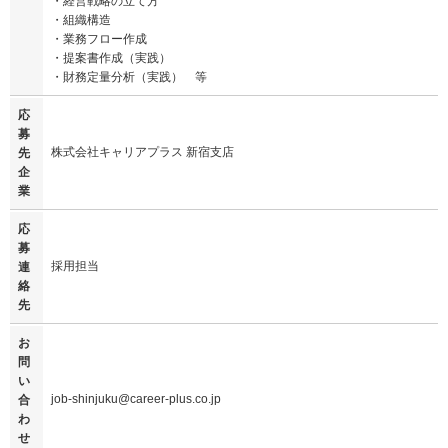
・経営戦略の立て方
・組織構造
・業務フロー作成
・提案書作成（実践）
・財務定量分析（実践） 等
応
募
株式会社キャリアプラス 新宿支店
先
企
業
応
募
採用担当
連
絡
先
お
問
い
job-shinjuku@career-plus.co.jp
合
わ
せ