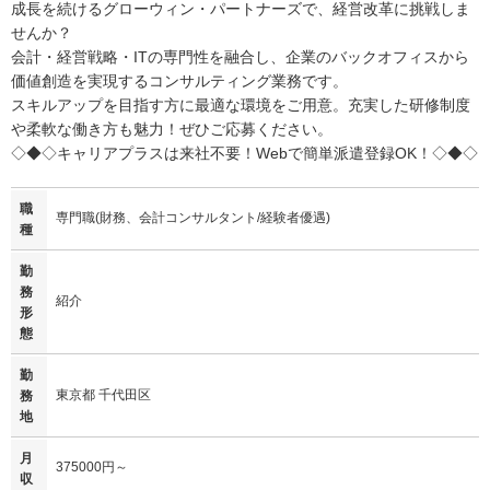
成長を続けるグローウィン・パートナーズで、経営改革に挑戦しま
せんか？
会計・経営戦略・ITの専門性を融合し、企業のバックオフィスから
価値創造を実現するコンサルティング業務です。
スキルアップを目指す方に最適な環境をご用意。充実した研修制度
や柔軟な働き方も魅力！ぜひご応募ください。
◇◆◇キャリアプラスは来社不要！Webで簡単派遣登録OK！◇◆◇
職
専門職(財務、会計コンサルタント/経験者優遇)
種
勤
務
紹介
形
態
勤
東京都 千代田区
務
地
月
375000円～
収