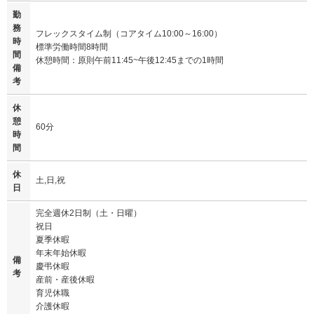
勤
務
フレックスタイム制（コアタイム10:00～16:00）
時
標準労働時間8時間
間
休憩時間：原則午前11:45~午後12:45までの1時間
備
考
休
憩
60分
時
間
休
土,日,祝
日
完全週休2日制（土・日曜）
祝日
夏季休暇
年末年始休暇
備
慶弔休暇
考
産前・産後休暇
育児休職
介護休暇