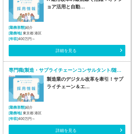
ョア活用と自動…
[勤務形態]
紹介
[勤務地]
東京都 港区
[年収]
400万円～
詳細を見る
専門職(製造・サプライチェーンコンサルタント/随時入社/正社員)
製造業のデジタル改革を牽引！サプ
ライチェーン＆エ…
[勤務形態]
紹介
[勤務地]
東京都 港区
[年収]
400万円～
詳細を見る