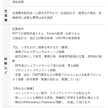
有給休暇
交
交通費全額支給（上限月3万円まで）/公認会計士・税理士の場合、資
通
格維持に必要な費用は会社負担
費
応募条件
PPTでの資料作成スキル、Excelの処理・分析スキル
公認会計士・会計士試験合格者、USCPAの有資格者
下記、いずれかのご経験を有する方（優遇）
・業務プロセス/ITコンサルティング経験
・経営企画として経営・事業計画、各種管理政策の立案、具現化の経
経
験
験
・BPR及びシェアードサービス等の企画、導入経験
な
・プロジェクトマネジメント経験
ど
・営業、会計、IT部門運営などの業務プロセスにおける改革プロジェ
クト経験（担当業界・業務が語れる、精通している）
【求める人物像】
・コミュニケーション能力、クライアントワークが好きな方
・新しいことにも挑戦する意欲、積極的に学習する姿勢を備えた方
・弊社のPhilosophyとPurposeを理解し、共感して頂ける方