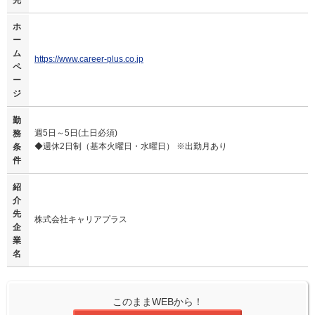
先
ホ
ー
ム
https://www.career-plus.co.jp
ペ
ー
ジ
勤
週5日～5日(土日必須)
務
◆週休2日制（基本火曜日・水曜日） ※出勤月あり
条
件
紹
介
先
株式会社キャリアプラス
企
業
名
このままWEBから！