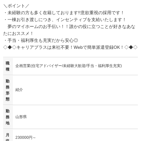
＼ポイント／
・未経験の方も多く在籍しております!!意欲重視の採用です！
・一棟お引き渡しにつき、インセンティブを支給いたします！
夢のマイホームのお手伝い！！誰かの役に立つことが好きなあな
たにおススメ！
・手当・福利厚生も充実だから安心◎
◇◆◇キャリアプラスは来社不要！Webで簡単派遣登録OK！◇◆◇
職
企画営業(住宅アドバイザー/未経験大歓迎/手当・福利厚生充実)
種
勤
務
紹介
形
態
勤
山形県
務
地
月
230000円～