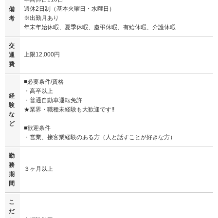
週休2日制（基本火曜日・水曜日）
備
※出勤月あり
考
年末年始休暇、夏季休暇、慶弔休暇、有給休暇、介護休暇
交
上限12,000円
通
費
■必要条件/資格
・高卒以上
経
・普通自動車運転免許
験
★業界・職種未経験も大歓迎です!!
な
ど
■歓迎条件
・営業、接客業経験のある方（人と話すことが好きな方）
勤
務
３ヶ月以上
期
間
こ
だ