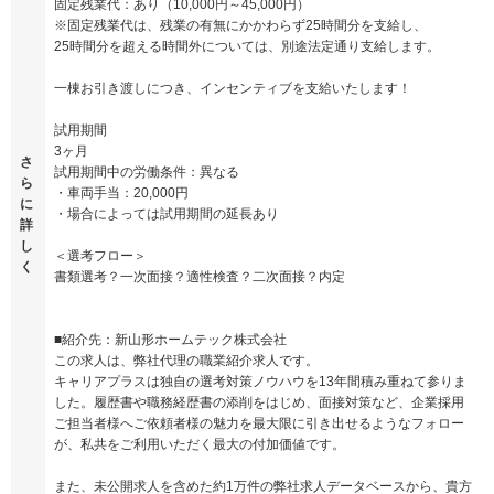
固定残業代：あり（10,000円～45,000円）
※固定残業代は、残業の有無にかかわらず25時間分を支給し、
25時間分を超える時間外については、別途法定通り支給します。
一棟お引き渡しにつき、インセンティブを支給いたします！
試用期間
3ヶ月
さ
試用期間中の労働条件：異なる
ら
・車両手当：20,000円
に
・場合によっては試用期間の延長あり
詳
し
＜選考フロー＞
く
書類選考？一次面接？適性検査？二次面接？内定
■紹介先：新山形ホームテック株式会社
この求人は、弊社代理の職業紹介求人です。
キャリアプラスは独自の選考対策ノウハウを13年間積み重ねて参りま
した。履歴書や職務経歴書の添削をはじめ、面接対策など、企業採用
ご担当者様へご依頼者様の魅力を最大限に引き出せるようなフォロー
が、私共をご利用いただく最大の付加価値です。
また、未公開求人を含めた約1万件の弊社求人データベースから、貴方