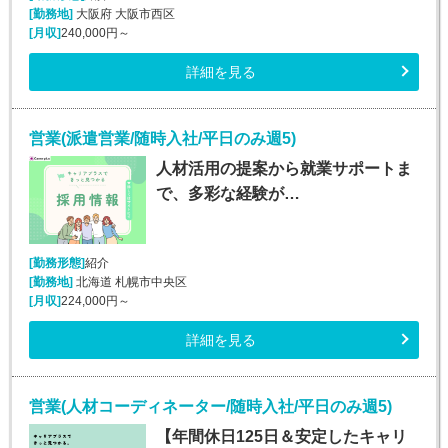
[勤務地]
大阪府 大阪市西区
[月収]
240,000円～
詳細を見る
営業(派遣営業/随時入社/平日のみ週5)
人材活用の提案から就業サポートま
で、多彩な経験が…
[勤務形態]
紹介
[勤務地]
北海道 札幌市中央区
[月収]
224,000円～
詳細を見る
営業(人材コーディネーター/随時入社/平日のみ週5)
【年間休日125日＆安定したキャリ