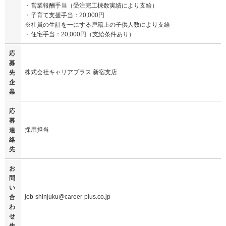
・営業報酬手当（受注完工棟数実績により支給）
・子育て支援手当：20,000円
※社員の生計を一にする戸籍上の子供人数により支給
・住宅手当：20,000円（支給条件あり）
応
募
株式会社キャリアプラス 新宿支店
先
企
業
応
募
採用担当
連
絡
先
お
問
い
job-shinjuku@career-plus.co.jp
合
わ
せ