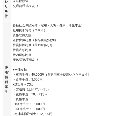
未経験歓迎
わ
交通費/手当てあり
り
条
件
各種社会保険完備（雇用・労災・健康・厚生年金）
社用携帯貸与（スマホ）
資格取得支援
産休育休制度（取得実績多数!!）
社員持株制度（奨励金あり!）
社員表彰制度
社内研修制度
産休/育休実績あり
待
●一律支給
遇/
・車両手当：40,000円（自家用車を使用いただきます）
福
・食事手当：3,000円
利
●該当者へ支給
厚
・交通費（上限12,000円）
生
・役職手当：20,000円～
・資格手当
L1級建築士：15,000円
L2級建築士：10,000円
L宅地建物取引士：12,000円