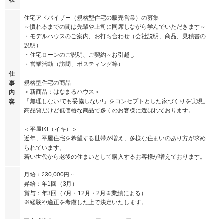
収
住宅アドバイザー（規格型住宅の販売営業）の募集
～慣れるまでの間は先輩や上司に同席しながら学んでいただきます～
・モデルハウスのご案内、お打ち合わせ（会社説明、商品、見積書の
説明）
・住宅ローンのご説明、ご契約～お引越し
・営業活動（訪問、ポスティング等）
仕
規格型住宅の商品
事
＜新商品：はなまるハウス＞
内
「無理しない!でも妥協しない!」をコンセプトとした家づくりを実現。
容
高品質だけど低価格な商品で多くのお客様に選ばれております。
＜平屋IKI（イキ）＞
近年、平屋住宅を希望する世帯が増え、多様な住まいのあり方が求め
られています。
若い世代から老後の住まいとして購入するお客様が増えております。
月給：230,000円～
昇給：年1回（3月）
賞与：年3回（7月・12月・2月※業績による）
※経験や適正を考慮した上で決定いたします。