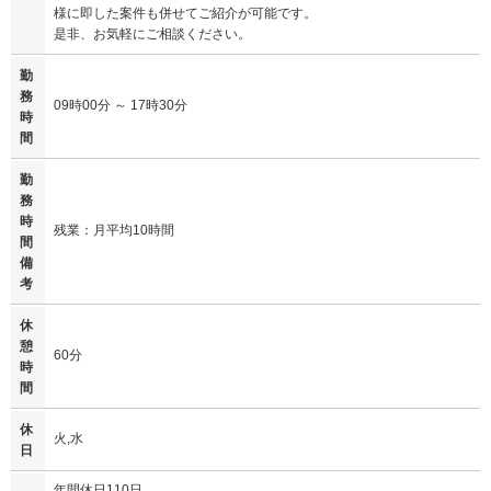
様に即した案件も併せてご紹介が可能です。
是非、お気軽にご相談ください。
勤
務
09時00分 ～ 17時30分
時
間
勤
務
時
残業：月平均10時間
間
備
考
休
憩
60分
時
間
休
火,水
日
年間休日110日