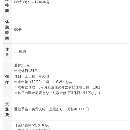
08時30分 ～ 17時30分
時
間
休
憩
60分
時
間
休
土,日,祝
日
週休2日制
年間休日124日
休日：土日祝、その他
備
年末年始（12/29～1/3）、GW・お盆
考
年次有給休暇：6ヶ月経過後の年次有給休暇日数：10日
※休日出勤が必要となった場合は振替休日で対応します。
交
通勤手当：実費支給（上限あり）/月額40,000円
通
費
【必須資格/PCスキル】