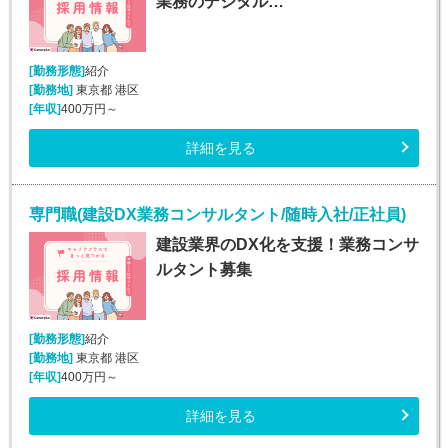
業務のデジタル…
[勤務形態]
紹介
[勤務地]
東京都 港区
[年収]
400万円～
詳細を見る
専門職(建設DX業務コンサルタント/随時入社/正社員)
建設業界のDX化を支援！業務コンサ
ルタント募集
[勤務形態]
紹介
[勤務地]
東京都 港区
[年収]
400万円～
詳細を見る