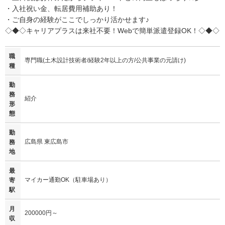
・入社祝い金、転居費用補助あり！
・ご自身の経験がここでしっかり活かせます♪
◇◆◇キャリアプラスは来社不要！Webで簡単派遣登録OK！◇◆◇
職
専門職(土木設計技術者/経験2年以上の方/公共事業の元請け)
種
勤
務
紹介
形
態
勤
広島県 東広島市
務
地
最
マイカー通勤OK（駐車場あり）
寄
駅
月
200000円～
収