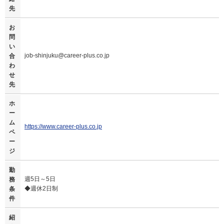
先
お
問
い
job-shinjuku@career-plus.co.jp
合
わ
せ
先
ホ
ー
ム
https://www.career-plus.co.jp
ペ
ー
ジ
勤
週5日～5日
務
◆週休2日制
条
件
紹