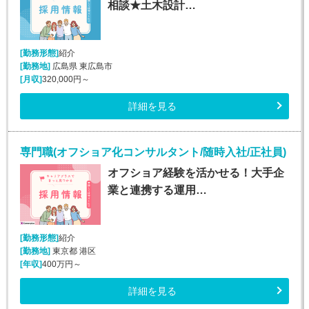
相談★土木設計…
[勤務形態]
紹介
[勤務地]
広島県 東広島市
[月収]
320,000円～
詳細を見る
専門職(オフショア化コンサルタント/随時入社/正社員)
オフショア経験を活かせる！大手企
業と連携する運用…
[勤務形態]
紹介
[勤務地]
東京都 港区
[年収]
400万円～
詳細を見る