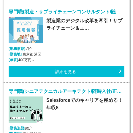
専門職(製造・サプライチェーンコンサルタント/随時入社/正社員)
製造業のデジタル改革を牽引！サプ
ライチェーン＆エ…
[勤務形態]
紹介
[勤務地]
東京都 港区
[年収]
400万円～
詳細を見る
専門職(シニアテクニカルアーキテクト/随時入社/正社員)
Salesforceでのキャリアを極める！
年収8…
[勤務形態]
紹介