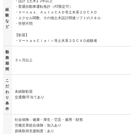
・設計【土木】2年以上
・普通自動車運転免許（AT限定可）
経
・Ｖーｎａｓ、ＡｕｔｏＣＡＤ等土木系２ＤＣＡＤ
験
・エクセル関数、その他土木設計関連ソフトのスキル
な
・学歴不問
ど
【歓迎】
・ＶーｎａｓＣｌａｉｒ等土木系３ＤＣＡＤ経験者
勤
務
３ヶ月以上
期
間
こ
だ
未経験歓迎
わ
交通費/手当てあり
り
条
件
社会保険：健康・厚生・労災・雇用・財形
労働災害総合保険：加入あり
資格取得支援制度：あり