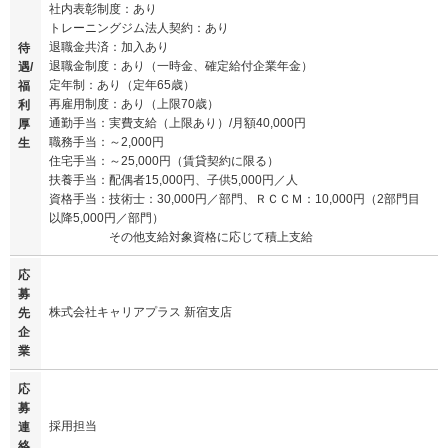
社内表彰制度：あり
トレーニングジム法人契約：あり
退職金共済：加入あり
待
退職金制度：あり（一時金、確定給付企業年金）
遇/
定年制：あり（定年65歳）
福
再雇用制度：あり（上限70歳）
利
通勤手当：実費支給（上限あり）/月額40,000円
厚
職務手当：～2,000円
生
住宅手当：～25,000円（賃貸契約に限る）
扶養手当：配偶者15,000円、子供5,000円／人
資格手当：技術士：30,000円／部門、ＲＣＣＭ：10,000円（2部門目
以降5,000円／部門）
その他支給対象資格に応じて積上支給
応
募
株式会社キャリアプラス 新宿支店
先
企
業
応
募
採用担当
連
絡