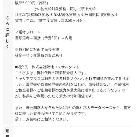
以降5,000円／部門）
その他支給対象資格に応じて積上支給
社宅/家賃補助制度あり,産休/育休実績あり,外国籍採用実績あり
さ
賞与：年2回（前年度実績：計3.50ヶ月分）
ら
に
＜選考フロー＞
詳
書類選考→面接（予定1回）→内定
し
く
※原則的に対面で面接実施
補足事項：交通費の支給あり
■紹介先：株式会社陸地コンサルタント
この求人は、弊社代理の職業紹介求人です。
キャリアプラスは独自の選考対策ノウハウを13年間積み重ねて参りま
した。履歴書や職務経歴書の添削をはじめ、面接対策など、企業採用
ご担当者様へご依頼者様の魅力を最大限に引き出せるようなフォロー
が、私共をご利用いただく最大の付加価値です。
また、未公開求人を含めた約1万件の弊社求人データベースから、貴方
様に即した案件も併せてご紹介が可能です。
是非、お気軽にご相談ください。
勤
務