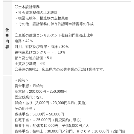
◯土木設計業務
・社会資本整備の土木設計
・橋梁点検等、構造物の点検業務
・その他、設計業務に伴う許認可申請書等の作成
仕
◯直近の建設コンサルタント登録部門別売上比率
事
道路：42％
内
河川、砂防及び海岸・海洋：30％
容
鋼構造及びコンクリート：10％
都市及び地方計画：5％
土質及び基礎：4％
◯受注の9割は、広島県内の公共事業の元請け業務です。
＜給与＞
賃金形態：月給制
基本給：200,000円～250,000円
固定残業代：なし
昇給：あり（2,000円～23,000円/4月に実施）
その他手当：
職務手当：5,000円～50,000円
住宅手当：～25,000円（賃貸契約に限る）
扶養手当：配偶者15,000円、子供5,000円／人
資格手当：技術士：30,000円／部門、ＲＣＣＭ：10,000円（2部門目