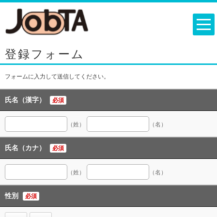
登録フォーム
フォームに入力して送信してください。
氏名（漢字）
必須
（姓）
（名）
氏名（カナ）
必須
（姓）
（名）
性別
必須