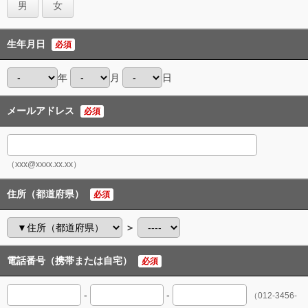
男
女
生年月日
必須
年
月
日
メールアドレス
必須
（xxx@xxxx.xx.xx）
住所（都道府県）
必須
＞
電話番号（携帯または自宅）
必須
-
-
（012-3456-