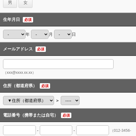
男
女
生年月日
必須
年
月
日
メールアドレス
必須
（xxx@xxxx.xx.xx）
住所（都道府県）
必須
＞
電話番号（携帯または自宅）
必須
-
-
（012-3456-