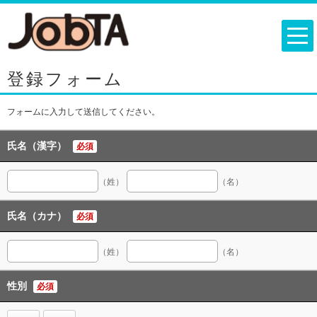
登録フォーム
フォームに入力して送信してください。
氏名（漢字）
必須
（姓）
（名）
氏名（カナ）
必須
（姓）
（名）
性別
必須