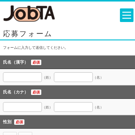
応募フォーム
フォームに入力して送信してください。
氏名（漢字）
必須
（姓）
（名）
氏名（カナ）
必須
（姓）
（名）
性別
必須