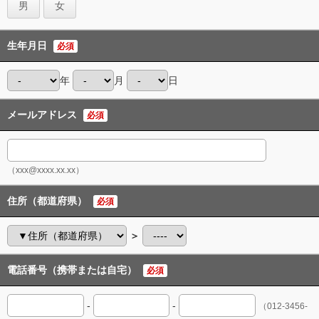
男
女
生年月日
必須
年
月
日
メールアドレス
必須
（xxx@xxxx.xx.xx）
住所（都道府県）
必須
＞
電話番号（携帯または自宅）
必須
-
-
（012-3456-