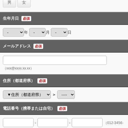
男
女
生年月日
必須
年
月
日
メールアドレス
必須
（xxx@xxxx.xx.xx）
住所（都道府県）
必須
＞
電話番号（携帯または自宅）
必須
-
-
（012-3456-