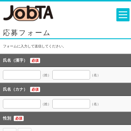
応募フォーム
フォームに入力して送信してください。
氏名（漢字）
必須
（姓）
（名）
氏名（カナ）
必須
（姓）
（名）
性別
必須