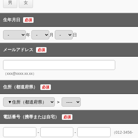
男
女
生年月日
必須
年
月
日
メールアドレス
必須
（xxx@xxxx.xx.xx）
住所（都道府県）
必須
＞
電話番号（携帯または自宅）
必須
-
-
（012-3456-