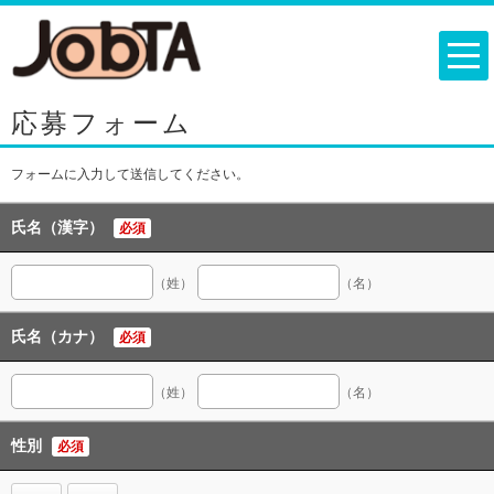
応募フォーム
フォームに入力して送信してください。
氏名（漢字）
必須
（姓）
（名）
氏名（カナ）
必須
（姓）
（名）
性別
必須