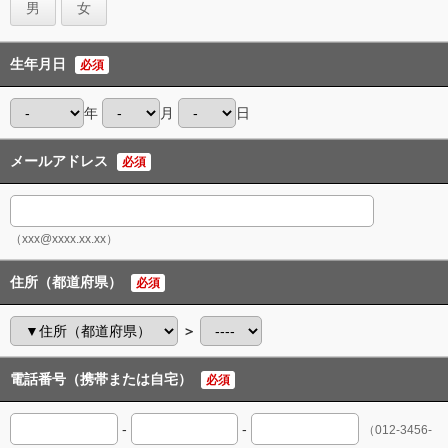
男
女
生年月日
必須
年
月
日
メールアドレス
必須
（xxx@xxxx.xx.xx）
住所（都道府県）
必須
＞
電話番号（携帯または自宅）
必須
-
-
（012-3456-