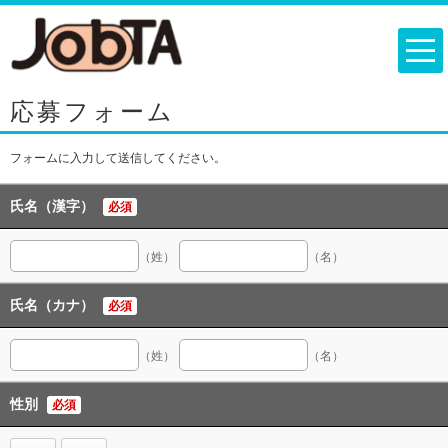
応募フォーム
フォームに入力して送信してください。
氏名（漢字）
必須
（姓）
（名）
氏名（カナ）
必須
（姓）
（名）
性別
必須