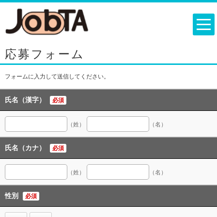
応募フォーム
フォームに入力して送信してください。
氏名（漢字）
必須
（姓）
（名）
氏名（カナ）
必須
（姓）
（名）
性別
必須