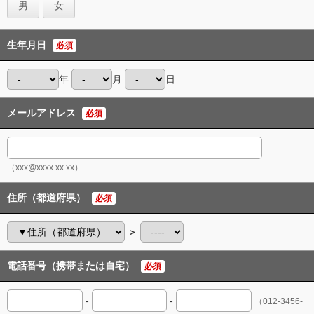
男
女
生年月日
必須
年
月
日
メールアドレス
必須
（xxx@xxxx.xx.xx）
住所（都道府県）
必須
＞
電話番号（携帯または自宅）
必須
-
-
（012-3456-