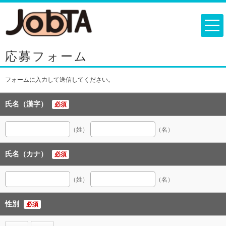
応募フォーム
フォームに入力して送信してください。
氏名（漢字）
必須
（姓）
（名）
氏名（カナ）
必須
（姓）
（名）
性別
必須