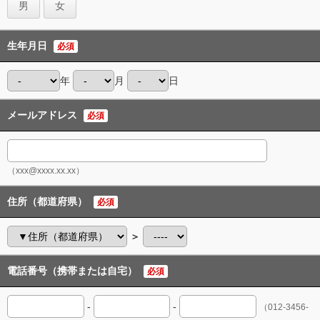
男
女
生年月日
必須
年
月
日
メールアドレス
必須
（xxx@xxxx.xx.xx）
住所（都道府県）
必須
＞
電話番号（携帯または自宅）
必須
-
-
（012-3456-