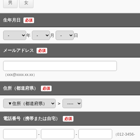
男
女
生年月日
必須
年
月
日
メールアドレス
必須
（xxx@xxxx.xx.xx）
住所（都道府県）
必須
＞
電話番号（携帯または自宅）
必須
-
-
（012-3456-