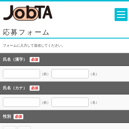
応募フォーム
フォームに入力して送信してください。
氏名（漢字）
必須
（姓）
（名）
氏名（カナ）
必須
（姓）
（名）
性別
必須