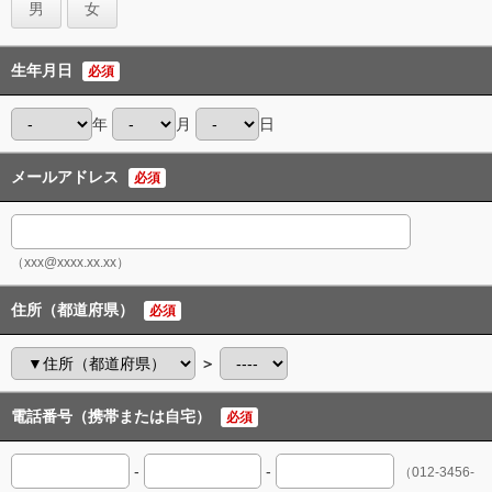
男
女
生年月日
必須
年
月
日
メールアドレス
必須
（xxx@xxxx.xx.xx）
住所（都道府県）
必須
＞
電話番号（携帯または自宅）
必須
-
-
（012-3456-