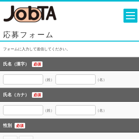
応募フォーム
フォームに入力して送信してください。
氏名（漢字）
必須
（姓）
（名）
氏名（カナ）
必須
（姓）
（名）
性別
必須