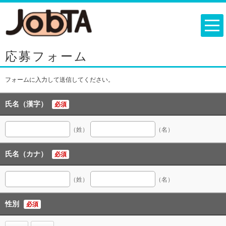
応募フォーム
フォームに入力して送信してください。
氏名（漢字）
必須
（姓）
（名）
氏名（カナ）
必須
（姓）
（名）
性別
必須