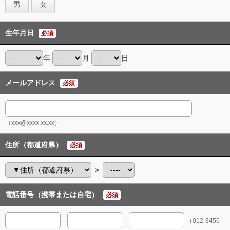
男
女
生年月日
必須
年
月
日
メールアドレス
必須
（xxx@xxxx.xx.xx）
住所（都道府県）
必須
＞
電話番号（携帯または自宅）
必須
-
-
（012-3456-