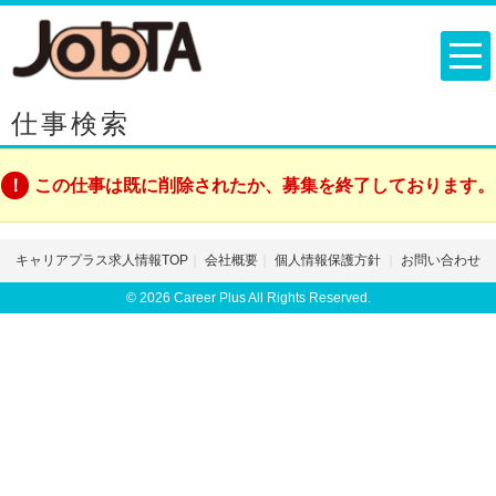
仕事検索
この仕事は既に削除されたか、募集を終了しております。
キャリアプラス求人情報TOP
会社概要
個人情報保護方針
お問い合わせ
© 2026 Career Plus All Rights Reserved.