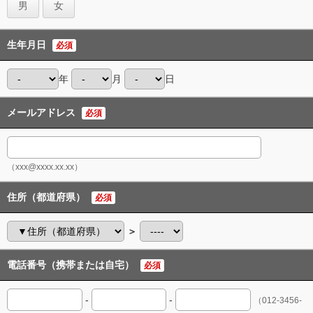
男
女
生年月日
必須
年
月
日
メールアドレス
必須
（xxx@xxxx.xx.xx）
住所（都道府県）
必須
＞
電話番号（携帯または自宅）
必須
-
-
（012-3456-