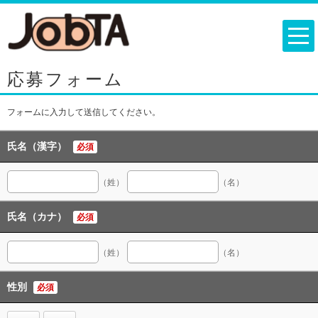
応募フォーム
フォームに入力して送信してください。
氏名（漢字）
必須
（姓）
（名）
氏名（カナ）
必須
（姓）
（名）
性別
必須