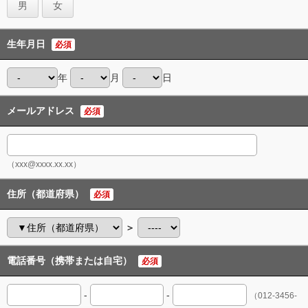
男
女
生年月日
必須
年
月
日
メールアドレス
必須
（xxx@xxxx.xx.xx）
住所（都道府県）
必須
＞
電話番号（携帯または自宅）
必須
-
-
（012-3456-