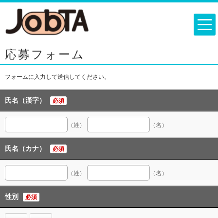
応募フォーム
フォームに入力して送信してください。
氏名（漢字）
必須
（姓）
（名）
氏名（カナ）
必須
（姓）
（名）
性別
必須