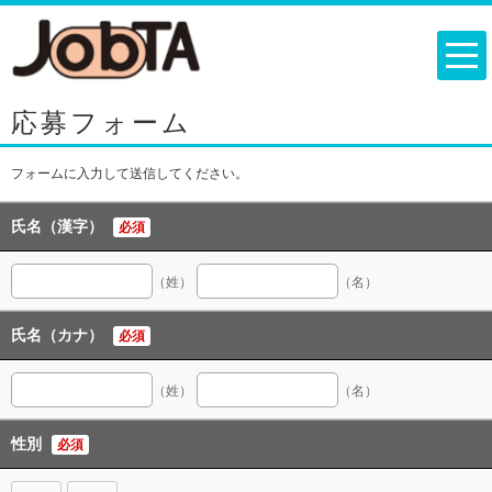
応募フォーム
フォームに入力して送信してください。
氏名（漢字）
必須
（姓）
（名）
氏名（カナ）
必須
（姓）
（名）
性別
必須