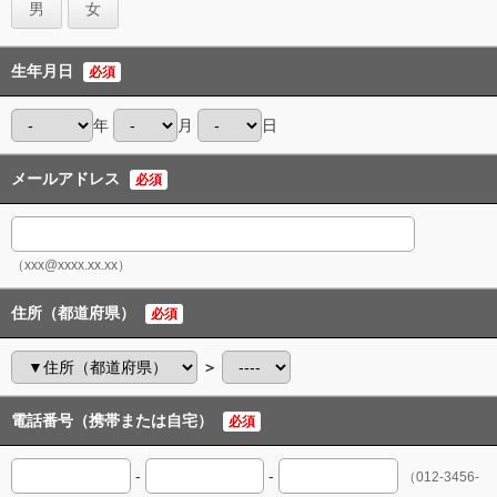
男
女
生年月日
必須
年
月
日
メールアドレス
必須
（xxx@xxxx.xx.xx）
住所（都道府県）
必須
＞
電話番号（携帯または自宅）
必須
-
-
（012-3456-