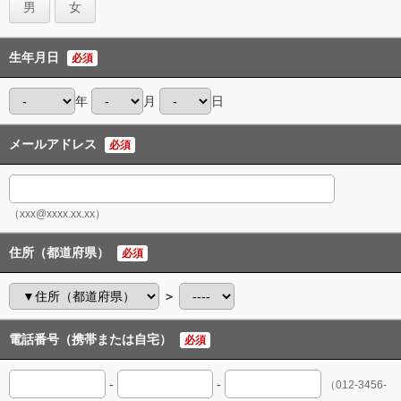
男
女
生年月日
必須
年
月
日
メールアドレス
必須
（xxx@xxxx.xx.xx）
住所（都道府県）
必須
＞
電話番号（携帯または自宅）
必須
-
-
（012-3456-