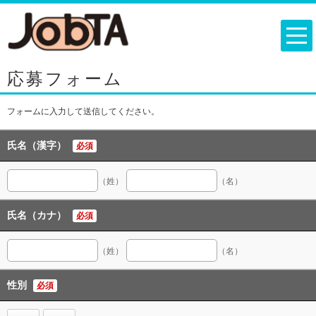
応募フォーム
フォームに入力して送信してください。
氏名（漢字）
必須
（姓）
（名）
氏名（カナ）
必須
（姓）
（名）
性別
必須